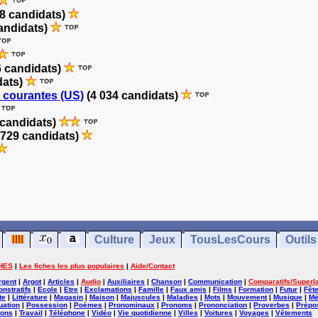
8 candidats)
andidats)
6 candidats)
dats)
 courantes (US)
(4 034 candidats)
 candidats)
 729 candidats)
Culture
Jeux
TousLesCours
Outils
HES
|
Les fiches les plus populaires
|
Aide/Contact
rgent
|
Argot
|
Articles
|
Audio
|
Auxiliaires
|
Chanson
|
Communication
|
Comparatifs/Superla
nstratifs
|
Ecole
|
Etre
|
Exclamations
|
Famille
|
Faux amis
|
Films
|
Formation
|
Futur
|
Fêt
te
|
Littérature
|
Magasin
|
Maison
|
Majuscules
|
Maladies
|
Mots
|
Mouvement
|
Musique
|
Mé
uation
|
Possession
|
Poèmes
|
Pronominaux
|
Pronoms
|
Prononciation
|
Proverbes
|
Prépos
ions
|
Travail
|
Téléphone
|
Vidéo
|
Vie quotidienne
|
Villes
|
Voitures
|
Voyages
|
Vêtements