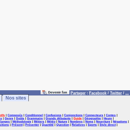
Partager
:
Facebook
/
Twitter
/
...
Nos sites
tifs
|
Composés
|
Conditionnel
|
Confusions
|
Conjonctions
|
Connecteurs
|
Contes
|
es
|
Genre
|
Goûts
|
Grammaire
|
Grands débutants
|
Guide
|
Géographie
|
Heure
|
langes
|
Méthodologie
|
Métiers
|
Météo
|
Nature
|
Nombres
|
Noms
|
Nourriture
|
Négations
|
itions
|
Présent
|
Présenter
|
Quantité
|
Question
|
Relatives
|
Sports
|
Style direct
|