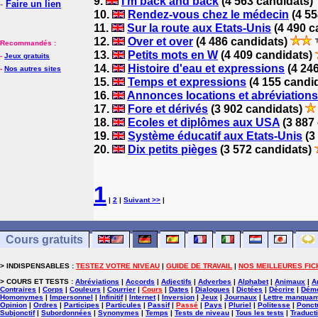
9.
I'm back and back
(4 563 candidats)
-
Faire un lien
10.
Rendez-vous chez le médecin
(4 55
11.
Sur la route aux Etats-Unis
(4 490 c
12.
Over et over
(4 486 candidats)
Recommandés :
13.
Petits mots en W
(4 409 candidats)
-
Jeux gratuits
14.
Histoire d'eau et expressions
(4 24
-
Nos autres sites
15.
Temps et expressions
(4 155 candi
16.
Annonces locations et abréviations
17.
Fore et dérivés
(3 902 candidats)
18.
Ecoles et diplômes aux USA
(3 887
19.
Système éducatif aux Etats-Unis
(3
20.
Dix petits pièges
(3 572 candidats)
1
|
2
|
Suivant >>
|
Cours gratuits
> INDISPENSABLES :
TESTEZ VOTRE NIVEAU
|
GUIDE DE TRAVAIL
|
NOS MEILLEURES FIC
> COURS ET TESTS :
Abréviations
|
Accords
|
Adjectifs
|
Adverbes
|
Alphabet
|
Animaux
|
A
Contraires
|
Corps
|
Couleurs
|
Courrier
|
Cours
|
Dates
|
Dialogues
|
Dictées
|
Décrire
|
Démo
Homonymes
|
Impersonnel
|
Infinitif
|
Internet
|
Inversion
|
Jeux
|
Journaux
|
Lettre manquan
Opinion
|
Ordres
|
Participes
|
Particules
|
Passif
|
Passé
|
Pays
|
Pluriel
|
Politesse
|
Ponct
Subjonctif
|
Subordonnées
|
Synonymes
|
Temps
|
Tests de niveau
|
Tous les tests
|
Traduct