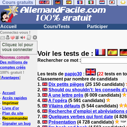
Cours gratuits
Accueil
Cours/Tests
Participer
Connectez-vous !
Cliquez ici pour
vous connecter
Voir les tests de :
Nouveau compte
Rechercher ce mot :
Des millions de
comptes créés
100% gratuit !
Les tests
de
papjo30
:
(
22
tests en to
[
Avantages
]
Classement par nombre de candidats
1.
Dix petits pièges
(25 150 candidats)
2.
Should ou shouldn't: les conseils d
-
Accueil
3.
A une lettre près
(6 009 candidats)
-
Accès rapides
4.
A l'opéra
(5 591 candidats)
-
Imprimer
5.
Vilains défauts
(5 544 candidats)
-
Livre d'or
6.
Recherche d'emploi et abréviations 
-
Plan du site
7.
Quelques verbes qui font date
(4 826
-
Recommander
8.
Présentation
(4 728 candidats)
-
Signaler un bug