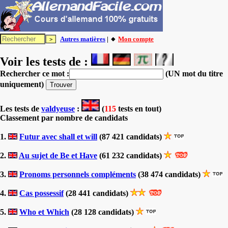
Autres matières
| 🔸
Mon compte
Voir les tests de :
Rechercher ce mot :
(UN mot du titre
uniquement)
Les tests
de
valdyeuse
:
(
115
tests en tout)
Classement par nombre de candidats
1.
Futur avec shall et will
(87 421 candidats)
2.
Au sujet de Be et Have
(61 232 candidats)
3.
Pronoms personnels compléments
(38 474 candidats)
4.
Cas possessif
(28 441 candidats)
5.
Who et Which
(28 128 candidats)