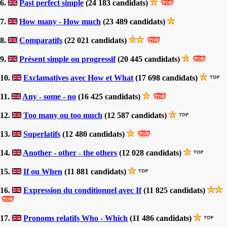
6.
Past perfect simple
(24 183 candidats)
7.
How many - How much
(23 489 candidats)
8.
Comparatifs
(22 021 candidats)
9.
Présent simple ou progressif
(20 445 candidats)
10.
Exclamatives avec How et What
(17 698 candidats)
11.
Any - some - no
(16 425 candidats)
12.
Too many ou too much
(12 587 candidats)
13.
Superlatifs
(12 480 candidats)
14.
Another - other - the others
(12 028 candidats)
15.
If ou When
(11 881 candidats)
16.
Expression du conditionnel avec If
(11 825 candidats)
17.
Pronoms relatifs Who - Which
(11 486 candidats)