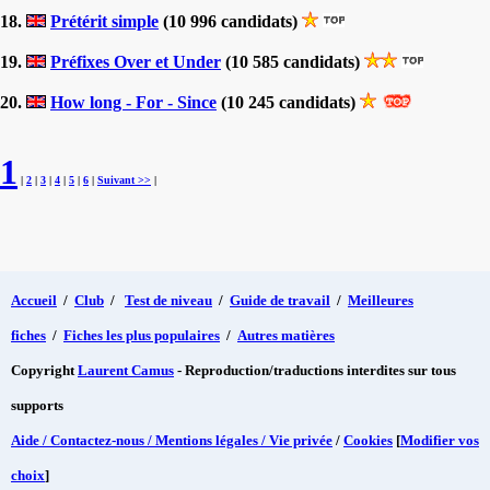
18.
Prétérit simple
(10 996 candidats)
19.
Préfixes Over et Under
(10 585 candidats)
20.
How long - For - Since
(10 245 candidats)
1
|
2
|
3
|
4
|
5
|
6
|
Suivant >>
|
Accueil
/
Club
/
Test de niveau
/
Guide de travail
/
Meilleures
fiches
/
Fiches les plus populaires
/
Autres matières
Copyright
Laurent Camus
- Reproduction/traductions interdites sur tous
supports
Aide / Contactez-nous / Mentions légales / Vie privée
/
Cookies
[
Modifier vos
choix
]