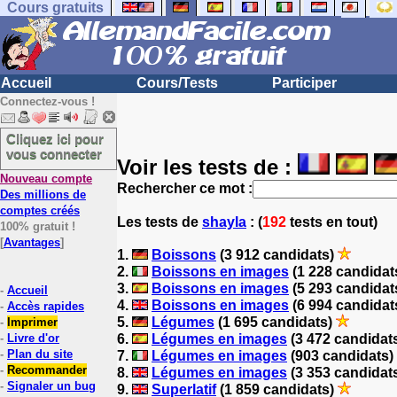
Cours gratuits
Accueil
Cours/Tests
Participer
Connectez-vous !
Cliquez ici pour
vous connecter
Voir les tests de :
Nouveau compte
Rechercher ce mot :
Des millions de
comptes créés
Les tests
de
shayla
: (
192
tests en tout)
100% gratuit !
[
Avantages
]
1.
Boissons
(3 912 candidats)
2.
Boissons en images
(1 228 candidat
3.
Boissons en images
(5 293 candidat
-
Accueil
4.
Boissons en images
(6 994 candidat
-
Accès rapides
5.
Légumes
(1 695 candidats)
-
Imprimer
-
Livre d'or
6.
Légumes en images
(3 472 candidat
-
Plan du site
7.
Légumes en images
(903 candidats)
-
Recommander
8.
Légumes en images
(3 353 candidat
-
Signaler un bug
9.
Superlatif
(1 859 candidats)