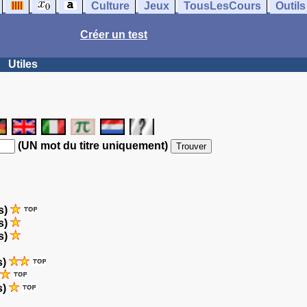
Culture
Jeux
TousLesCours
Outils
Créer un test
Utiles
(UN mot du titre uniquement)
s)
s)
s)
s)
s)