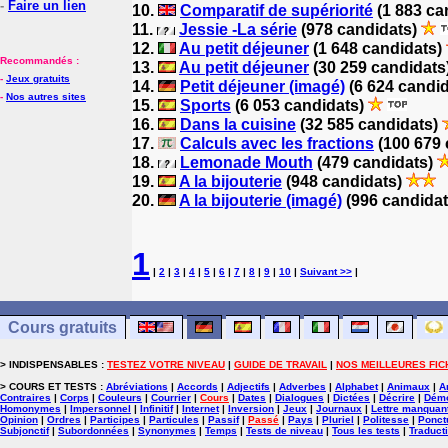
-
Faire un lien
10.
Comparatif de supériorité
(1 883 ca
11.
Jessie -La série
(978 candidats)
12.
Au petit déjeuner
(1 648 candidats)
Recommandés :
13.
Au petit déjeuner
(30 259 candidats
-
Jeux gratuits
14.
Petit déjeuner (imagé)
(6 624 candi
-
Nos autres sites
15.
Sports
(6 053 candidats)
16.
Dans la cuisine
(32 585 candidats)
17.
Calculs avec les fractions
(100 679 
18.
Lemonade Mouth
(479 candidats)
19.
A la bijouterie
(948 candidats)
20.
A la bijouterie (imagé)
(996 candida
1
|
2
|
3
|
4
|
5
|
6
|
7
|
8
|
9
|
10
|
Suivant >>
|
Cours gratuits
> INDISPENSABLES :
TESTEZ VOTRE NIVEAU
|
GUIDE DE TRAVAIL
|
NOS MEILLEURES FIC
> COURS ET TESTS :
Abréviations
|
Accords
|
Adjectifs
|
Adverbes
|
Alphabet
|
Animaux
|
A
Contraires
|
Corps
|
Couleurs
|
Courrier
|
Cours
|
Dates
|
Dialogues
|
Dictées
|
Décrire
|
Démo
Homonymes
|
Impersonnel
|
Infinitif
|
Internet
|
Inversion
|
Jeux
|
Journaux
|
Lettre manquan
Opinion
|
Ordres
|
Participes
|
Particules
|
Passif
|
Passé
|
Pays
|
Pluriel
|
Politesse
|
Ponct
Subjonctif
|
Subordonnées
|
Synonymes
|
Temps
|
Tests de niveau
|
Tous les tests
|
Traduct