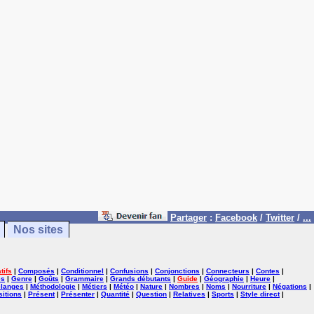
Partager
:
Facebook
/
Twitter
/
...
Nos sites
tifs
|
Composés
|
Conditionnel
|
Confusions
|
Conjonctions
|
Connecteurs
|
Contes
|
es
|
Genre
|
Goûts
|
Grammaire
|
Grands débutants
|
Guide
|
Géographie
|
Heure
|
langes
|
Méthodologie
|
Métiers
|
Météo
|
Nature
|
Nombres
|
Noms
|
Nourriture
|
Négations
|
itions
|
Présent
|
Présenter
|
Quantité
|
Question
|
Relatives
|
Sports
|
Style direct
|