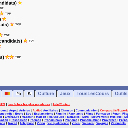
ndidats)
)
dats)
candidats)
ts)
Culture
Jeux
TousLesCours
Outils
HES
|
Les fiches les plus populaires
|
Aide/Contact
rgent
|
Argot
|
Articles
|
Audio
|
Auxiliaires
|
Chanson
|
Communication
|
Comparatifs/Superla
nstratifs
|
Ecole
|
Etre
|
Exclamations
|
Famille
|
Faux amis
|
Films
|
Formation
|
Futur
|
Fêt
te
|
Littérature
|
Magasin
|
Maison
|
Majuscules
|
Maladies
|
Mots
|
Mouvement
|
Musique
|
Mé
uation
|
Possession
|
Poèmes
|
Pronominaux
|
Pronoms
|
Prononciation
|
Proverbes
|
Prépos
ions
|
Travail
|
Téléphone
|
Vidéo
|
Vie quotidienne
|
Villes
|
Voitures
|
Voyages
|
Vêtements