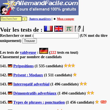
Autres matières
| 🔸
Mon compte
Voir les tests de :
Rechercher ce mot :
(UN mot du titre
uniquement)
Les tests
de
valdyeuse
:
(
222
tests en tout)
Classement par nombre de candidats
141.
Prépositions
(1 535 candidats)
142.
Présent : Modaux
(1 511 candidats)
143.
Interrogatif adverbial
(1 496 candidats)
144.
Démonstratifs adverbiaux
(1 494 candidats)
145.
Types de phrases : ponctuation
(1 456 candidats)