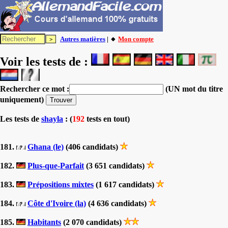
Autres matières
| 🔸
Mon compte
Voir les tests de :
Rechercher ce mot :
(UN mot du titre
uniquement)
Les tests
de
shayla
: (
192
tests en tout)
181.
Ghana (le)
(406 candidats)
182.
Plus-que-Parfait
(3 651 candidats)
183.
Prépositions mixtes
(1 617 candidats)
184.
Côte d'Ivoire (la)
(4 636 candidats)
185.
Habitants
(2 070 candidats)