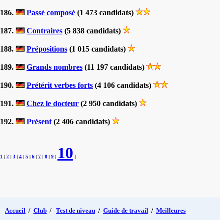
186.
Passé composé
(1 473 candidats)
187.
Contraires
(5 838 candidats)
188.
Prépositions
(1 015 candidats)
189.
Grands nombres
(11 197 candidats)
190.
Prétérit verbes forts
(4 106 candidats)
191.
Chez le docteur
(2 950 candidats)
192.
Présent
(2 406 candidats)
10
1
|
2
|
3
|
4
|
5
|
6
|
7
|
8
|
9
|
|
Accueil
/
Club
/
Test de niveau
/
Guide de travail
/
Meilleures