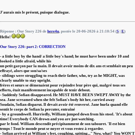
J'aurais mis le présent, puisque dialogue.
Réponse : Our Story 226 de
here4u
, postée le 20-06-2026 à 21:10:54 (
S
|
E
)
Hello!
Our Story 226: part 2: CORRECTION
- a little boy by the hand/ a little boy's hand; he must have been under 10 and
looked a little afraid, while his
un petit garçon par la main. Il devait avoir moins de dix ans et semblait un peu
effrayé, alors que son/sa/ses
- siblings were struggling to reach their father, who, try as he MIGHT, was
clearly unable to stay upright.
frères et sœurs se démenaient pour rejoindre leur père qui, malgré tous ses
efforts, était manifestement incapable de tenir debout.
- Suddenly Sofian disappeared. He MUST HAVE BEEN SWEPT AWAY by the
sea. Jane screamed when she felt Sofian's body hit her, carried away
Soudain, Sofian disparut. Il devait avoir été renversé. Jane hurla quand elle
sentit le corps de Sofian la percuter, entraîné
- by a groundswell. Hurriedly, William jumped down from his stool. 'It’s about
time! Everybody CAN drown and you are just watching.
par le fond. William descendit précipitamment de son tabouret. 'Il est bien
temps ! Tout le monde peut se noyer et vous restez à regarder.
- Sofian arrived at William's feet, coughing, spitting..." Now, what? You WON'T