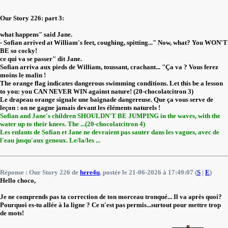
Our Story 226: part 3:
what happens" said Jane.
- Sofian arrived at William's feet, coughing, spitting..." Now, what? You WON'T
BE so cocky!
ce qui va se passer" dit Jane.
Sofian arriva aux pieds de William, toussant, crachant... "Ça va ? Vous ferez
moins le malin !
The orange flag indicates dangerous swimming conditions. Let this be a lesson
to you: you CAN NEVER WIN against nature! (20-chocolatcitron 3)
Le drapeau orange signale une baignade dangereuse. Que ça vous serve de
leçon : on ne gagne jamais devant les éléments naturels !
Sofian and Jane's children SHOULDN'T BE JUMPING in the waves, with the
water up to their knees. The ...(20-chocolatcitron 4)
Les enfants de Sofian et Jane ne devraient pas sauter dans les vagues, avec de
l'eau jusqu'aux genoux. Le/la/les ...
Réponse : Our Story 226 de
here4u
, postée le 21-06-2026 à 17:49:07 (
S
|
E
)
Hello choco,
Je ne comprends pas ta correction de ton morceau tronqué... Il va après quoi?
Pourquoi es-tu allée à la ligne ? Ce n'est pas permis...surtout pour mettre trop
de mots!