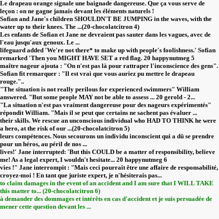
Le drapeau orange signale une baignade dangereuse. Que ça vous serve de
leçon : on ne gagne jamais devant les éléments naturels !
Sofian and Jane's children SHOULDN'T BE JUMPING in the waves, with the
water up to their knees. The ...(20-chocolatcitron 4)
Les enfants de Sofian et Jane ne devraient pas sauter dans les vagues, avec de
l'eau jusqu'aux genoux. Le ...
lifeguard added 'We're not there* to make up with people's foolishness.' Sofian
remarked 'Then you MIGHT HAVE SET a red flag. 20 happynutmeg 5
maître nageur ajouta : "On n'est pas là pour rattraper l'inconscience des gens".
Sofian fit remarquer : "Il est vrai que vous auriez pu mettre le drapeau
rouge."..
"The situation is not really perilous for experienced swimmers" William
answered. "But some people MAY not be able to assess ... 20 gerold - 2...
"La situation n'est pas vraiment dangereuse pour des nageurs expérimentés"
répondit William. "Mais il se peut que certains ne sachent pas évaluer ...
their skills. We rescue an unconscious individual who HAD TO THINK he were
a hero, at the risk of our ...(20-chocolatcitron 5)
leurs compétences. Nous secourons un individu inconscient qui a dû se prendre
pour un héros, au péril de nos ...
lives!' Jane interrupted: 'But this COULD be a matter of responsibility, believe
me! As a legal expert, I wouldn't hesitate... 20 happynutmeg 6
vies !" Jane interrompit : "Mais ceci pourrait être une affaire de responsabilité,
croyez-moi ! En tant que juriste expert, je n'hésiterais pas...
to claim damages in the event of an accident and I am sure that I WILL TAKE
this matter to... (20-chocolatcitron 6)
à demander des dommages et intérêts en cas d'accident et je suis persuadée de
mener cette question devant les ...