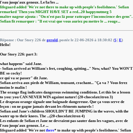
l'eau jusqu'aux genoux. Le/la/les ...
lifeguard added 'We're not there to make up with people's foolishness.' Sofian
remarked 'Then you MIGHT HAVE SET a red...20 happynutmeg 5
maître nageur ajouta : "On n'est pas là pour rattraper l'inconscience des gens".
Sofian fit remarquer : "Il est vrai que vous auriez pu mettre le ... rouge...
Réponse : Our Story 226 de
gerold
, postée le 22-06-2026 à 18:30:02 (
S
|
E
)
Hello!
Our Story 226: part 3:
what happens" said Jane.
- Sofian arrived at William's feet, coughing, spitting..." Now, what? You WON'T
BE so cocky!
ce qui va se passer" dit Jane.
Sofian arriva aux pieds de William, toussant, crachant... "Ça va ? Vous ferez
moins le malin !
The orange flag indicates dangerous swimming conditions. Let this be a lesson
to you: you CAN NEVER WIN against nature! (20-chocolatcitron 3)
Le drapeau orange signale une baignade dangereuse. Que ça vous serve de
leçon : on ne gagne jamais devant les éléments naturels !
Sofian and Jane's children SHOULDN'T BE JUMPING in the waves, with the
water up to their knees. The ...(20-chocolatcitron 4)
Les enfants de Sofian et Jane ne devraient pas sauter dans les vagues, avec de
l'eau jusqu'aux genoux. Le ...
lifeguard added 'We're not
there
* to make up with people's foolishness.' Sofian