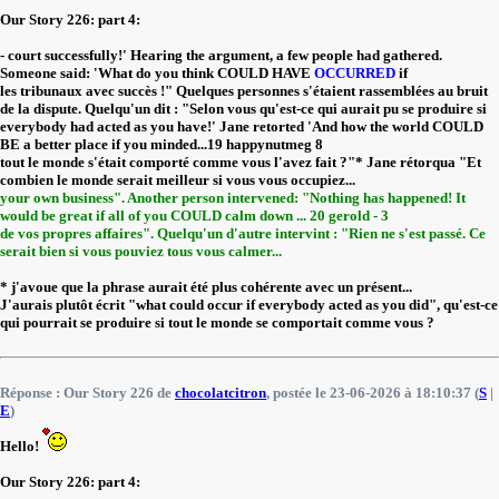
Our Story 226: part 4:
- court successfully!' Hearing the argument, a few people had gathered.
Someone said: 'What do you think COULD HAVE
OCCURRED
if
les tribunaux avec succès !" Quelques personnes s'étaient rassemblées au bruit
de la dispute. Quelqu'un dit : "Selon vous qu'est-ce qui aurait pu se produire si
everybody had acted as you have!' Jane retorted 'And how the world COULD
BE a better place if you minded...19 happynutmeg 8
tout le monde s'était comporté comme vous l'avez fait ?"* Jane rétorqua "Et
combien le monde serait meilleur si vous vous occupiez...
your own business". Another person intervened: "Nothing has happened! It
would be great if all of you COULD calm down ... 20 gerold - 3
de vos propres affaires". Quelqu'un d'autre intervint : "Rien ne s'est passé. Ce
serait bien si vous pouviez tous vous calmer...
* j'avoue que la phrase aurait été plus cohérente avec un présent...
J'aurais plutôt écrit "what could occur if everybody acted as you did", qu'est-ce
qui pourrait se produire si tout le monde se comportait comme vous ?
Réponse : Our Story 226 de
chocolatcitron
, postée le 23-06-2026 à 18:10:37 (
S
|
E
)
Hello!
Our Story 226: part 4: