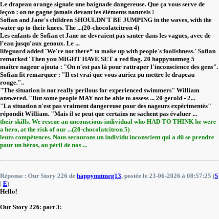
Le drapeau orange signale une baignade dangereuse. Que ça vous serve de
leçon : on ne gagne jamais devant les éléments naturels !
Sofian and Jane's children SHOULDN'T BE JUMPING in the waves, with the
water up to their knees. The ...(20-chocolatcitron 4)
Les enfants de Sofian et Jane ne devraient pas sauter dans les vagues, avec de
l'eau jusqu'aux genoux. Le ...
lifeguard added 'We're not there* to make up with people's foolishness.' Sofian
remarked 'Then you MIGHT HAVE SET a red flag. 20 happynutmeg 5
maître nageur ajouta : "On n'est pas là pour rattraper l'inconscience des gens".
Sofian fit remarquer : "Il est vrai que vous auriez pu mettre le drapeau
rouge."..
"The situation is not really perilous for experienced swimmers" William
answered. "But some people MAY not be able to assess ... 20 gerold - 2...
"La situation n'est pas vraiment dangereuse pour des nageurs expérimentés"
répondit William. "Mais il se peut que certains ne sachent pas évaluer ...
their skills. We rescue an unconscious individual who HAD TO THINK he were
a hero, at the risk of our ...(20-chocolatcitron 5)
leurs compétences. Nous secourons un individu inconscient qui a dû se prendre
pour un héros, au péril de nos ...
Réponse : Our Story 226 de
happynutmeg13
, postée le 23-06-2026 à 08:57:25 (
S
|
E
)
Hello!
Our Story 226: part 3: