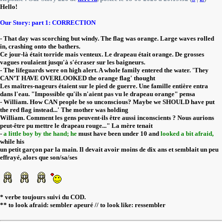
Hello!
Our Story: part 1: CORRECTION
- That day was scorching but windy. The flag was orange. Large waves rolled
in, crashing onto the bathers.
Ce jour-là était torride mais venteux. Le drapeau était orange. De grosses
vagues roulaient jusqu'à s'écraser sur les baigneurs.
- The lifeguards were on high alert. A whole family entered the water. 'They
CAN’T HAVE OVERLOOKED the orange flag' thought
Les maîtres-nageurs étaient sur le pied de guerre. Une famille entière entra
dans l'eau. "Impossible qu'ils n'aient pas vu le drapeau orange" pensa
- William. How CAN people be so unconscious? Maybe we SHOULD have put
the red flag instead...' The mother was holding
William. Comment les gens peuvent-ils être aussi inconscients ? Nous aurions
peut-être pu mettre le drapeau rouge..." La mère tenait
-
a little boy by the hand; he
must have been under 10 and
looked a bit afraid,
while his
un petit garçon par la main. Il devait avoir moins de dix ans et semblait un peu
effrayé, alors que son/sa/ses
* verbe toujours suivi du COD.
** to look afraid: sembler apeuré // to look like: ressembler