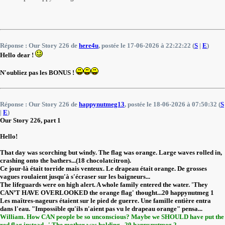
Réponse : Our Story 226 de
here4u
, postée le 17-06-2026 à 22:22:22 (
S
|
E
)
Hello dear !
N'oubliez pas les BONUS !
Réponse : Our Story 226 de
happynutmeg13
, postée le 18-06-2026 à 07:50:32 (
S
|
E
)
Our Story 226, part 1
Hello!
That day was scorching but windy. The flag was orange. Large waves rolled in,
crashing onto the bathers...(18 chocolatcitron).
Ce jour-là était torride mais venteux. Le drapeau était orange. De grosses
vagues roulaient jusqu'à s'écraser sur les baigneurs...
The lifeguards were on high alert. A whole family entered the water. 'They
CAN’T HAVE OVERLOOKED the orange flag' thought...20 happynutmeg 1
Les maîtres-nageurs étaient sur le pied de guerre. Une famille entière entra
dans l'eau. "Impossible qu'ils n'aient pas vu le drapeau orange" pensa...
William. How CAN people be so unconscious? Maybe we SHOULD have put the
red flag instead...' The mother was holding...20 happynutmeg 2