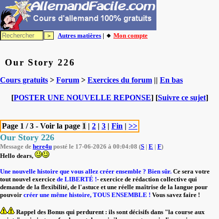
Autres matières
| 🔸
Mon compte
Our Story 226
Cours gratuits
>
Forum
>
Exercices du forum
||
En bas
[
POSTER UNE NOUVELLE REPONSE
] [
Suivre ce sujet
]
Page 1 / 3 - Voir la page
1
|
2
|
3
|
Fin
|
>>
Our Story 226
Message de
here4u
posté le 17-06-2026 à 00:04:08 (
S
|
E
|
F
)
Hello dears,
Une nouvelle histoire que vous allez créer ensemble ? Bien sûr.
Ce sera votre
tout nouvel exercice
de LIBERTÉ !
- exercice de rédaction collective qui
demande de la flexibilité, de l'astuce et une réelle maîtrise de la langue pour
pouvoir
créer une même histoire, TOUS ENSEMBLE !
Vous savez faire !
Rappel des Bonus qui perdurent : ils sont décisifs dans "la course aux