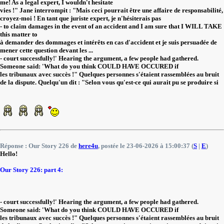
me! As a legal expert, I wouldn't hesitate
vies !" Jane interrompit : "Mais ceci pourrait être une affaire de responsabilité,
croyez-moi ! En tant que juriste expert, je n'hésiterais pas
- to claim damages in the event of an accident and I am sure that I WILL TAKE
this matter to
à demander des dommages et intérêts en cas d'accident et je suis persuadée de
mener cette question devant les ...
- court successfully!' Hearing the argument, a few people had gathered.
Someone said: 'What do you think COULD HAVE OCCURED if
les tribunaux avec succès !" Quelques personnes s'étaient rassemblées au bruit
de la dispute. Quelqu'un dit : "Selon vous qu'est-ce qui aurait pu se produire si
Réponse : Our Story 226 de
here4u
, postée le 23-06-2026 à 15:00:37 (
S
|
E
)
Hello!
Our Story 226: part 4:
- court successfully!' Hearing the argument, a few people had gathered.
Someone said: 'What do you think COULD HAVE OCCURED if
les tribunaux avec succès !" Quelques personnes s'étaient rassemblées au bruit