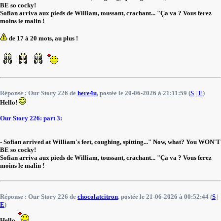
BE so cocky!
Sofian arriva aux pieds de William, toussant, crachant... "Ça va ? Vous ferez
moins le malin !
de 17 à 20 mots, au plus !
Réponse : Our Story 226 de
here4u
, postée le 20-06-2026 à 21:11:59 (
S
|
E
)
Hello!
Our Story 226: part 3:
- Sofian arrived at William's feet, coughing, spitting..." Now, what? You WON'T
BE so cocky!
Sofian arriva aux pieds de William, toussant, crachant... "Ça va ? Vous ferez
moins le malin !
Réponse : Our Story 226 de
chocolatcitron
, postée le 21-06-2026 à 00:52:44 (
S
|
E
)
Hello,