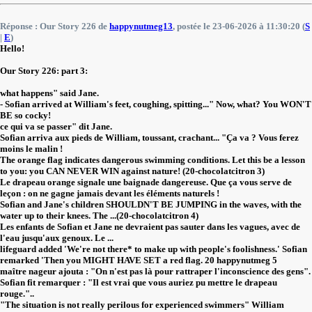
Réponse : Our Story 226 de
happynutmeg13
, postée le 23-06-2026 à 11:30:20 (
S
|
E
)
Hello!
Our Story 226: part 3:
what happens" said Jane.
- Sofian arrived at William's feet, coughing, spitting..." Now, what? You WON'T
BE so cocky!
ce qui va se passer" dit Jane.
Sofian arriva aux pieds de William, toussant, crachant... "Ça va ? Vous ferez
moins le malin !
The orange flag indicates dangerous swimming conditions. Let this be a lesson
to you: you CAN NEVER WIN against nature! (20-chocolatcitron 3)
Le drapeau orange signale une baignade dangereuse. Que ça vous serve de
leçon : on ne gagne jamais devant les éléments naturels !
Sofian and Jane's children SHOULDN'T BE JUMPING in the waves, with the
water up to their knees. The ...(20-chocolatcitron 4)
Les enfants de Sofian et Jane ne devraient pas sauter dans les vagues, avec de
l'eau jusqu'aux genoux. Le ...
lifeguard added 'We're not there* to make up with people's foolishness.' Sofian
remarked 'Then you MIGHT HAVE SET a red flag. 20 happynutmeg 5
maître nageur ajouta : "On n'est pas là pour rattraper l'inconscience des gens".
Sofian fit remarquer : "Il est vrai que vous auriez pu mettre le drapeau
rouge."..
"The situation is not really perilous for experienced swimmers" William