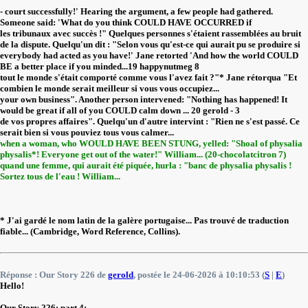
- court successfully!' Hearing the argument, a few people had gathered.
Someone said: 'What do you think COULD HAVE OCCURRED if
les tribunaux avec succès !" Quelques personnes s'étaient rassemblées au bruit
de la dispute. Quelqu'un dit : "Selon vous qu'est-ce qui aurait pu se produire si
everybody had acted as you have!' Jane retorted 'And how the world COULD
BE a better place if you minded...19 happynutmeg 8
tout le monde s'était comporté comme vous l'avez fait ?"* Jane rétorqua "Et
combien le monde serait meilleur si vous vous occupiez...
your own business". Another person intervened: "Nothing has happened! It
would be great if all of you COULD calm down ... 20 gerold - 3
de vos propres affaires". Quelqu'un d'autre intervint : "Rien ne s'est passé. Ce
serait bien si vous pouviez tous vous calmer...
when a woman, who WOULD HAVE BEEN STUNG, yelled: "Shoal of physalia
physalis*! Everyone get out of the water!" William... (20-chocolatcitron 7)
quand une femme, qui aurait été piquée, hurla : "banc de physalia physalis !
Sortez tous de l'eau ! William...
* J'ai gardé le nom latin de la galère portugaise... Pas trouvé de traduction
fiable... (Cambridge, Word Reference, Collins).
Réponse : Our Story 226 de
gerold
, postée le 24-06-2026 à 10:10:53 (
S
|
E
)
Hello!
Our Story 226: part 4: