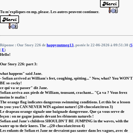
Tu m'expliques en mp, please. Les autres peuvent continuer.
Réponse : Our Story 226 de
happynutmeg13
, postée le 22-06-2026 à 09:51:30 (
S
|
E
)
Hello!
Our Story 226: part 3:
what happens" said Jane.
- Sofian arrived at William's feet, coughing, spitting..." Now, what? You WON'T
BE so cocky!
ce qui va se passer" dit Jane.
Sofian arriva aux pieds de William, toussant, crachant... "Ça va ? Vous ferez
moins le malin !
The orange flag indicates dangerous swimming conditions. Let this be a lesson
to you: you CAN NEVER WIN against nature! (20-chocolatcitron 3)
Le drapeau orange signale une baignade dangereuse. Que ça vous serve de
leçon : on ne gagne jamais devant les éléments naturels !
Sofian and Jane's children SHOULDN'T BE JUMPING in the waves, with the
water up to their knees. The ...(20-chocolatcitron 4)
Les enfants de Sofian et Jane ne devraient pas sauter dans les vagues, avec de