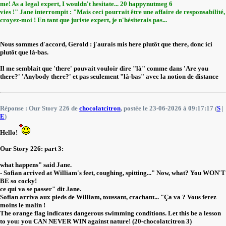
me! As a legal expert, I wouldn't hesitate... 20 happynutmeg 6
vies !" Jane interrompit : "Mais ceci pourrait être une affaire de responsabilité,
croyez-moi ! En tant que juriste expert, je n'hésiterais pas...
Nous sommes d'accord, Gerold : j'aurais mis here plutôt que there, donc ici
plutôt que là-bas.
Il me semblait que 'there' pouvait vouloir dire "là" comme dans 'Are you
there?' 'Anybody there?' et pas seulement "là-bas" avec la notion de distance
Réponse : Our Story 226 de
chocolatcitron
, postée le 23-06-2026 à 09:17:17 (
S
|
E
)
Hello!
Our Story 226: part 3:
what happens" said Jane.
- Sofian arrived at William's feet, coughing, spitting..." Now, what? You WON'T
BE so cocky!
ce qui va se passer" dit Jane.
Sofian arriva aux pieds de William, toussant, crachant... "Ça va ? Vous ferez
moins le malin !
The orange flag indicates dangerous swimming conditions. Let this be a lesson
to you: you CAN NEVER WIN against nature! (20-chocolatcitron 3)