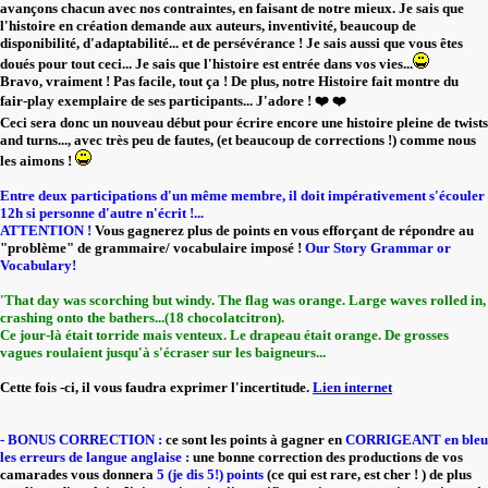
avançons chacun avec nos contraintes, en faisant de notre mieux. Je sais que
l'histoire en création demande aux auteurs, inventivité, beaucoup de
disponibilité, d'adaptabilité... et de persévérance ! Je sais aussi que vous êtes
doués pour tout ceci... Je sais que l'histoire est entrée dans vos vies...
Bravo, vraiment ! Pas facile, tout ça ! De plus, notre Histoire fait montre du
fair-play exemplaire de ses participants... J'adore ! ❤️ ❤️
Ceci sera donc un nouveau début pour écrire encore une histoire pleine de twists
and turns..., avec très peu de fautes, (et beaucoup de corrections !) comme nous
les aimons !
Entre deux participations d'un même membre, il doit impérativement s'écouler
12h si personne d'autre n'écrit !...
ATTENTION !
Vous gagnerez plus de points en vous efforçant de répondre au
"problème" de grammaire/ vocabulaire imposé !
Our Story Grammar or
Vocabulary!
'That day was scorching but windy. The flag was orange. Large waves rolled in,
crashing onto the bathers...(18 chocolatcitron).
Ce jour-là était torride mais venteux. Le drapeau était orange. De grosses
vagues roulaient jusqu'à s'écraser sur les baigneurs...
Cette fois -ci, il vous faudra exprimer l'incertitude.
Lien internet
- BONUS CORRECTION :
ce sont les points à gagner en
CORRIGEANT en bleu
les erreurs de langue anglaise :
une bonne correction des productions de vos
camarades vous donnera
5 (je dis 5!) points
(ce qui est rare, est cher ! ) de plus