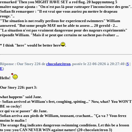
remarked 'Then you MIGHT HAVE SET a red flag. 20 happynutmeg 5
maître nageur ajouta : "On n'est pas là pour rattraper l'inconscience des gens".
Sofian fit remarquer : "Il est vrai que vous auriez pu mettre le drapeau
rouge."..
"The situation is not really perilous for experienced swimmers" William
answered. "But some people MAY not be able to assess ... 20 gerold - 2...
"La situation n'est pas vraiment dangereuse pour des nageurs expérimentés"
répondit William. "Mais il se peut que certains ne sachent pas évaluer ...
* I think "here" would be better here
.
Réponse : Our Story 226 de
chocolatcitron
, postée le 22-06-2026 à 20:27:40 (
S
|
E
)
Hello!
Our Story 226: part 3:
what happens" said Jane.
- Sofian arrived at William's feet, coughing, spitting..." Now, what? You WON'T
BE so cocky!
ce qui va se passer" dit Jane.
Sofian arriva aux pieds de William, toussant, crachant... "Ça va ? Vous ferez
moins le malin !
The orange flag indicates dangerous swimming conditions. Let this be a lesson
to you: you CAN NEVER WIN against nature! (20-chocolatcitron 3)