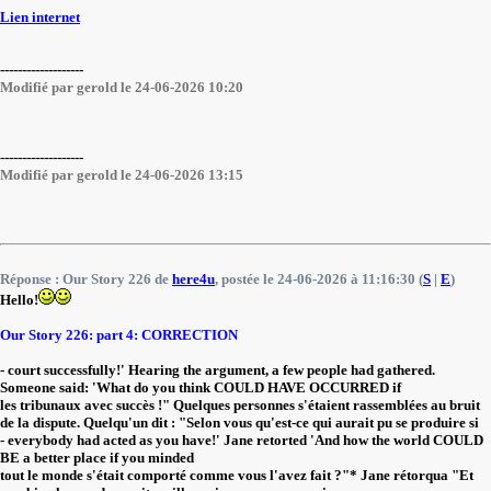
Lien internet
-------------------
Modifié par gerold le 24-06-2026 10:20
-------------------
Modifié par gerold le 24-06-2026 13:15
Réponse : Our Story 226 de
here4u
, postée le 24-06-2026 à 11:16:30 (
S
|
E
)
Hello!
Our Story 226: part 4: CORRECTION
- court successfully!' Hearing the argument, a few people had gathered.
Someone said: 'What do you think COULD HAVE OCCURRED if
les tribunaux avec succès !" Quelques personnes s'étaient rassemblées au bruit
de la dispute. Quelqu'un dit : "Selon vous qu'est-ce qui aurait pu se produire si
- everybody had acted as you have!' Jane retorted 'And how the world COULD
BE a better place if you minded
tout le monde s'était comporté comme vous l'avez fait ?"* Jane rétorqua "Et