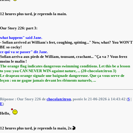
12 heures plus tard, je reprends la main.
Our Story 226: part 3:
what happens" said Jane.
- Sofian arrived at William's feet, coughing, spitting..." Now, what? You WON'T
BE so cocky!
ce qui va se passer" dit Jane.
Sofian arriva aux pieds de William, toussant, crachant... "Ça va ? Vous ferez
moins le malin !
The orange flag indicates dangerous swimming conditions. Let this be a lesson
to you: you CAN NEVER WIN against nature, ... (20-chocolatcitron 3)
Le drapeau orange signale une baignade dangereuse. Que ça vous serve de
leçon : on ne gagne jamais devant les éléments naturels, ...
Réponse : Our Story 226 de
chocolatcitron
, postée le 21-06-2026 à 14:43:42 (
S
|
E
)
Hello,
12 heures plus tard, je reprends la main, 2e.🎬