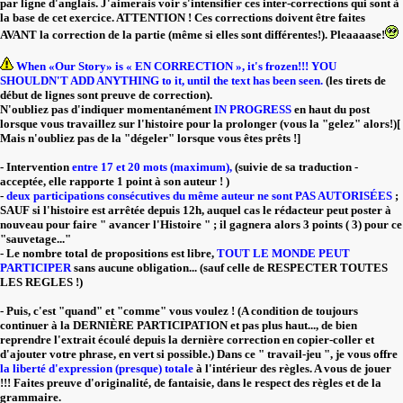
par ligne d'anglais. J'aimerais voir s'intensifier ces inter-corrections qui sont à
la base de cet exercice. ATTENTION ! Ces corrections doivent être faites
AVANT la correction de la partie (même si elles sont différentes!). Pleaaaase!
When «Our Story» is « EN CORRECTION », it's frozen!!! YOU
SHOULDN'T ADD ANYTHING to it, until the text has been seen.
(les tirets de
début de lignes sont preuve de correction).
N'oubliez pas d'indiquer momentanément
IN PROGRESS
en haut du post
lorsque vous travaillez sur l'histoire pour la prolonger (vous la "gelez" alors!)[
Mais n'oubliez pas de la "dégeler" lorsque vous êtes prêts !]
- Intervention
entre 17 et 20 mots (maximum),
(suivie de sa traduction -
acceptée, elle rapporte 1 point à son auteur ! )
-
deux participations consécutives du même auteur ne sont PAS AUTORISÉES
;
SAUF si l'histoire est arrêtée depuis 12h, auquel cas le rédacteur peut poster à
nouveau pour faire " avancer l'Histoire " ; il gagnera alors 3 points ( 3) pour ce
"sauvetage..."
- Le nombre total de propositions est libre,
TOUT LE MONDE PEUT
PARTICIPER
sans aucune obligation... (sauf celle de RESPECTER TOUTES
LES REGLES !)
- Puis, c'est "quand" et "comme" vous voulez ! (A condition de toujours
continuer à la DERNIÈRE PARTICIPATION et pas plus haut..., de bien
reprendre l'extrait écoulé depuis la dernière correction en copier-coller et
d'ajouter votre phrase, en vert si possible.) Dans ce " travail-jeu ", je vous offre
la liberté d'expression (presque) totale
à l'intérieur des règles. A vous de jouer
!!! Faites preuve d'originalité, de fantaisie, dans le respect des règles et de la
grammaire.