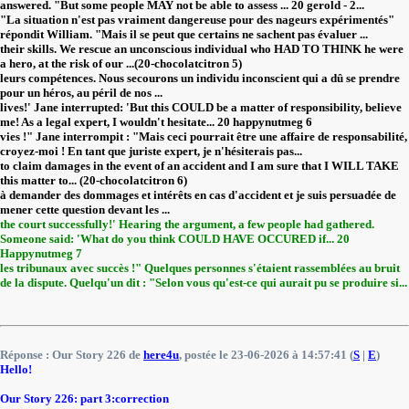
answered. "But some people MAY not be able to assess ... 20 gerold - 2...
"La situation n'est pas vraiment dangereuse pour des nageurs expérimentés"
répondit William. "Mais il se peut que certains ne sachent pas évaluer ...
their skills. We rescue an unconscious individual who HAD TO THINK he were
a hero, at the risk of our ...(20-chocolatcitron 5)
leurs compétences. Nous secourons un individu inconscient qui a dû se prendre
pour un héros, au péril de nos ...
lives!' Jane interrupted: 'But this COULD be a matter of responsibility, believe
me! As a legal expert, I wouldn't hesitate... 20 happynutmeg 6
vies !" Jane interrompit : "Mais ceci pourrait être une affaire de responsabilité,
croyez-moi ! En tant que juriste expert, je n'hésiterais pas...
to claim damages in the event of an accident and I am sure that I WILL TAKE
this matter to... (20-chocolatcitron 6)
à demander des dommages et intérêts en cas d'accident et je suis persuadée de
mener cette question devant les ...
the court successfully!' Hearing the argument, a few people had gathered.
Someone said: 'What do you think COULD HAVE OCCURED if... 20
Happynutmeg 7
les tribunaux avec succès !" Quelques personnes s'étaient rassemblées au bruit
de la dispute. Quelqu'un dit : "Selon vous qu'est-ce qui aurait pu se produire si...
Réponse : Our Story 226 de
here4u
, postée le 23-06-2026 à 14:57:41 (
S
|
E
)
Hello!
Our Story 226: part 3:correction