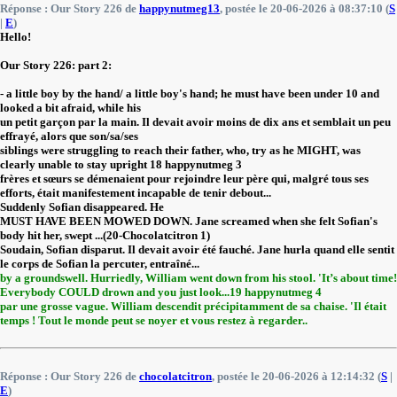
Réponse : Our Story 226 de
happynutmeg13
, postée le 20-06-2026 à 08:37:10 (
S
|
E
)
Hello!
Our Story 226: part 2:
- a little boy by the hand/ a little boy's hand; he must have been under 10 and
looked a bit afraid, while his
un petit garçon par la main. Il devait avoir moins de dix ans et semblait un peu
effrayé, alors que son/sa/ses
siblings were struggling to reach their father, who, try as he MIGHT, was
clearly unable to stay upright 18 happynutmeg 3
frères et sœurs se démenaient pour rejoindre leur père qui, malgré tous ses
efforts, était manifestement incapable de tenir debout...
Suddenly Sofian disappeared. He
MUST HAVE BEEN MOWED DOWN. Jane screamed when she felt Sofian's
body hit her, swept ...(20-Chocolatcitron 1)
Soudain, Sofian disparut. Il devait avoir été fauché. Jane hurla quand elle sentit
le corps de Sofian la percuter, entraîné...
by a groundswell. Hurriedly, William went down from his stool. 'It’s about time!
Everybody COULD drown and you just look...19 happynutmeg 4
par une grosse vague. William descendit précipitamment de sa chaise. 'Il était
temps ! Tout le monde peut se noyer et vous restez à regarder..
Réponse : Our Story 226 de
chocolatcitron
, postée le 20-06-2026 à 12:14:32 (
S
|
E
)