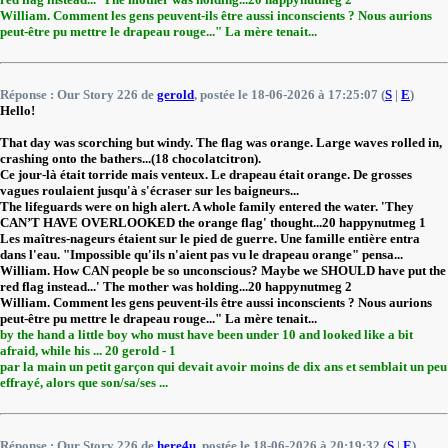
William. Comment les gens peuvent-ils être aussi inconscients ? Nous aurions
peut-être pu mettre le drapeau rouge..." La mère tenait...
Réponse : Our Story 226 de
gerold
, postée le 18-06-2026 à 17:25:07 (
S
|
E
)
Hello!
That day was scorching but windy. The flag was orange. Large waves rolled in,
crashing onto the bathers...(18 chocolatcitron).
Ce jour-là était torride mais venteux. Le drapeau était orange. De grosses
vagues roulaient jusqu'à s'écraser sur les baigneurs...
The lifeguards were on high alert. A whole family entered the water. 'They
CAN’T HAVE OVERLOOKED the orange flag' thought...20 happynutmeg 1
Les maîtres-nageurs étaient sur le pied de guerre. Une famille entière entra
dans l'eau. "Impossible qu'ils n'aient pas vu le drapeau orange" pensa...
William. How CAN people be so unconscious? Maybe we SHOULD have put the
red flag instead...' The mother was holding...20 happynutmeg 2
William. Comment les gens peuvent-ils être aussi inconscients ? Nous aurions
peut-être pu mettre le drapeau rouge..." La mère tenait...
by the hand a little boy who must have been under 10 and looked like a bit
afraid, while his ... 20 gerold - 1
par la main un petit garçon qui devait avoir moins de dix ans et semblait un peu
effrayé, alors que son/sa/ses ...
Réponse : Our Story 226 de
here4u
, postée le 18-06-2026 à 20:19:32 (
S
|
E
)