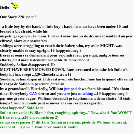
Hello!
Our Story 226: part 2:
- a little boy by the hand/ a little boy's hand; he must have been under 10 and
looked a bit afraid, while his
un petit garçon par la main. Il devait avoir moins de dix ans et semblait un peu
effrayé, alors que son/sa/ses
siblings were struggling to reach their father, who, try as he MIGHT, was
clearly unable to stay upright 18 happynutmeg 3
frères et sœurs se démenaient pour rejoindre leur père qui, malgré tous ses
efforts, était manifestement incapable de tenir debout...
Suddenly Sofian disappeared. He
MUST HAVE BEEN MOWED DOWN. Jane screamed when she felt Sofian's
body hit her, swept ...(20-Chocolatcitron 1)
Soudain, Sofian disparut. Il devait avoir été fauché. Jane hurla quand elle sentit
le corps de Sofian la percuter, entraîné...
by a groundswell. Hurriedly, William
jumped
down from his stool. 'It’s about
time! Everybody
CAN
drown and you
are
just
watching
...19 happynutmeg 4
par une grosse vague. William descendit précipitamment de sa chaise. 'Il était
temps ! Tout le monde peut se noyer et vous restez à regarder..
what happens!" Said Jane.
Sofian arrived at William's feet, coughing, spitting..." Now, what? You WON'T
BE so cocky...(20-chocolatcitron 2)
ce qui va se passer !" dit Jane. Sofian arriva aux pieds de William, toussant,
crachant... "Ça va ? Vous ferez moins le malin...