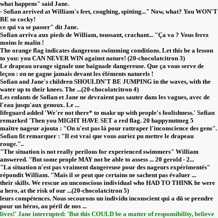
what happens" said Jane.
- Sofian arrived at William's feet, coughing, spitting..." Now, what? You WON'T
BE so cocky!
ce qui va se passer" dit Jane.
Sofian arriva aux pieds de William, toussant, crachant... "Ça va ? Vous ferez
moins le malin !
The orange flag indicates dangerous swimming conditions. Let this be a lesson
to you: you CAN NEVER WIN against nature! (20-chocolatcitron 3)
Le drapeau orange signale une baignade dangereuse. Que ça vous serve de
leçon : on ne gagne jamais devant les éléments naturels !
Sofian and Jane's children SHOULDN'T BE JUMPING in the waves, with the
water up to their knees. The ...(20-chocolatcitron 4)
Les enfants de Sofian et Jane ne devraient pas sauter dans les vagues, avec de
l'eau jusqu'aux genoux. Le ...
lifeguard added 'We're not there* to make up with people's foolishness.' Sofian
remarked 'Then you MIGHT HAVE SET a red flag. 20 happynutmeg 5
maître nageur ajouta : "On n'est pas là pour rattraper l'inconscience des gens".
Sofian fit remarquer : "Il est vrai que vous auriez pu mettre le drapeau
rouge."..
"The situation is not really perilous for experienced swimmers" William
answered. "But some people MAY not be able to assess ... 20 gerold - 2...
"La situation n'est pas vraiment dangereuse pour des nageurs expérimentés"
répondit William. "Mais il se peut que certains ne sachent pas évaluer ...
their skills. We rescue an unconscious individual who HAD TO THINK he were
a hero, at the risk of our ...(20-chocolatcitron 5)
leurs compétences. Nous secourons un individu inconscient qui a dû se prendre
pour un héros, au péril de nos ...
lives!' Jane interrupted: 'But this COULD be a matter of responsibility, believe