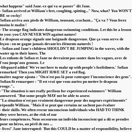
what happens" said Jane.-ce qui va se passer" dit Jane.
- Sofian arrived at William's feet, coughing, spitting..." Now, what? You WON'T
BE so cocky!
Sofian arriva aux pieds de William, toussant, crachant... "Ça va ? Vous ferez
moins le malin !
- The orange flag indicates dangerous swimming conditions. Let this be a lesson
to you: you CAN NEVER WIN against nature!
Le drapeau orange signale une baignade dangereuse. Que ça vous serve de
leçon : on ne gagne jamais devant les éléments naturels !
- Sofian and Jane's children SHOULDN'T BE JUMPING in the waves, with the
water up to their knees. The
Les enfants de Sofian et Jane ne devraient pas sauter dans les vagues, avec de
l'eau jusqu'aux genoux. Le
-lifeguard added 'We're not here to make up with people's foolishness.' Sofian
remarked 'Then you MIGHT HAVE SET a red flag.
maître nageur ajouta : "On n'est pas là pour rattraper l'inconscience des gens".
Sofian fit remarquer : "Il est vrai que vous auriez pu mettre le drapeau
rouge."..
-"The situation is not really perilous for experienced swimmers" William
answered. "But some people MAY not be able to assess
"La situation n'est pas vraiment dangereuse pour des nageurs expérimentés"
répondit William. "Mais il se peut que certains ne sachent pas évaluer
- their skills. We often rescue unconscious individuals who HAD TO THINK
they were heroes, at the risk of our
leurs compétences. Nous secourons un individu inconscient qui a dû se prendre
pour un héros, au péril de nos ...
- lives!' Jane interrupted: 'But this COULD be a matter of responsibility, believe