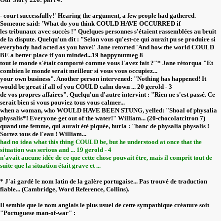
- court successfully!' Hearing the argument, a few people had gathered.
Someone said: 'What do you think COULD HAVE OCCURRED if
les tribunaux avec succès !" Quelques personnes s'étaient rassemblées au bruit
de la dispute. Quelqu'un dit : "Selon vous qu'est-ce qui aurait pu se produire si
everybody had acted as you have!' Jane retorted 'And how the world COULD
BE a better place if you minded...19 happynutmeg 8
tout le monde s'était comporté comme vous l'avez fait ?"* Jane rétorqua "Et
combien le monde serait meilleur si vous vous occupiez...
your own business". Another person intervened: "Nothing has happened! It
would be great if all of you COULD calm down ... 20 gerold - 3
de vos propres affaires". Quelqu'un d'autre intervint : "Rien ne s'est passé. Ce
serait bien si vous pouviez tous vous calmer...
when a woman, who WOULD HAVE BEEN STUNG, yelled: "Shoal of physalia
physalis*! Everyone get out of the water!" William... (20-chocolatcitron 7)
quand une femme, qui aurait été piquée, hurla : "banc de physalia physalis !
Sortez tous de l'eau ! William...
had no idea what this thing COULD be, but he understood at once that the
situation was serious and ... 19 gerold - 4
n'avait aucune idée de ce que cette chose pouvait être, mais il comprit tout de
suite que la situation était grave et ...
* J'ai gardé le nom latin de la galère portugaise... Pas trouvé de traduction
fiable... (Cambridge, Word Reference, Collins).
Il semble que le nom anglais le plus usuel de cette sympathique créature soit
"Portuguese man-of-war" :