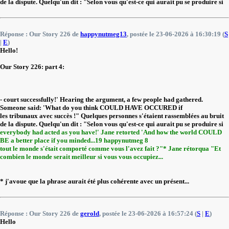
de la dispute. Quelqu'un dit : "Selon vous qu'est-ce qui aurait pu se produire si
Réponse : Our Story 226 de
happynutmeg13
, postée le 23-06-2026 à 16:30:19 (
S
|
E
)
Hello!
Our Story 226: part 4:
- court successfully!' Hearing the argument, a few people had gathered.
Someone said: 'What do you think COULD HAVE OCCURED if
les tribunaux avec succès !" Quelques personnes s'étaient rassemblées au bruit
de la dispute. Quelqu'un dit : "Selon vous qu'est-ce qui aurait pu se produire si
everybody had acted as you have!' Jane retorted 'And how the world COULD
BE a better place if you minded...19 happynutmeg 8
tout le monde s'était comporté comme vous l'avez fait ?"* Jane rétorqua "Et
combien le monde serait meilleur si vous vous occupiez...
* j'avoue que la phrase aurait été plus cohérente avec un présent...
Réponse : Our Story 226 de
gerold
, postée le 23-06-2026 à 16:57:24 (
S
|
E
)
Hello