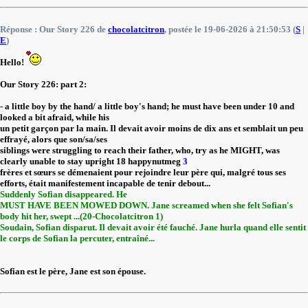
Réponse : Our Story 226 de
chocolatcitron
, postée le 19-06-2026 à 21:50:53 (
S
|
E
)
Hello!
Our Story 226: part 2:
- a little boy by the hand/ a little boy's hand; he must have been under 10 and
looked a bit afraid, while his
un petit garçon par la main. Il devait avoir moins de dix ans et semblait un peu
effrayé, alors que son/sa/ses
siblings were struggling to reach their father, who, try as he MIGHT, was
clearly unable to stay upright 18 happynutmeg
3
frères et sœurs se démenaient pour rejoindre leur père qui, malgré tous ses
efforts, était manifestement incapable de tenir debout...
Suddenly Sofian disappeared. He
MUST HAVE BEEN MOWED DOWN. Jane screamed when she felt Sofian's
body hit her, swept ...(20-Chocolatcitron 1)
Soudain, Sofian disparut. Il devait avoir été fauché. Jane hurla quand elle sentit
le corps de Sofian la percuter, entraîné...
Sofian est le père, Jane est son épouse.