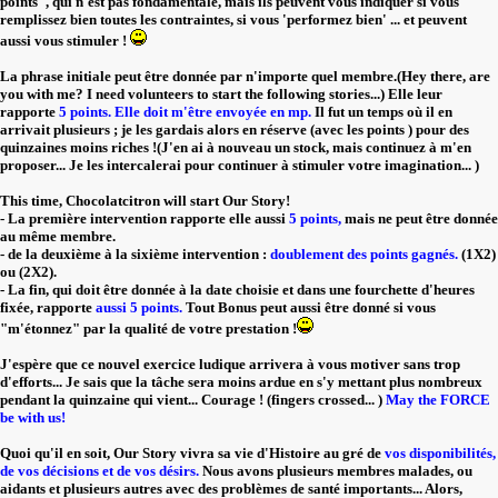
points", qui n'est pas fondamentale, mais ils peuvent vous indiquer si vous
remplissez bien toutes les contraintes, si vous 'performez bien' ... et peuvent
aussi vous stimuler !
La phrase initiale peut être donnée par n'importe quel membre.(Hey there, are
you with me? I need volunteers to start the following stories...) Elle leur
rapporte
5 points.
Elle doit m'être envoyée en mp.
Il fut un temps où il en
arrivait plusieurs ; je les gardais alors en réserve (avec les points ) pour des
quinzaines moins riches !(J'en ai à nouveau un stock, mais continuez à m'en
proposer... Je les intercalerai pour continuer à stimuler votre imagination... )
This time, Chocolatcitron will start Our Story!
- La première intervention rapporte elle aussi
5 points,
mais ne peut être donnée
au même membre.
- de la deuxième à la sixième intervention :
doublement des points gagnés.
(1X2)
ou (2X2).
- La fin, qui doit être donnée à la date choisie et dans une fourchette d'heures
fixée, rapporte
aussi 5 points.
Tout Bonus peut aussi être donné si vous
"m'étonnez" par la qualité de votre prestation !
J'espère que ce nouvel exercice ludique arrivera à vous motiver sans trop
d'efforts... Je sais que la tâche sera moins ardue en s'y mettant plus nombreux
pendant la quinzaine qui vient... Courage ! (fingers crossed... )
May the FORCE
be with us!
Quoi qu'il en soit, Our Story vivra sa vie d'Histoire au gré de
vos disponibilités,
de vos décisions et de vos désirs.
Nous avons plusieurs membres malades, ou
aidants et plusieurs autres avec des problèmes de santé importants... Alors,