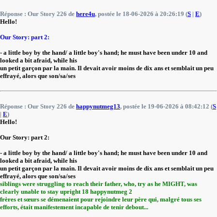
Réponse : Our Story 226 de
here4u
, postée le 18-06-2026 à 20:26:19 (
S
|
E
)
Hello!
Our Story: part 2:
- a little boy by the hand/ a little boy's hand; he must have been under 10 and
looked a bit afraid, while his
un petit garçon par la main. Il devait avoir moins de dix ans et semblait un peu
effrayé, alors que son/sa/ses
Réponse : Our Story 226 de
happynutmeg13
, postée le 19-06-2026 à 08:42:12 (
S
|
E
)
Hello!
Our Story: part 2:
- a little boy by the hand/ a little boy's hand; he must have been under 10 and
looked a bit afraid, while his
un petit garçon par la main. Il devait avoir moins de dix ans et semblait un peu
effrayé, alors que son/sa/ses
siblings were struggling to reach their father, who, try as he MIGHT, was
clearly unable to stay upright 18 happynutmeg 2
frères et sœurs se démenaient pour rejoindre leur père qui, malgré tous ses
efforts, était manifestement incapable de tenir debout...