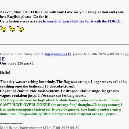
As ever, May THE FORCE be with you! Give me your imagination and your
best English, please! Go for it!
Cette histoire sera arrêtée
le mardi 30 juin 2026.
Go for it with the FORCE.
Réponse : Our Story 226 de
happynutmeg13
, postée le 17-06-2026 à 09:58:37 (
S
|
E
)
Our Story 226 part 1
Hello!
That day was scorching but windy. The flag was orange. Large waves rolled in,
crashing onto the bathers...(18 chocolatcitron).
Ce jour-là était torride mais venteux. Le drapeau était orange. De grosses
vagues roulaient jusqu'à s'écraser sur les baigneurs...
The lifeguards were on high alert. A whole family entered the water. 'They
CAN’T HAVE OVERLOOKED the orange flag' thought...20 happynutmeg 1
Les maîtres-nageurs étaient sur le pied de guerre. Une famille entière entra
dans l'eau. "Impossible qu'ils n'aientp pas vu le drapeau orange" pensa...
-------------------
Modifié par happynutmeg13 le 17-06-2026 09:59