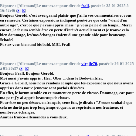
Réponse : [Allemand]Le mot exact pour dire de
frall
, postée le 25-01-2025 à
16:42:46 (
S
|
E
)
Bonjour Gerold, c'est avec grand plaisir que j'ai lu vos commentaires et vous
en remercie. Certaines expressions indiquent peut-être que cela "vient d'un
autre âge", c'est ce que j'avais appris, mais "je vous parle d'un temps... Merci
encore, le forum semble être en perte d'intérêt actuellement et je trouve cela
bien dommage, les/nos échanges étaient d'une grande aide pour beaucoup.
Schade!
Portez-vous bien und bis bald. MfG. Frall
Réponse : [Allemand]Le mot exact pour dire de
virgile70
, postée le 26-01-2025
à 01:20:37 (
S
|
E
)
Bonjour Frall, Bonjour Gerold.
Moi aussi j'avais appris : Herr Ober ... dans le Bodevin Isler.
Grâce à Gerold, nous nous rendons compte que les expressions que nous avons
apprises dans notre jeunesse sont parfois désuètes.
En effet, le forum semble en ce moment en perte de vitesse. Dommage, car pour
ma part j'y ai appris beaucoup de choses.
Pour être un peu désuet, en français, cette fois, je dirais : "J'eusse souhaité que
cela ne durât pas trop longtemps et que nous reprissions nos fructueux et
nombreux échanges.
Amitiés franco-allemandes à vous deux.