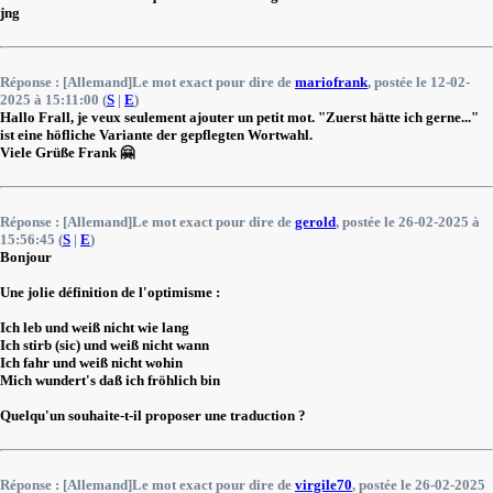
jng
Réponse : [Allemand]Le mot exact pour dire de
mariofrank
, postée le 12-02-
2025 à 15:11:00 (
S
|
E
)
Hallo Frall, je veux seulement ajouter un petit mot. "Zuerst hätte ich gerne..."
ist eine höfliche Variante der gepflegten Wortwahl.
Viele Grüße Frank 🤗
Réponse : [Allemand]Le mot exact pour dire de
gerold
, postée le 26-02-2025 à
15:56:45 (
S
|
E
)
Bonjour
Une jolie définition de l'optimisme :
Ich leb und weiß nicht wie lang
Ich stirb (sic) und weiß nicht wann
Ich fahr und weiß nicht wohin
Mich wundert's daß ich fröhlich bin
Quelqu'un souhaite-t-il proposer une traduction ?
Réponse : [Allemand]Le mot exact pour dire de
virgile70
, postée le 26-02-2025