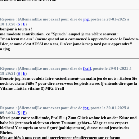
Réponse : [Allemand]Le mot exact pour dire de
jng
, postée le 28-01-2025 à
10:13:58 (
S
|
E
)
bonjour à tou te s !
ma modeste contribution , ce "Spruch" auquel je me réfère souvent :
"man lernt nie aus" (même quand on a commencé à apprendre avec le Bodevin-
Isler, comme c'est AUSSI mon cas, il n'est jamais trop tard pour apprendre!!
a+jng
Réponse : [Allemand]Le mot exact pour dire de
frall
, postée le 29-01-2025 à
18:29:51 (
S
|
E
)
Bonsoir jng. Sans vouloir faire -actuellement- un malin jeu de mots : Haben Sie
noch trockene Füße ? pour dire avez-vous les pieds au sec (j'entends dire que la
Vilaine .. fait la vilaine !!) MfG. Frall
Réponse : [Allemand]Le mot exact pour dire de
jng
, postée le 30-01-2025 à
09:34:34 (
S
|
E
)
Merci pour votre sollicitude, Frall!! :-) Zum Glück wohne ich an der Küste und
habe bis jetzt noch nicht von einem Tsunami gehört... Möge er uns erspart
bleiben! Y compris au sens figuré (politiquement), diesseits und jenseits des
Rheins.
Mes amitiés à tous ceux qui interviennent régulièrement sur ce forum