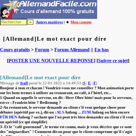
Autres matières
| 🔸
Mon compte
[Allemand]Le mot exact pour dire
Cours gratuits
>
Forum
>
Forum Allemand
||
En bas
[
POSTER UNE NOUVELLE REPONSE
] [
Suivre ce sujet
]
[Allemand]Le mot exact pour dire
Message de
frall
posté le 22-01-2025 à 14:49:53 (
S
|
E
|
F
)
Bonjour à tous et chacun ! Voudriez-vous me conseiller ? Mon animation porte
sur les bons termes à utiliser au restaurant, au café, à l'hötel, etc...
1-Quand on appelle le serveur, on dit : Herr Ober bitte! mais pour la serveuse,
est-ce : Fraulein bitte ? Bedienung ?
2-Au restaurant, le serveur demande au client s'il veut quelque chose pour
débuter (apéritif par ex.), dit-on :
ALS
Anfang ...
ZUM
Anfang ou bien encore
FÜR DEN
Anfang ? sachant que l'on peut très bien demander au client s'il veut
un apéritif (ce qui simplifie)
3- Et le "café gourmand", le terme est connu, mais je veux décrire que ce sont
des "mignardises" ! Comment dit-on pour que le client comprenne qu'il s'agit