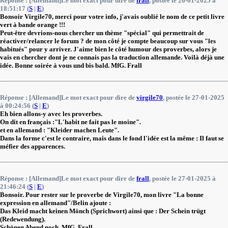
Réponse : [Allemand]Le mot exact pour dire de
frall
, postée le 26-01-2025 à
18:51:17 (
S
|
E
)
Bonsoir Virgile70, merci pour votre info, j'avais oublié le nom de ce petit livre
vert à bande orange !!!
Peut-être devrions-nous chercher un thème "spécial" qui permettrait de
réactiver/relancer le forum ? de mon côté je compte beaucoup sur vous "les
habitués" pour y arriver. J'aime bien le côté humour des proverbes, alors je
vais en chercher dont je ne connais pas la traduction allemande. Voilà déjà une
idée. Bonne soirée à vous und bis bald. MfG. Frall
Réponse : [Allemand]Le mot exact pour dire de
virgile70
, postée le 27-01-2025
à 00:24:56 (
S
|
E
)
Eh bien allons-y avec les proverbes.
On dit en français :"L'habit ne fait pas le moine".
et en allemand : "Kleider machen Leute".
Dans la forme c'est le contraire, mais dans le fond l'idée est la même : Il faut se
méfier des apparences.
Réponse : [Allemand]Le mot exact pour dire de
frall
, postée le 27-01-2025 à
21:46:24 (
S
|
E
)
Bonsoir. Pour rester sur le proverbe de Virgile70, mon livre "La bonne
expression en allemand"/Belin ajoute :
Das Kleid macht keinen Mönch (Sprichwort) ainsi que : Der Schein trügt
(Redewendung).
Schönen Abend noch. MfG. Frall