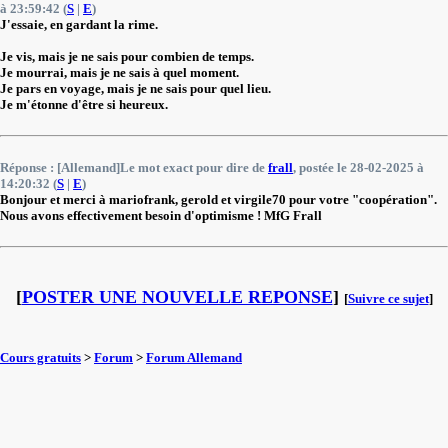
à 23:59:42 (
S
|
E
)
J'essaie, en gardant la rime.
Je vis, mais je ne sais pour combien de temps.
Je mourrai, mais je ne sais à quel moment.
Je pars en voyage, mais je ne sais pour quel lieu.
Je m'étonne d'être si heureux.
Réponse : [Allemand]Le mot exact pour dire de
frall
, postée le 28-02-2025 à
14:20:32 (
S
|
E
)
Bonjour et merci à mariofrank, gerold et virgile70 pour votre "coopération".
Nous avons effectivement besoin d'optimisme ! MfG Frall
[
POSTER UNE NOUVELLE REPONSE
]
[
Suivre ce sujet
]
Cours gratuits
>
Forum
>
Forum Allemand