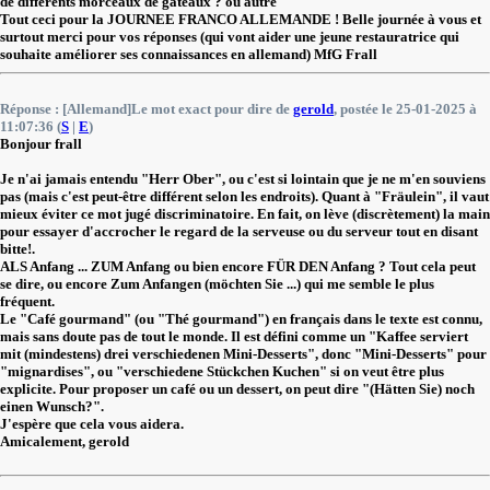
de différents morceaux de gâteaux ? ou autre
Tout ceci pour la JOURNEE FRANCO ALLEMANDE ! Belle journée à vous et
surtout merci pour vos réponses (qui vont aider une jeune restauratrice qui
souhaite améliorer ses connaissances en allemand) MfG Frall
Réponse : [Allemand]Le mot exact pour dire de
gerold
, postée le 25-01-2025 à
11:07:36 (
S
|
E
)
Bonjour frall
Je n'ai jamais entendu "Herr Ober", ou c'est si lointain que je ne m'en souviens
pas (mais c'est peut-être différent selon les endroits). Quant à "Fräulein", il vaut
mieux éviter ce mot jugé discriminatoire. En fait, on lève (discrètement) la main
pour essayer d'accrocher le regard de la serveuse ou du serveur tout en disant
bitte!.
ALS Anfang ... ZUM Anfang ou bien encore FÜR DEN Anfang ? Tout cela peut
se dire, ou encore Zum Anfangen (möchten Sie ...) qui me semble le plus
fréquent.
Le "Café gourmand" (ou "Thé gourmand") en français dans le texte est connu,
mais sans doute pas de tout le monde. Il est défini comme un "Kaffee serviert
mit (mindestens) drei verschiedenen Mini-Desserts", donc "Mini-Desserts" pour
"mignardises", ou "verschiedene Stückchen Kuchen" si on veut être plus
explicite. Pour proposer un café ou un dessert, on peut dire "(Hätten Sie) noch
einen Wunsch?".
J'espère que cela vous aidera.
Amicalement, gerold