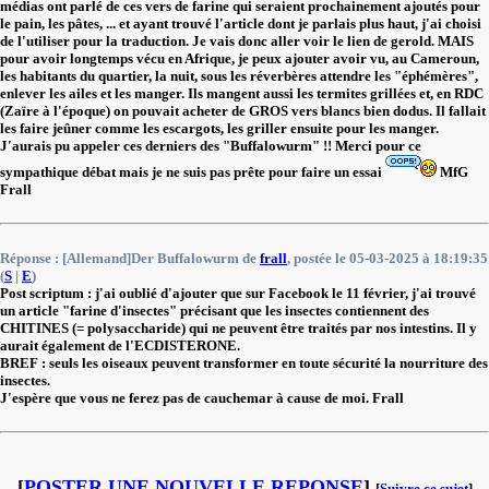
médias ont parlé de ces vers de farine qui seraient prochainement ajoutés pour
le pain, les pâtes, ... et ayant trouvé l'article dont je parlais plus haut, j'ai choisi
de l'utiliser pour la traduction. Je vais donc aller voir le lien de gerold. MAIS
pour avoir longtemps vécu en Afrique, je peux ajouter avoir vu, au Cameroun,
les habitants du quartier, la nuit, sous les réverbères attendre les "éphémères",
enlever les ailes et les manger. Ils mangent aussi les termites grillées et, en RDC
(Zaïre à l'époque) on pouvait acheter de GROS vers blancs bien dodus. Il fallait
les faire jeûner comme les escargots, les griller ensuite pour les manger.
J'aurais pu appeler ces derniers des "Buffalowurm" !! Merci pour ce
sympathique débat mais je ne suis pas prête pour faire un essai
MfG
Frall
Réponse : [Allemand]Der Buffalowurm de
frall
, postée le 05-03-2025 à 18:19:35
(
S
|
E
)
Post scriptum : j'ai oublié d'ajouter que sur Facebook le 11 février, j'ai trouvé
un article "farine d'insectes" précisant que les insectes contiennent des
CHITINES (= polysaccharide) qui ne peuvent être traités par nos intestins. Il y
aurait également de l'ECDISTERONE.
BREF : seuls les oiseaux peuvent transformer en toute sécurité la nourriture des
insectes.
J'espère que vous ne ferez pas de cauchemar à cause de moi. Frall
[
POSTER UNE NOUVELLE REPONSE
]
[
Suivre ce sujet
]