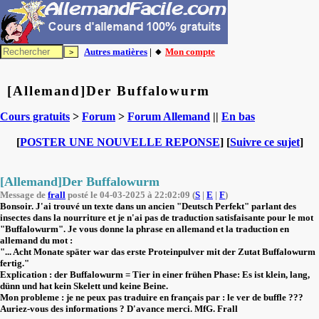
Autres matières
| 🔸
Mon compte
[Allemand]Der Buffalowurm
Cours gratuits
>
Forum
>
Forum Allemand
||
En bas
[
POSTER UNE NOUVELLE REPONSE
] [
Suivre ce sujet
]
[Allemand]Der Buffalowurm
Message de
frall
posté le 04-03-2025 à 22:02:09 (
S
|
E
|
F
)
Bonsoir. J'ai trouvé un texte dans un ancien "Deutsch Perfekt" parlant des
insectes dans la nourriture et je n'ai pas de traduction satisfaisante pour le mot
"Buffalowurm". Je vous donne la phrase en allemand et la traduction en
allemand du mot :
"... Acht Monate später war das erste Proteinpulver mit der Zutat Buffalowurm
fertig."
Explication : der Buffalowurm = Tier in einer frühen Phase: Es ist klein, lang,
dünn und hat kein Skelett und keine Beine.
Mon probleme : je ne peux pas traduire en français par : le ver de buffle ???
Auriez-vous des informations ? D'avance merci. MfG. Frall