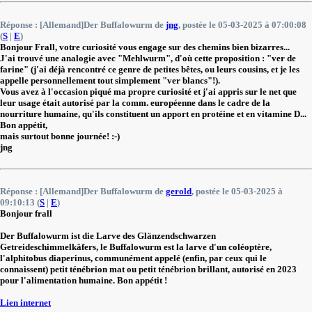
Réponse : [Allemand]Der Buffalowurm de
jng
, postée le 05-03-2025 à 07:00:08
(
S
|
E
)
Bonjour Frall, votre curiosité vous engage sur des chemins bien bizarres...
J'ai trouvé une analogie avec "Mehlwurm", d'où cette proposition : "ver de
farine" (j'ai déjà rencontré ce genre de petites bêtes, ou leurs cousins, et je les
appelle personnellement tout simplement "ver blancs"!).
Vous avez à l'occasion piqué ma propre curiosité et j'ai appris sur le net que
leur usage était autorisé par la comm. européenne dans le cadre de la
nourriture humaine, qu'ils constituent un apport en protéine et en vitamine D...
Bon appétit,
mais surtout bonne journée! :-)
jng
Réponse : [Allemand]Der Buffalowurm de
gerold
, postée le 05-03-2025 à
09:10:13 (
S
|
E
)
Bonjour frall
Der Buffalowurm ist die Larve des Glänzendschwarzen
Getreideschimmelkäfers, le Buffalowurm est la larve d'un coléoptère,
l'alphitobus diaperinus, communément appelé (enfin, par ceux qui le
connaissent) petit ténébrion mat ou petit ténébrion brillant, autorisé en 2023
pour l'alimentation humaine. Bon appétit !
Lien internet