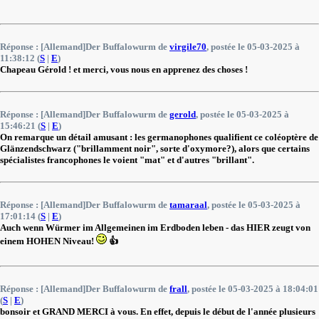
Réponse : [Allemand]Der Buffalowurm de
virgile70
, postée le 05-03-2025 à
11:38:12 (
S
|
E
)
Chapeau Gérold ! et merci, vous nous en apprenez des choses !
Réponse : [Allemand]Der Buffalowurm de
gerold
, postée le 05-03-2025 à
15:46:21 (
S
|
E
)
On remarque un détail amusant : les germanophones qualifient ce coléoptère de
Glänzendschwarz ("brillamment noir", sorte d'oxymore?), alors que certains
spécialistes francophones le voient "mat" et d'autres "brillant".
Réponse : [Allemand]Der Buffalowurm de
tamaraal
, postée le 05-03-2025 à
17:01:14 (
S
|
E
)
Auch wenn Würmer im Allgemeinen im Erdboden leben - das HIER zeugt von
einem HOHEN Niveau!
👍
Réponse : [Allemand]Der Buffalowurm de
frall
, postée le 05-03-2025 à 18:04:01
(
S
|
E
)
bonsoir et GRAND MERCI à vous. En effet, depuis le début de l'année plusieurs