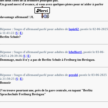
des deux côtés de la frontière pourquoi pas.
Un grand merci d'avance, si vous avez quelques pistes pour m'aider à parler
davantage allemand ! JL
Réponse : Stages d'allemand parlé pour adultes de
lapie62
, postée le 02-06-2025
à 11:41:22 (
S
|
E
)
Berlitz Schule?
Réponse : Stages d'allemand parlé pour adultes de
lebelfort1
, postée le 03-06-
2025 à 20:39:36 (
S
|
E
)
Dommage, mais il n'y a pas de Berlitz Schule à Freiburg-im-Breisgau.
Réponse : Stages d'allemand parlé pour adultes de
gerold
, postée le 03-06-2025
à 21:50:25 (
S
|
E
)
Bonsoir
J'en trouve pourtant une, près de la gare centrale, en tapant "Berlitz
Sprachschule Freiburg Breisgau"