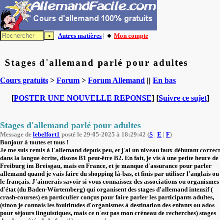
Autres matières
| 🔸
Mon compte
Stages d'allemand parlé pour adultes
Cours gratuits
>
Forum
>
Forum Allemand
||
En bas
[
POSTER UNE NOUVELLE REPONSE
] [
Suivre ce sujet
]
Stages d'allemand parlé pour adultes
Message de
lebelfort1
posté le 29-05-2025 à 18:29:42 (
S
|
E
|
F
)
Bonjour à toutes et tous !
Je me suis remis à l'allemand depuis peu, et j'ai un niveau faux débutant correct
dans la langue écrite, disons B1 peut-être B2. En fait, je vis à une petite heure de
Freiburg im Breisgau, mais en France, et je manque d'assurance pour parler
allemand quand je vais faire du shopping là-bas, et finis par utiliser l'anglais ou
le français. J'aimerais savoir si vous connaissez des associations ou organismes
d'état (du Baden-Würtemberg) qui organisent des stages d'allemand intensif (
crash-courses) en particulier conçus pour faire parler les participants adultes,
(sinon je connais les foultitudes d'organismes à destination des enfants ou ados
pour séjours linguistiques, mais ce n'est pas mon créneau de recherches) stages