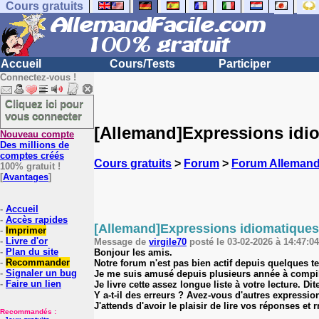
Cours gratuits
Accueil
Cours/Tests
Participer
Connectez-vous !
Cliquez ici pour
vous connecter
[Allemand]Expressions idi
Nouveau compte
Des millions de
comptes créés
Cours gratuits
>
Forum
>
Forum Alleman
100% gratuit !
[
Avantages
]
-
Accueil
-
Accès rapides
[Allemand]Expressions idiomatiques
-
Imprimer
-
Livre d'or
Message de
virgile70
posté le 03-02-2026 à 14:47:04
-
Plan du site
Bonjour les amis.
-
Recommander
Notre forum n'est pas bien actif depuis quelques t
-
Signaler un bug
Je me suis amusé depuis plusieurs année à compile
-
Faire un lien
Je livre cette assez longue liste à votre lecture. D
Y a-t-il des erreurs ? Avez-vous d'autres expressions
J'attends d'avoir le plaisir de lire vos réponses et
Recommandés :