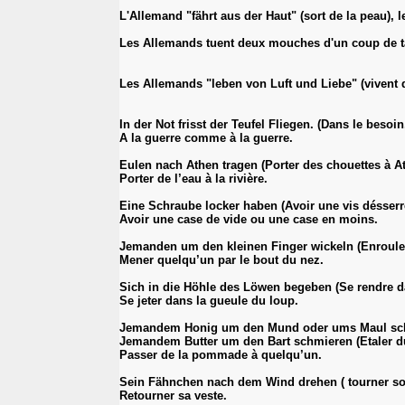
L'Allemand "fährt aus der Haut" (sort de la peau), l
Les Allemands tuent deux mouches d'un coup de tap
Les Allemands "leben von Luft und Liebe" (vivent de 
In der Not frisst der Teufel Fliegen. (Dans le beso
A la guerre comme à la guerre.
Eulen nach Athen tragen (Porter des chouettes à A
Porter de l’eau à la rivière.
Eine Schraube locker haben (Avoir une vis désserr
Avoir une case de vide ou une case en moins.
Jemanden um den kleinen Finger wickeln (Enrouler 
Mener quelqu’un par le bout du nez.
Sich in die Höhle des Löwen begeben (Se rendre dan
Se jeter dans la gueule du loup.
Jemandem Honig um den Mund oder ums Maul schmie
Jemandem Butter um den Bart schmieren (Etaler du
Passer de la pommade à quelqu’un.
Sein Fähnchen nach dem Wind drehen ( tourner son
Retourner sa veste.