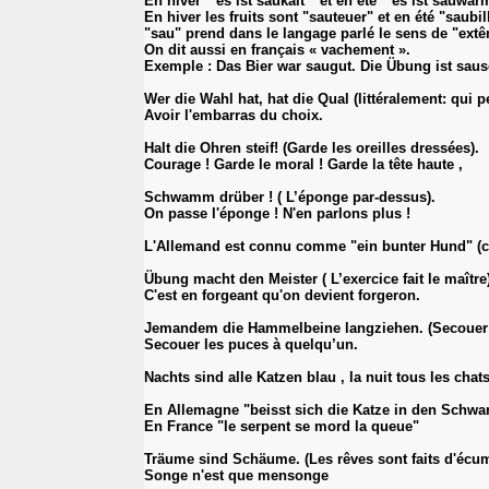
En hiver " es ist saukalt " et en été " es ist sauwar
En hiver les fruits sont "sauteuer" et en été "saubil
"sau" prend dans le langage parlé le sens de "ext
On dit aussi en français « vachement ».
Exemple : Das Bier war saugut. Die Übung ist sau
Wer die Wahl hat, hat die Qual (littéralement: qui pe
Avoir l'embarras du choix.
Halt die Ohren steif! (Garde les oreilles dressées).
Courage ! Garde le moral ! Garde la tête haute ,
Schwamm drüber ! ( L’éponge par-dessus).
On passe l'éponge ! N'en parlons plus !
L'Allemand est connu comme "ein bunter Hund" (c
Übung macht den Meister ( L’exercice fait le maître)
C'est en forgeant qu'on devient forgeron.
Jemandem die Hammelbeine langziehen. (Secouer l
Secouer les puces à quelqu’un.
Nachts sind alle Katzen blau ‚ la nuit tous les chats
En Allemagne "beisst sich die Katze in den Schwan
En France "le serpent se mord la queue"
Träume sind Schäume. (Les rêves sont faits d'écum
Songe n'est que mensonge