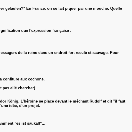
eber gelaufen?" En France, on se fait piquer par une mouche: Quelle
signification que l'expression française :
ssagers de la reine dans un endroit fort reculé et sauvage. Pour
la confiture aux cochons.
 pas allé chercher).
r König. L'héroïne se place devant le méchant Rudolf et dit "il faut
une idée, d'un projet.
amment "es ist saukalt"...