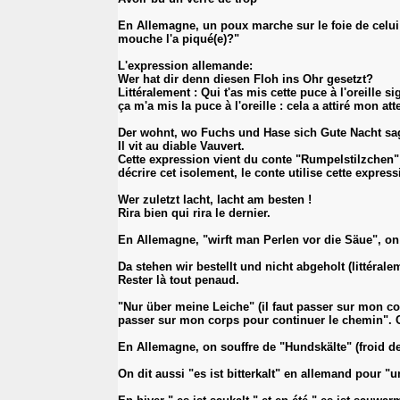
En Allemagne, un poux marche sur le foie de celui 
mouche l'a piqué(e)?"
L'expression allemande:
Wer hat dir denn diesen Floh ins Ohr gesetzt?
Littéralement : Qui t'as mis cette puce à l'oreille s
ça m'a mis la puce à l'oreille : cela a attiré mon a
Der wohnt, wo Fuchs und Hase sich Gute Nacht sagen.
Il vit au diable Vauvert.
Cette expression vient du conte "Rumpelstilzchen"
décrire cet isolement, le conte utilise cette expr
Wer zuletzt lacht, lacht am besten !
Rira bien qui rira le dernier.
En Allemagne, "wirft man Perlen vor die Säue", on 
Da stehen wir bestellt und nicht abgeholt (littéra
Rester là tout penaud.
"Nur über meine Leiche" (il faut passer sur mon co
passer sur mon corps pour continuer le chemin". Ce
En Allemagne, on souffre de "Hundskälte" (froid de 
On dit aussi "es ist bitterkalt" en allemand pour "u