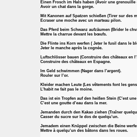
Einen Frosch im Hals haben (Avoir une grenouille 
Avoir un chat dans la gorge.
Mit Kanonen auf Spatzen schießen (Tirer sur des 
Ecraser une moche avec un marteau pilon.
Das Pferd beim Schwanz aufzäumen (Brider le chva
Mettre la charrue devant les bœufs.
Die Flinte ins Korn werfen ( Jeter le fusil dans le bl
Jeter le manche après la cognée.
Luftschlösser bauen (Construire des châteaux en l’a
Construire des châteaux en Espagne.
Im Geld schwimmen (Nager dans l’argent).
Rouler sur l’or.
Kleider machen Leute (Les vêtements font les gens
L’habit ne fait pas le moine.
Das ist ein Tropfen auf den heißen Stein (C’est une 
C’est une goutte d’eau dans la mer.
Jemanden durch den Kakao ziehen (Traîner quelqu’
Casser du sucre sur le dos de quelqu’un.
Jemadem einen Knüppel zwischen die Beine werfen 
Mettre à quelqu’un des bâtons dans les roues.