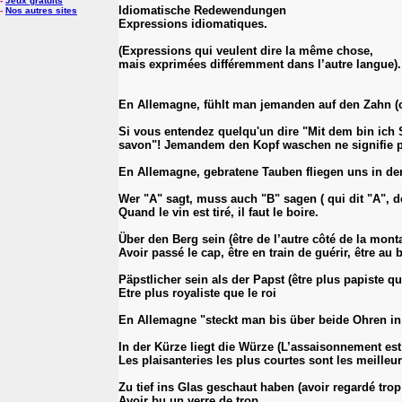
-
Jeux gratuits
Idiomatische Redewendungen
-
Nos autres sites
Expressions idiomatiques.
(Expressions qui veulent dire la même chose,
mais exprimées différemment dans l’autre langue).
En Allemagne, fühlt man jemanden auf den Zahn (on 
Si vous entendez quelqu'un dire "Mit dem bin ich Sc
savon"! Jemandem den Kopf waschen ne signifie pas
En Allemagne, gebratene Tauben fliegen uns in den
Wer "A" sagt, muss auch "B" sagen ( qui dit "A", do
Quand le vin est tiré, il faut le boire.
Über den Berg sein (être de l’autre côté de la mont
Avoir passé le cap, être en train de guérir, être au 
Päpstlicher sein als der Papst (être plus papiste qu
Etre plus royaliste que le roi
En Allemagne "steckt man bis über beide Ohren in S
In der Kürze liegt die Würze (L’assaisonnement est 
Les plaisanteries les plus courtes sont les meilleur
Zu tief ins Glas geschaut haben (avoir regardé tro
Avoir bu un verre de trop