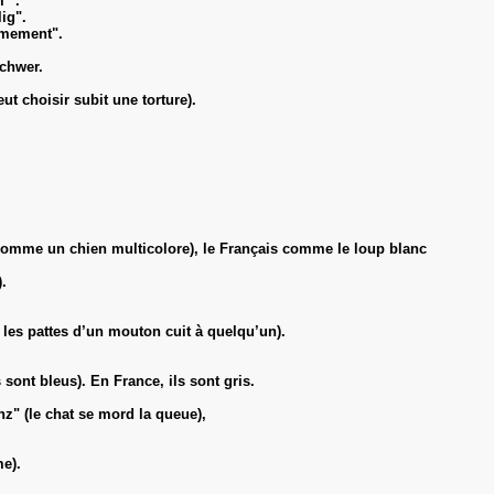
m ".
lig".
êmement".
schwer.
ut choisir subit une torture).
omme un chien multicolore), le Français comme le loup blanc
.
es pattes d’un mouton cuit à quelqu’un).
 sont bleus). En France, ils sont gris.
z" (le chat se mord la queue),
e).