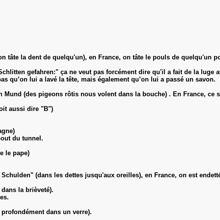
tâte la dent de quelqu'un), en France, on tâte le pouls de quelqu'un p
hlitten gefahren:" ça ne veut pas forcément dire qu'il a fait de la luge 
 qu’on lui a lavé la tête, mais également qu’on lui a passé un savon.
 Mund (des pigeons rôtis nous volent dans la bouche) . En France, ce so
it aussi dire "B")
agne)
bout du tunnel.
e le pape)
chulden" (dans les dettes jusqu'aux oreilles), en France, on est endett
dans la brièveté).
es.
p profondément dans un verre).