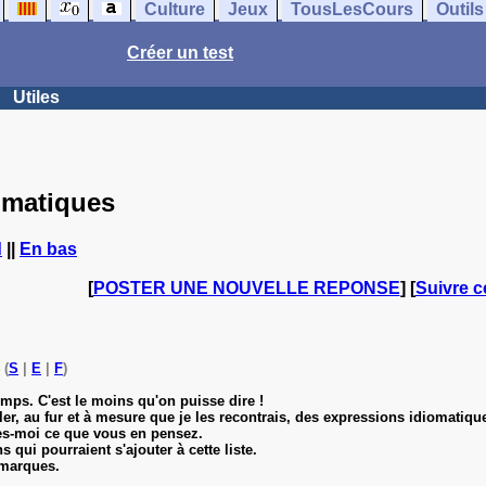
Culture
Jeux
TousLesCours
Outils
Créer un test
Utiles
omatiques
d
||
En bas
[
POSTER UNE NOUVELLE REPONSE
] [
Suivre c
 (
S
|
E
|
F
)
emps. C'est le moins qu'on puisse dire !
r, au fur et à mesure que je les recontrais, des expressions idiomatiq
ites-moi ce que vous en pensez.
 qui pourraient s'ajouter à cette liste.
 rmarques.