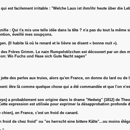
qui est facilement irritable : "Welche Laus ist ihm/ihr heute über die L
ignifie : Qui t'a mis une telle idée dans la tête ? n'a pas du tout la même 
ttention, éveillé mes soupçons.
 (Il habite là où le renard et le lièvre se disent « bonne nuit »).
 des Frères Grimm. Le nain Rumpelstilzchen est découvert par un des me
ession: Wo Fuchs und Hase sich Gute Nacht sagen"
jette des perles aux truies, alors qu'en France, on donne du lard ou de 
lement: être là comme quelque chose qui a été commandée et que l'on n'est
rps) a probablement son origine dans le drame "Hedwig" (1812) de Theodo
tte expression est utilisée pour exprimer la désapprobation profonde d'
chien), en France, c'est un froid de canard.
n froid de chez froid" ou "es herrscht eine bittere Kälte"...ou moins élég