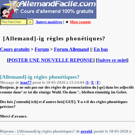
Autres matières
| 🔸
Mon compte
[Allemand]-ig règles phonétiques?
Cours gratuits
>
Forum
>
Forum Allemand
||
En bas
[
POSTER UNE NOUVELLE REPONSE
] [
Suivre ce sujet
]
[Allemand]-ig règles phonétiques?
Message de
jean77
posté le 18-05-2026 à 15:14:04 (
S
|
E
|
F
)
Bonjour, je ne suis pas sur des règles de prononciation du [-ge] dans les adjectifs
comme dans° er ist die einzige Wahl. Ou dans °.. bleiben einmütig im Gebet.
Des fois j'entends[-ich] et d'autres fois[-GUE]. Y-a-t-il des règles phonétiques
précises?
Merci d'avance.
Réponse : [Allemand]-ig règles phonétiques? de
gerold
, postée le 18-05-2026 à