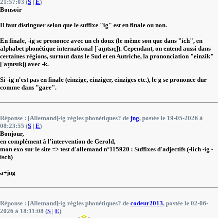
21:57:03 (
S
|
E
)
Bonsoir
Il faut distinguer selon que le suffixe "ig" est en finale ou non.
En finale, -ig se prononce avec un ch doux (le même son que dans "ich", en
alphabet phonétique international [ˈaɪ̯ntsɪç]). Cependant, on entend aussi dans
certaines régions, surtout dans le Sud et en Autriche, la prononciation "einzik"
[ˈaɪ̯ntsɪk]) avec -k.
Si -ig n'est pas en finale (einzige, einziger, einziges etc.), le g se prononce dur
comme dans "gare".
Réponse : [Allemand]-ig règles phonétiques? de
jng
, postée le 19-05-2026 à
08:23:55 (
S
|
E
)
Bonjour,
en complément à l'intervention de Gerold,
mon exo sur le site => test d'allemand n°115920 : Suffixes d'adjectifs (-lich -ig -
isch)
a+jng
Réponse : [Allemand]-ig règles phonétiques? de
codeur2013
, postée le 02-06-
2026 à 18:11:08 (
S
|
E
)