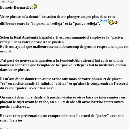
19:17:45
Bonsoir Bernard02,
Votre phrase m'a donné l'occasion de me plonger un peu plus dans cette
différence entre la "impersonal refleja" et la "pasiva refleja".
Selon la Real Academia Española, il est recommandé d'employer la "pasiva
refleja" dans votre phrase => se pueden.
Et ils ont ajouté que malheureusement, beaucoup de gens ne respectaient pas cet
accord.
J'ai posé de nouveau la question à la FundéuRAE aujourd'hui et ils m'ont de
nouveau confirmé que l'emploi de la "pasiva refleja" était la meilleure option
dans votre phrase.
Ils m'ont dit de donner un autre ordre aux mots de votre phrase et de placer
"se" en enclise, soudé à l'infinitif "visitar" et qu'ainsi je comprendrais l'accord
du verbe "poder" avec "barrios".
On aurait donc : ... y desde allí pueden visitarse otros barrios interesantes / en
plaçant le sujet avant le verbe, on a : ... y desde allí otros barrios interesantes
pueden visitarse ...
Et avec cette présentation, on comprend mieux l'accord de "poder" avec son
sujet "barrios".