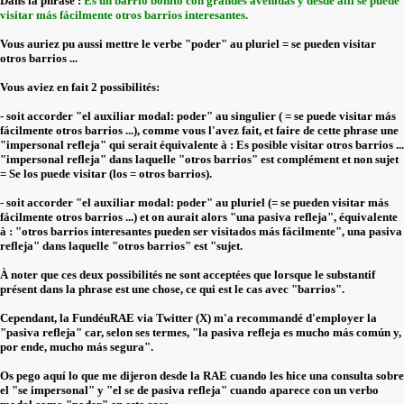
Dans la phrase :
Es un barrio bonito con grandes avenidas y desde allí se puede
visitar más fácilmente otros barrios interesantes.
Vous auriez pu aussi mettre le verbe "poder" au pluriel = se pueden visitar
otros barrios ...
Vous aviez en fait 2 possibilités:
- soit accorder "el auxiliar modal: poder" au singulier ( = se puede visitar más
fácilmente otros barrios ...), comme vous l'avez fait, et faire de cette phrase une
"impersonal refleja" qui serait équivalente à : Es posible visitar otros barrios ...
"impersonal refleja" dans laquelle "otros barrios" est complément et non sujet
= Se los puede visitar (los = otros barrios).
- soit accorder "el auxiliar modal: poder" au pluriel (= se pueden visitar más
fácilmente otros barrios ...) et on aurait alors "una pasiva refleja", équivalente
à : "otros barrios interesantes pueden ser visitados más fácilmente", una pasiva
refleja" dans laquelle "otros barrios" est "sujet.
À noter que ces deux possibilités ne sont acceptées que lorsque le substantif
présent dans la phrase est une chose, ce qui est le cas avec "barrios".
Cependant, la FundéuRAE via Twitter (X) m'a recommandé d'employer la
"pasiva refleja" car, selon ses termes, "la pasiva refleja es mucho más común y,
por ende, mucho más segura".
Os pego aquí lo que me dijeron desde la RAE cuando les hice una consulta sobre
el "se impersonal" y "el se de pasiva refleja" cuando aparece con un verbo