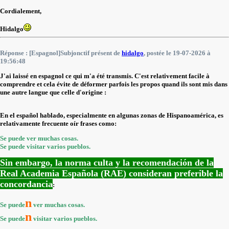
Cordialement,
Hidalgo
Réponse : [Espagnol]Subjonctif présent de
hidalgo
, postée le 19-07-2026 à
19:56:48
J'ai laissé en espagnol ce qui m'a été transmis. C'est relativement facile à
comprendre et cela évite de déformer parfois les propos quand ils sont mis dans
une autre langue que celle d'origine :
En el español hablado, especialmente en algunas zonas de Hispanoamérica, es
relativamente frecuente oír frases como:
Se puede ver muchas cosas.
Se puede visitar varios pueblos.
Sin embargo, la norma culta y la recomendación de la
Real Academia Española (RAE) consideran preferible la
concordancia
:
n
Se puede
ver muchas cosas.
n
Se puede
visitar varios pueblos.