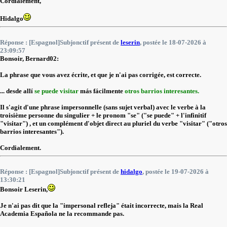
Cordialement,
Hidalgo
Réponse : [Espagnol]Subjonctif présent de
leserin
, postée le 18-07-2026 à
23:09:57
Bonsoir, Bernard02:
La phrase que vous avez écrite, et que je n'ai pas corrigée, est correcte.
... desde allí
se puede visitar
más fácilmente
otros barrios interesantes.
Il s'agit d'une phrase impersonnelle (sans sujet verbal) avec le verbe à la
troisième personne du singulier + le pronom "se" ("se puede" + l'infinitif
"visitar") , et un complément d'objet direct au pluriel du verbe "visitar" ("otros
barrios interesantes").
Cordialement.
Réponse : [Espagnol]Subjonctif présent de
hidalgo
, postée le 19-07-2026 à
13:30:21
Bonsoir Leserin,
Je n'ai pas dit que la "impersonal refleja" était incorrecte, mais la Real
Academia Española ne la recommande pas.