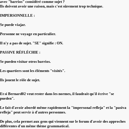
avec "barrios" considéré comme sujet ?
Ils doivent avoir une raison, mais c'est sûrement trop technique.
IMPERSONNELLE :
Se puede viajar.
Personne ne voyage en particulier.
Il n'y a pas de sujet. "SE" signifie : ON.
PASSIVE RÉFLÉCHIE :
Se pueden visitar otros barrios.
Les quartiers sont les éléments "visités".
Ils jouent le rôle de sujet.
Et si Bernard02 veut rester dans les normes, il faudrait qu'il écrive "se
pueden".
Le fait d'avoir abordé même rapidement la "impersonal refleja" et la "pasiva
refleja" peut servir à d'autres personnes.
De plus, cela permet aux gens qui viennent sur le forum d'avoir des approches
différentes d'un même thème grammatical.