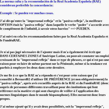
La norma culta y la recomendación de la Real Academia Española (RAE)
consideran preferible la concordancia:
Exemple : Se pueden ver muchas cosas.
J'ai dit qu'entre la "impersonal refleja" et la "pasiva refleja", la meilleure
OPTION était la "pasiva refleja" dans laquelle le verbe "poder" s'accorde avec
le complément de l'infinitif, à savoir otros barrios" ==> PUEDEN.
J'ai suivi en cela les recommandations faites par la Real Academia Española et
le FundéuRAE.
Je n'ai pas jugé nécessaire de l'ajouter mais il m'a également été écrit que
DANS CERTAINES ZONES d'Amérique Latine, on pouvait constater un emploi
croissant de la "impersonal refleja" dans ce type de phrases, ce qui n'est pas une
raison pour en faire de même partout sur la Péninsule, même si la tendance est
parfois à employer les deux dans cette dernière.
Je me fie à ce que la RAE m'a répondu et c'est pour cette raison que j'ai
conseillé à Bernard02 d'utiliser DE PRÉFÉRENCE (et non obligatoirement) la
"pasiva refleja", après avis recueillis auprès de la RAE et du FundéuRAE (donc
auprès de personnes différentes travaillant pour des institutions qui font
référence en la matière et qui sont chargées de veiller à l'application des
normes linguistiques dans le monde hispanophone). Elles mesurent donc leurs
propos.
J'ai même ajouté qu'il y avait deux possibilités, soit la "impersonal refleja",