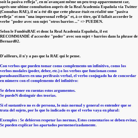
soit la pasiva refleja", en m'avançant même un peu trop apparemment car,
après une ultime consultation auprès de la Real Academia Española via Twitter
(Consultas RAE), il m'a été dit que cette phrase était en réalité une "pasiva
refleja" et non "una impersonal refleja" et, à ce titre, qu'il fallait accorder le
verbe "poder avec son sujet "otros barrios ..." => PUEDEN.
Selon le FundéuRAE et donc la Real Academia Española, il est
RECOMMANDÉ d'accorder "poder" avec son sujet = barrios dans la phrase de
Bernard02.
D'ailleurs, il n'y a pas que la RAE qui le pense.
Con verbos que pueden tomar como complemento un infinitivo, como los
verbos modales (poder, deber, etc.) o los verbos que funcionan como
pseudoauxiliares en una perífrasis verbal, el verbo conjugado ha de concordar
en número con el complemento del infinitivo:
Se deben tener en cuentas estos argumentos.
Se puedeN distinguir dos teorías.
Si el sustantivo no es de persona, lo más normal y general es entender que se
trata del sujeto, por lo que lo indicado es que el verbo vaya en plural:
Exemples : Se debieron respetar las normas, Estos comentarios se deben evitar,
Se pueden explicar los apartados pormenorizadamente.