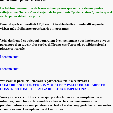
modal como "poder" en este caso.
Lo habitual en este tipo de frases es interpretar que se trata de una pasiva
refleja y que "barrios" es el sujeto de la perífrasis "poder visitar", por lo que el
verbo poder debe ir en plural.
Donc, d'après el FundéuRAE, il est préférable de dire : desde allí se pueden
visitar más fácilmente otros barrios interesantes.
Voici des liens à ce sujet qui pourraient éventuellement vous intéresser et vous
permettre d'en savoir plus sur les différents cas d'accords possibles selon la
phrase concernée :
Lien internet
Lien internet
==> Pour le premier lien, vous regarderez surtout à ce niveau :
CONCORDANCIA DE VERBOS MODALES Y PSEUDOAUXILIARES EN
CONSTRUCCIONES DE PASIVA REFLEJA E IMPERSONAL
Vous y verrez ceci : Con verbos que pueden tomar como complemento un
infinitivo, como los verbos modales o los verbos que funcionan como
pseudoauxiliares en una perífrasis verbal, el verbo conjugado ha de concordar
en número con el complemento del infinitivo: