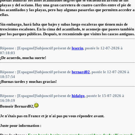
puedas admirar los altos acantilados negros que se encuentran arriba de las
playas y del océano. Hay una gran carretera de cuatro carriles entre el pie de
los acantilados y las playas, pero hay algunas pasarelas que permiten acceder a
ellas.
Sin embargo, hará falta que bajes y subas luego escaleras que tienen más de
trescientos escalones. En la cima del acantilado, te aconsejo que pasees también
por los parques públicos. Después, te recomiendo que visites los cascos antiguos.
Réponse : [Espagnol]Subjonctif présent de
leserin
, postée le 12-07-2026 à
07:18:03
¡De acuerdo, mucha suerte!
Réponse : [Espagnol]Subjonctif présent de
bernard02
, postée le 12-07-2026 à
18:57:54
¡Buenas tardes y muchas gracias!
Réponse : [Espagnol]Subjonctif présent de
hidalgo
, postée le 15-07-2026 à
16:59:19
Bonsoir Bernard02,
Je n'étais pas en France et je n'ai pas pu vous répondre avant.
Juste pour information :