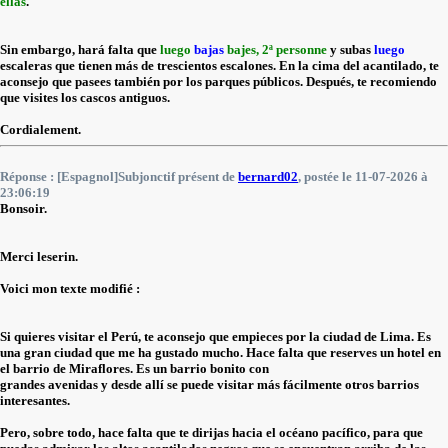
ellas
.
Sin embargo, hará falta que
luego
bajas
bajes, 2ª personne
y subas
luego
escaleras que tienen más de trescientos escalones. En la cima del acantilado, te
aconsejo que pasees también por los parques públicos. Después, te recomiendo
que visites los cascos antiguos.
Cordialement.
Réponse : [Espagnol]Subjonctif présent de
bernard02
, postée le 11-07-2026 à
23:06:19
Bonsoir.
Merci leserin.
Voici mon texte modifié :
Si quieres visitar el Perú, te aconsejo que empieces por la ciudad de Lima. Es
una gran ciudad que me ha gustado mucho. Hace falta que reserves un hotel en
el barrio de Miraflores. Es un barrio bonito con
grandes avenidas y desde allí se puede visitar más fácilmente otros barrios
interesantes.
Pero, sobre todo, hace falta que te dirijas hacia el océano pacífico, para que