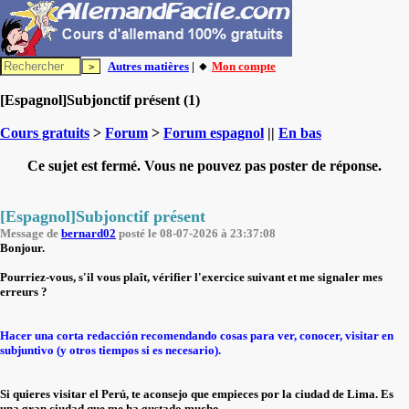
Autres matières
| 🔸
Mon compte
[Espagnol]Subjonctif présent (1)
Cours gratuits
>
Forum
>
Forum espagnol
||
En bas
Ce sujet est fermé. Vous ne pouvez pas poster de réponse.
[Espagnol]Subjonctif présent
Message de
bernard02
posté le 08-07-2026 à 23:37:08
Bonjour.
Pourriez-vous, s'il vous plaît, vérifier l'exercice suivant et me signaler mes
erreurs ?
Hacer una corta redacción recomendando cosas para ver, conocer, visitar en
subjuntivo (y otros tiempos si es necesario).
Si quieres visitar el Perú, te aconsejo que empieces por la ciudad de Lima. Es
una gran ciudad que me ha gustado mucho.