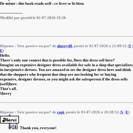
De même : this book reads well : ce livre se lit bien.
-------------------
Modifié par gerold le 02-07-2026 19:26
Réponse : Voix passive ou pas? de
sherry48
, postée le 02-07-2026 à 21:09:31 (
S
|
E
)
Hello.
There's only one context that is possible for, Does this dress sell here?
Imagine an expensive designer dress available for sale in a shop that specializes
in inexpensive dresses. You are amazed to see the designer dress here and think
that the shoppers who frequent that shop are not looking for or buying
expensive, designer dresses, so you might ask the salesperson if the dress sells
(well)here.
That's all.
Sherry
Réponse : Voix passive ou pas? de
capi
, postée le 03-07-2026 à 20:38:52 (
S
|
E
)
Thank you, everyone!