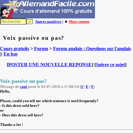
Autres matières
| 🔸
Mon compte
Voix passive ou pas?
Cours gratuits
>
Forum
>
Forum anglais : Questions sur l'anglais
||
En bas
[
POSTER UNE NOUVELLE REPONSE
] [
Suivre ce sujet
]
Voix passive ou pas?
Message de
capi
posté le 02-07-2026 à 17:08:54 (
S
|
E
|
F
)
Hello,
Please, could you tell me which sentence is used frequently?
- Is this dress sold here?
or
- Does this dress sell here?
Thanks a lot !