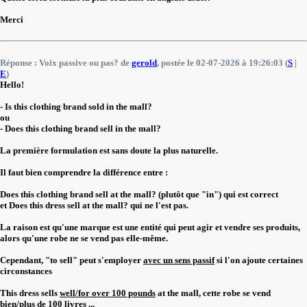
Merci
Réponse : Voix passive ou pas? de
gerold
, postée le 02-07-2026 à 19:26:03 (
S
|
E
)
Hello!
- Is this clothing brand sold in the mall?
ou
- Does this clothing brand sell in the mall?
La première formulation est sans doute la plus naturelle.
Il faut bien comprendre la différence entre :
Does this clothing brand sell at the mall? (plutôt que "in") qui est correct
et Does this dress sell at the mall? qui ne l'est pas.
La raison est qu'une marque est une entité qui peut agir et vendre ses produits,
alors qu'une robe ne se vend pas elle-même.
Cependant, "to sell" peut s'employer
avec un sens passif
si l'on ajoute certaines
circonstances
This dress sells
well/for over 100 pounds
at the mall, cette robe se vend
bien/plus de 100 livres ...