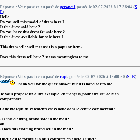
Réponse : Voix passive ou pas? de
gerondif
, postée le 02-07-2026 à 17:36:04 (
S
|
E
)
Hello
Do you sell this model of dress here ?
Is this dress sold here ?
Do you have this dress for sale here ?
Is this dress available for sale here ?
This dress sells well means it is a popular item.
Does this dress sell here ? seems meaningless to me.
Réponse : Voix passive ou pas? de
capi
, postée le 02-07-2026 à 18:00:30 (
S
|
E
)
Thank you for the quick answer but it is not clear to me.
Je vous propose un autre exemple, en français, pour être sûr de bien
comprendre.
Cette marque de vêtements est vendue dans le centre commercial?
- Is this clothing brand sold in the mall?
ou
- Does this clothing brand sell in the mall?
Quelle est la formule la plus courante en anglais usuel?