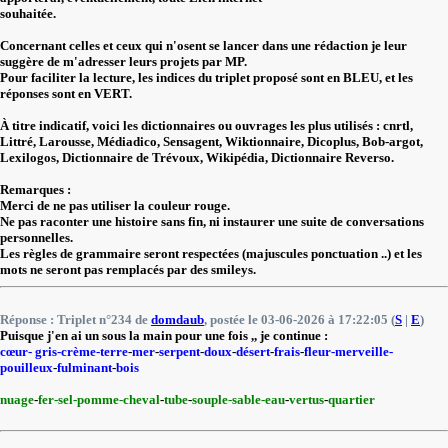
souhaitée.
Concernant celles et ceux qui n'osent se lancer dans une rédaction je leur
suggère de m'adresser leurs projets par MP.
Pour faciliter la lecture, les indices du triplet proposé sont en BLEU, et les
réponses sont en VERT.
À titre indicatif, voici les dictionnaires ou ouvrages les plus utilisés : cnrtl,
Littré, Larousse, Médiadico, Sensagent, Wiktionnaire, Dicoplus, Bob-argot,
Lexilogos, Dictionnaire de Trévoux, Wikipédia, Dictionnaire Reverso.
Remarques :
Merci de ne pas utiliser la couleur rouge.
Ne pas raconter une histoire sans fin, ni instaurer une suite de conversations
personnelles.
Les règles de grammaire seront respectées (majuscules ponctuation ..) et les
mots ne seront pas remplacés par des smileys.
Réponse : Triplet n°234 de
domdaub
, postée le 03-06-2026 à 17:22:05 (
S
|
E
)
Puisque j'en ai un sous la main pour une fois ,, je continue :
cœur- gris-crème
-terre
-
mer
-
serpent
-
doux
-
désert
-
frais
-
fleur
-merveille
-
pouilleux
-
fulminant
-
bois
nuage
-
fer
-sel-pomme-cheval
-
tube
-
souple
-sable
-eau
-
vertus
-
quartier