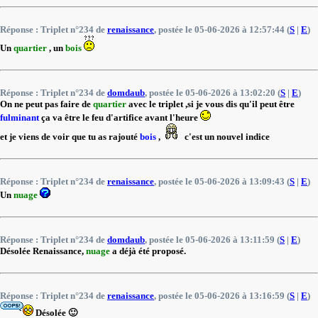
Réponse : Triplet n°234 de
renaissance
, postée le 05-06-2026 à 12:57:44 (
S
|
E
)
Un
quartier
, un
bois
Réponse : Triplet n°234 de
domdaub
, postée le 05-06-2026 à 13:02:20 (
S
|
E
)
On ne peut pas faire de
quartier
avec le triplet ,si je vous dis qu'il peut être
fulminant
ça va être le feu d'artifice avant l'heure
et je viens de voir que tu as rajouté
bois
,
c'est un nouvel indice
Réponse : Triplet n°234 de
renaissance
, postée le 05-06-2026 à 13:09:43 (
S
|
E
)
Un
nuage
Réponse : Triplet n°234 de
domdaub
, postée le 05-06-2026 à 13:11:59 (
S
|
E
)
Désolée Renaissance,
nuage
a déjà été proposé.
Réponse : Triplet n°234 de
renaissance
, postée le 05-06-2026 à 13:16:59 (
S
|
E
)
Désolée 🙂