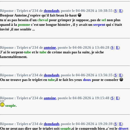
Réponse : Triplet n°234 de
domdaub
, postée le 04-06-2026 à 10:38:55 (
S
|
E
)
Bonjour Antoine,j'espère qu'il fait beau là-haut 😀
tu n'as pas besoin d'un
cheval
pour grimper je suppose, pas de
sel
non plus
quand à la
pomme
c'est une longue histoire , il y avait un
serpent
qui s'était
invité ,il me semble ...
Réponse : Triplet n°234 de
antoine
, postée le 04-06-2026 à 13:46:28 (
S
|
E
)
J'ai le serpent-
tube
et le
tube
de crème mais pas la suite, je sèche
lamentablement.
Réponse : Triplet n°234 de
domdaub
, postée le 04-06-2026 à 13:56:35 (
S
|
E
)
On ne trouve pas le triplet en
tube
,il te fait les yeux
doux
pour te consoler 😀
Réponse : Triplet n°234 de
antoine
, postée le 04-06-2026 à 19:15:48 (
S
|
E
)
souple
.
Réponse : Triplet n°234 de
domdaub
, postée le 04-06-2026 à 19:20:39 (
S
|
E
)
On ne peut pas dire que le triplet soit
souple
,si je comprends bien ,c'est le
désert