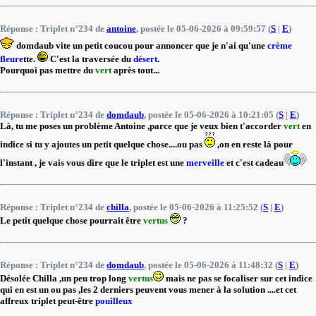
Réponse : Triplet n°234 de
antoine
, postée le 05-06-2026 à 09:59:57 (
S
|
E
)
domdaub vite un petit coucou pour annoncer que je n'ai qu'une
crème
fleure
tte.
C'est la traversée du
désert
.
Pourquoi pas mettre du
vert
après tout...
Réponse : Triplet n°234 de
domdaub
, postée le 05-06-2026 à 10:21:05 (
S
|
E
)
Là, tu me poses un problème Antoine ,parce que je veux bien t'accorder
vert
en
indice si tu y ajoutes un petit quelque chose....ou pas
,on en reste là pour
l'instant , je vais vous dire que le triplet est une
merveille
et c'est cadeau
Réponse : Triplet n°234 de
chilla
, postée le 05-06-2026 à 11:25:52 (
S
|
E
)
Le petit quelque chose pourrait être
vertus
?
Réponse : Triplet n°234 de
domdaub
, postée le 05-06-2026 à 11:48:32 (
S
|
E
)
Désolée Chilla ,un peu trop long
vertus
mais ne pas se focaliser sur cet indice
qui en est un ou pas ,les 2 derniers peuvent vous mener à la solution ....et cet
affreux triplet peut-être
pouilleux