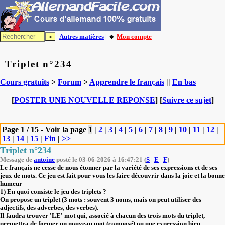
Autres matières
| 🔸
Mon compte
Triplet n°234
Cours gratuits
>
Forum
>
Apprendre le français
||
En bas
[
POSTER UNE NOUVELLE REPONSE
] [
Suivre ce sujet
]
Page 1 / 15 - Voir la page
1
|
2
|
3
|
4
|
5
|
6
|
7
|
8
|
9
|
10
|
11
|
12
|
13
|
14
|
15
|
Fin
|
>>
Triplet n°234
Message de
antoine
posté le 03-06-2026 à 16:47:21 (
S
|
E
|
F
)
Le français ne cesse de nous étonner par la variété de ses expressions et de ses
jeux de mots. Ce jeu est fait pour vous les faire découvrir dans la joie et la bonne
humeur
1) En quoi consiste le jeu des triplets ?
On propose un triplet (3 mots : souvent 3 noms, mais on peut utiliser des
adjectifs, des adverbes, des verbes).
Il faudra trouver 'LE' mot qui, associé à chacun des trois mots du triplet,
permettra de former un nouveau mot (composé) ou une expression bien