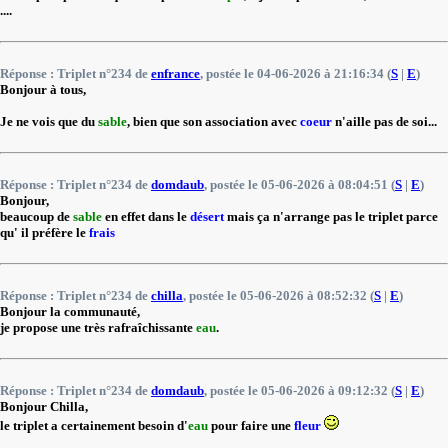
....
Réponse : Triplet n°234 de
enfrance
, postée le 04-06-2026 à 21:16:34 (
S
|
E
)
Bonjour à tous,
Je ne vois que du
sable
, bien que son association avec
coeur
n'aille pas de soi...
Réponse : Triplet n°234 de
domdaub
, postée le 05-06-2026 à 08:04:51 (
S
|
E
)
Bonjour,
beaucoup de
sable
en effet dans le
désert
mais ça n'arrange pas le triplet parce
qu' il préfère le
frais
Réponse : Triplet n°234 de
chilla
, postée le 05-06-2026 à 08:52:32 (
S
|
E
)
Bonjour la communauté,
je propose une très rafraîchissante
eau
.
Réponse : Triplet n°234 de
domdaub
, postée le 05-06-2026 à 09:12:32 (
S
|
E
)
Bonjour Chilla,
le triplet a certainement besoin d'
eau
pour faire une
fleur