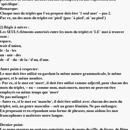
'spécifique'.
Remarque:
Chaque mot du triplet que l'on propose doit être '1 seul mot' -- pas 2.
Par ex, un des mots du triplet est 'pied' (pas: 'à pied', ni 'au pied')
2) Règle à suivre :
Les SEULS éléments autorisés entre les mots du triplet et 'LE' mot à trouver
sont :
espace,
trait d'union,
le - la - les
un - une - des
de - d' - du - de la / d'un, d'une.
Autre point à respecter:
Le mot doit être utilisé en gardant la même nature grammaticale, le même
genre, et le même nombre.
- Par ex, si le mot est 'mort', il doit être utilisé comme adjectif, pour chacun des
mots du triplet, -- ou -- comme nom, mais:morts, mortes ne peuvent être
employés en même temps que 'mort'
Ne pas mélanger !
- Autre ex, si le mot est 'manche', il doit être utilisé avec chacun des mots du
triplet, soit, au genre masculin -- soit au genre féminin. Ne pas mélanger.
En proposant et en répondant sous forme de phrases, nous aidons les non
francophones à maîtriser notre langue.
Dernier point:
Les noms propres ne sont pas autorisés: pas de noms de ville, de livres, de films,