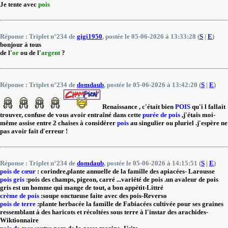
Je tente avec
pois
Réponse : Triplet n°234 de
gigi1950
, postée le 05-06-2026 à 13:33:28 (
S
|
E
)
bonjour à tous
de l'
or
ou de l'
argent
?
Réponse : Triplet n°234 de
domdaub
, postée le 05-06-2026 à 13:42:20 (
S
|
E
)
Renaissance , c'était bien
POIS
qu'i l fallait
trouver, confuse de vous avoir entraîné dans cette
purée de pois
,j'étais moi-
même assise entre 2 chaises à considérer
pois
au singulier ou pluriel .j'espère ne
pas avoir fait d'erreur !
Réponse : Triplet n°234 de
domdaub
, postée le 05-06-2026 à 14:15:51 (
S
|
E
)
pois de cœur
: corindre,plante annuelle de la famille des apiacées- Larousse
pois gris
:pois des champs, pigeon, carré ...variété de pois .un avaleur de pois
gris est un homme qui mange de tout, a bon appétit-Littré
crème de pois
:soupe onctueuse faite avec des pois-Reverso
pois de terre
:plante herbacée la famille de Fabiacées cultivée pour ses graines
ressemblant à des haricots et récoltées sous terre à l'instar des arachides-
Wiktionnaire