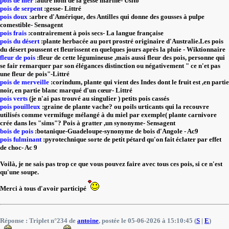
pois de mer
:autre nom de la gesse marine- Usito
pois de serpent
:gesse- Littré
pois doux
:arbre d'Amérique, des Antilles qui donne des gousses à pulpe
comestible- Sensagent
pois frais
:contrairement à pois secs- La langue française
pois du désert
:plante herbacée au port prostré originaire d'Australie.Les pois
du désert poussent et fleurissent en quelques jours après la pluie - Wiktionnaire
fleur de pois
:fleur de cette légumineuse ,mais aussi fleur des pois, personne qui
se fair remarquer par son élégances distinction ou négativement " ce n'et pas
une fleur de pois"-Littré
pois de merveille
:corindum, plante qui vient des Indes dont le fruit est ,en partie
noir, en partie blanc marqué d'un cœur- Littré
pois verts
(je n'ai pas trouvé au singulier ) petits pois cassés
pois pouilleux
:graine de plante vache? ou poils urticants qui la recouvre
utilisés comme vermifuge mélangé à du miel par exemple( plante carnivore
crée dans les "sims"? Pois à gratter ,un synonyme- Sensagent
bois de pois
:botanique-Guadeloupe-synonyme de bois d'Angole - Ac9
pois fulminant
:pyrotechnique sorte de petit pétard qu'on fait éclater par effet
de choc- Ac 9
Voilà, je ne sais pas trop ce que vous pouvez faire avec tous ces pois, si ce n'est
qu'une soupe.
Merci à tous d'avoir participé
Réponse : Triplet n°234 de
antoine
, postée le 05-06-2026 à 15:10:45 (
S
|
E
)