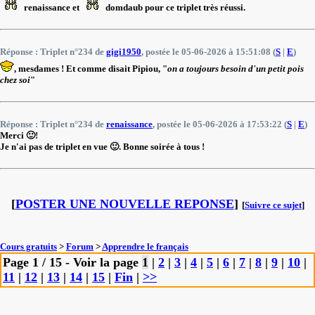
renaissance et
domdaub pour ce triplet très réussi.
Réponse : Triplet n°234 de
gigi1950
, postée le 05-06-2026 à 15:51:08 (
S
|
E
)
, mesdames ! Et comme disait Pipiou, "
on a toujours besoin d'un petit pois
chez soi
"
Réponse : Triplet n°234 de
renaissance
, postée le 05-06-2026 à 17:53:22 (
S
|
E
)
Merci 🙂!
Je n'ai pas de triplet en vue 🙂. Bonne soirée à tous !
[
POSTER UNE NOUVELLE REPONSE
]
[
Suivre ce sujet
]
Cours gratuits
>
Forum
>
Apprendre le français
Page 1 / 15 - Voir la page
1
|
2
|
3
|
4
|
5
|
6
|
7
|
8
|
9
|
10
|
11
|
12
|
13
|
14
|
15
|
Fin
|
>>