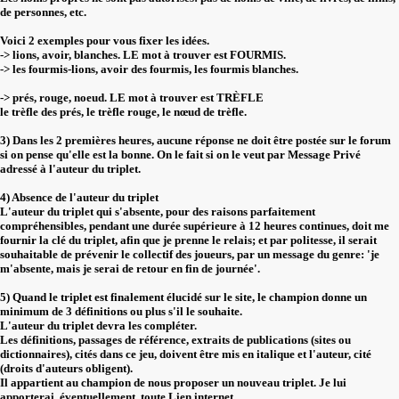
de personnes, etc.
Voici 2 exemples pour vous fixer les idées.
-> lions, avoir, blanches. LE mot à trouver est FOURMIS.
-> les fourmis-lions, avoir des fourmis, les fourmis blanches.
-> prés, rouge, noeud. LE mot à trouver est TRÈFLE
le trèfle des prés, le trèfle rouge, le nœud de trèfle.
3) Dans les 2 premières heures, aucune réponse ne doit être postée sur le forum
si on pense qu'elle est la bonne. On le fait si on le veut par Message Privé
adressé à l'auteur du triplet.
4) Absence de l'auteur du triplet
L'auteur du triplet qui s'absente, pour des raisons parfaitement
compréhensibles, pendant une durée supérieure à 12 heures continues, doit me
fournir la clé du triplet, afin que je prenne le relais; et par politesse, il serait
souhaitable de prévenir le collectif des joueurs, par un message du genre: 'je
m'absente, mais je serai de retour en fin de journée'.
5) Quand le triplet est finalement élucidé sur le site, le champion donne un
minimum de 3 définitions ou plus s'il le souhaite.
L'auteur du triplet devra les compléter.
Les définitions, passages de référence, extraits de publications (sites ou
dictionnaires), cités dans ce jeu, doivent être mis en italique et l'auteur, cité
(droits d'auteurs obligent).
Il appartient au champion de nous proposer un nouveau triplet. Je lui
apporterai, éventuellement, toute Lien internet