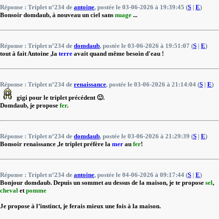
Réponse : Triplet n°234 de
antoine
, postée le 03-06-2026 à 19:39:45 (
S
|
E
)
Bonsoir domdaub, à nouveau un ciel sans
nuage
...
Réponse : Triplet n°234 de
domdaub
, postée le 03-06-2026 à 19:51:07 (
S
|
E
)
tout à fait Antoine ,la
terre
avait quand même besoin d'eau !
Réponse : Triplet n°234 de
renaissance
, postée le 03-06-2026 à 21:14:04 (
S
|
E
)
gigi pour le triplet précédent 🙂.
Domdaub, je propose
fer
.
Réponse : Triplet n°234 de
domdaub
, postée le 03-06-2026 à 21:29:39 (
S
|
E
)
Bonsoir renaissance ,le triplet préfère la
mer
au
fer
!
Réponse : Triplet n°234 de
antoine
, postée le 04-06-2026 à 09:17:44 (
S
|
E
)
Bonjour domdaub. Depuis un sommet au dessus de la maison, je te propose
sel
,
cheval
et
pomme
Je propose à l’instinct, je ferais mieux une fois à la maison.