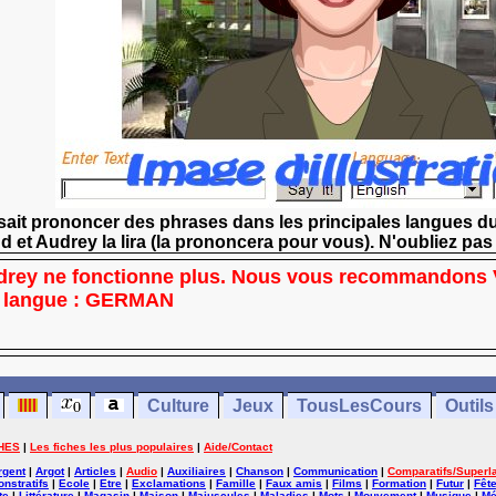
ait prononcer des phrases dans les principales langues du
d et Audrey la lira (la prononcera pour vous). N'oubliez p
Audrey ne fonctionne plus. Nous vous recommandons V
e langue : GERMAN
Culture
Jeux
TousLesCours
Outils
HES
|
Les fiches les plus populaires
|
Aide/Contact
rgent
|
Argot
|
Articles
|
Audio
|
Auxiliaires
|
Chanson
|
Communication
|
Comparatifs/Superla
nstratifs
|
Ecole
|
Etre
|
Exclamations
|
Famille
|
Faux amis
|
Films
|
Formation
|
Futur
|
Fêt
te
|
Littérature
|
Magasin
|
Maison
|
Majuscules
|
Maladies
|
Mots
|
Mouvement
|
Musique
|
Mé