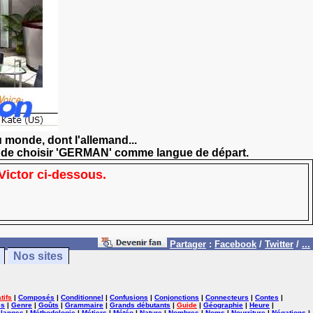
 monde, dont l'allemand...
as de choisir 'GERMAN' comme langue de départ.
ictor ci-dessous.
Partager
:
Facebook
/
Twitter
/
...
Nos sites
tifs
|
Composés
|
Conditionnel
|
Confusions
|
Conjonctions
|
Connecteurs
|
Contes
|
es
|
Genre
|
Goûts
|
Grammaire
|
Grands débutants
|
Guide
|
Géographie
|
Heure
|
langes
|
Méthodologie
|
Métiers
|
Météo
|
Nature
|
Nombres
|
Noms
|
Nourriture
|
Négations
|