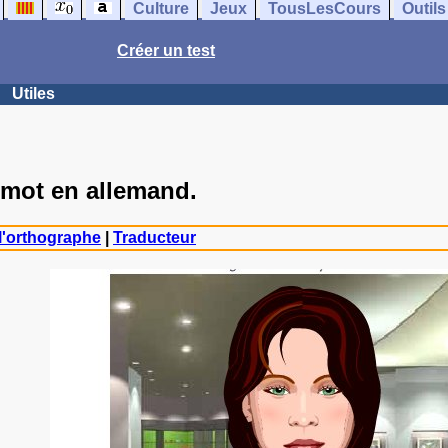
Culture
Jeux
TousLesCours
Outils
Créer un test
Utiles
 mot en allemand.
 l'orthographe
|
Traducteur