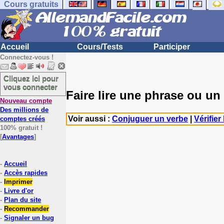
Cours gratuits
Accueil
Cours/Tests
Participer
Connectez-vous !
Cliquez ici pour
vous connecter
Faire lire une phrase ou un
Nouveau compte
Des millions de
Voir aussi :
Conjuguer un verbe
|
Vérifier
comptes créés
100% gratuit !
[
Avantages
]
-
Accueil
-
Accès rapides
-
Imprimer
-
Livre d'or
-
Plan du site
-
Recommander
-
Signaler un bug