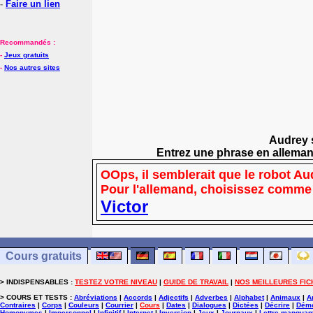
-
Faire un lien
Recommandés :
-
Jeux gratuits
-
Nos autres sites
Audrey s
Entrez une phrase en alleman
OOps, il semblerait que le robot 
Pour l'allemand, choisissez comm
Victor
Cours gratuits
> INDISPENSABLES :
TESTEZ VOTRE NIVEAU
|
GUIDE DE TRAVAIL
|
NOS MEILLEURES FIC
> COURS ET TESTS :
Abréviations
|
Accords
|
Adjectifs
|
Adverbes
|
Alphabet
|
Animaux
|
A
Contraires
|
Corps
|
Couleurs
|
Courrier
|
Cours
|
Dates
|
Dialogues
|
Dictées
|
Décrire
|
Démo
Homonymes
|
Impersonnel
|
Infinitif
|
Internet
|
Inversion
|
Jeux
|
Journaux
|
Lettre manquan