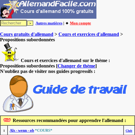
Autres matières
| 🔸
Mon compte
Cours gratuits d'allemand
>
Cours et exercices d'allemand
>
Propositions subordonnées
Cours et exercices d'allemand sur le thème :
Propositions subordonnées
[
Changer de thème
]
N'oubliez pas de visiter nos guides progressifs :
Ressources recommandées pour apprendre l'allemand :
Als - wenn - ob
*COURS*
1
Club