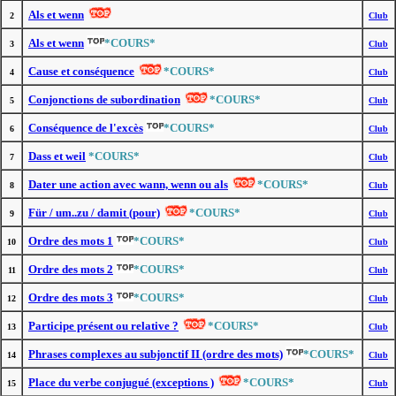
Als et wenn
2
Club
Als et wenn
*COURS*
3
Club
Cause et conséquence
*COURS*
4
Club
Conjonctions de subordination
*COURS*
5
Club
Conséquence de l'excès
*COURS*
6
Club
Dass et weil
*COURS*
7
Club
Dater une action avec wann, wenn ou als
*COURS*
8
Club
Für / um..zu / damit (pour)
*COURS*
9
Club
Ordre des mots 1
*COURS*
10
Club
Ordre des mots 2
*COURS*
11
Club
Ordre des mots 3
*COURS*
12
Club
Participe présent ou relative ?
*COURS*
13
Club
Phrases complexes au subjonctif II (ordre des mots)
*COURS*
14
Club
Place du verbe conjugué (exceptions )
*COURS*
15
Club