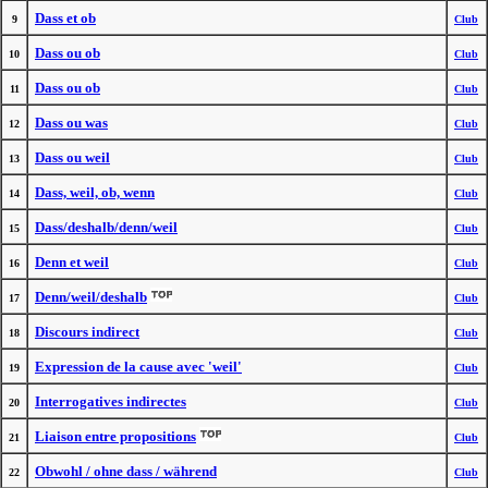
Dass et ob
9
Club
Dass ou ob
10
Club
Dass ou ob
11
Club
Dass ou was
12
Club
Dass ou weil
13
Club
Dass, weil, ob, wenn
14
Club
Dass/deshalb/denn/weil
15
Club
Denn et weil
16
Club
Denn/weil/deshalb
17
Club
Discours indirect
18
Club
Expression de la cause avec 'weil'
19
Club
Interrogatives indirectes
20
Club
Liaison entre propositions
21
Club
Obwohl / ohne dass / während
22
Club