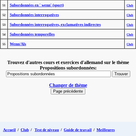
Subordonnées en ' wenn' (sport)
51
Club
Subordonnées interrogatives
52
Club
Subordonnées interrogatives, exclamatives indirectes
53
Club
Subordonnées temporelles
54
Club
Wenn/Als
55
Club
Trouvez d'autres cours et exercices d'allemand sur le thème
Propositions subordonnées:
Changer de thème
Accueil
/
Club
/
Test de niveau
/
Guide de travail
/
Meilleures