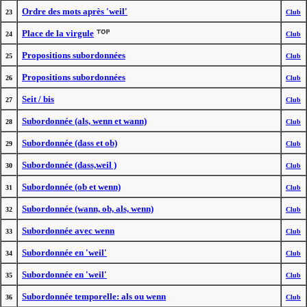
Ordre des mots après 'weil'
23
Club
Place de la virgule
24
Club
Propositions subordonnées
25
Club
Propositions subordonnées
26
Club
Seit / bis
27
Club
Subordonnée (als, wenn et wann)
28
Club
Subordonnée (dass et ob)
29
Club
Subordonnée (dass,weil )
30
Club
Subordonnée (ob et wenn)
31
Club
Subordonnée (wann, ob, als, wenn)
32
Club
Subordonnée avec wenn
33
Club
Subordonnée en 'weil'
34
Club
Subordonnée en 'weil'
35
Club
Subordonnée temporelle: als ou wenn
36
Club