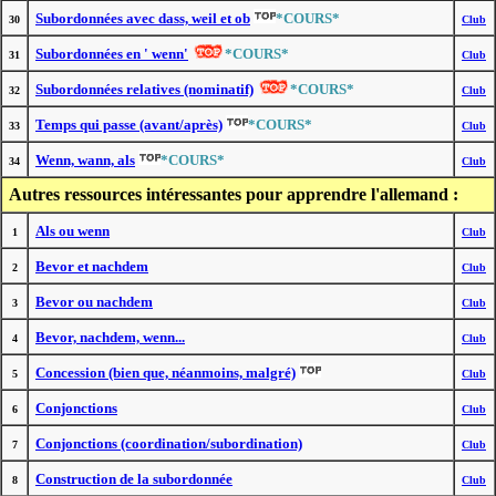
Subordonnées avec dass, weil et ob
*COURS*
30
Club
Subordonnées en ' wenn'
*COURS*
31
Club
Subordonnées relatives (nominatif)
*COURS*
32
Club
Temps qui passe (avant/après)
*COURS*
33
Club
Wenn, wann, als
*COURS*
34
Club
Autres ressources intéressantes pour apprendre l'allemand :
Als ou wenn
1
Club
Bevor et nachdem
2
Club
Bevor ou nachdem
3
Club
Bevor, nachdem, wenn...
4
Club
Concession (bien que, néanmoins, malgré)
5
Club
Conjonctions
6
Club
Conjonctions (coordination/subordination)
7
Club
Construction de la subordonnée
8
Club