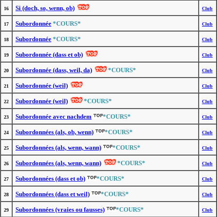
Si (doch, so, wenn, ob)
16
Club
Subordonnée
*COURS*
17
Club
Subordonnée
*COURS*
18
Club
Subordonnée (dass et ob)
19
Club
Subordonnée (dass, weil, da)
*COURS*
20
Club
Subordonnée (weil)
21
Club
Subordonnée (weil)
*COURS*
22
Club
Subordonnée avec nachdem
*COURS*
23
Club
Subordonnées (als, ob, wenn)
*COURS*
24
Club
Subordonnées (als, wenn, wann)
*COURS*
25
Club
Subordonnées (als, wenn, wann)
*COURS*
26
Club
Subordonnées (dass et ob)
*COURS*
27
Club
Subordonnées (dass et weil)
*COURS*
28
Club
Subordonnées (vraies ou fausses)
*COURS*
29
Club