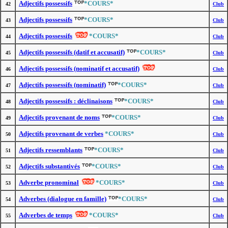
Adjectifs possessifs
*COURS*
42
Club
Adjectifs possessifs
*COURS*
43
Club
Adjectifs possessifs
*COURS*
44
Club
Adjectifs possessifs (datif et accusatif)
*COURS*
45
Club
Adjectifs possessifs (nominatif et accusatif)
46
Club
Adjectifs possessifs (nominatif)
*COURS*
47
Club
Adjectifs possessifs : déclinaisons
*COURS*
48
Club
Adjectifs provenant de noms
*COURS*
49
Club
Adjectifs provenant de verbes
*COURS*
50
Club
Adjectifs ressemblants
*COURS*
51
Club
Adjectifs substantivés
*COURS*
52
Club
Adverbe pronominal
*COURS*
53
Club
Adverbes (dialogue en famille)
*COURS*
54
Club
Adverbes de temps
*COURS*
55
Club