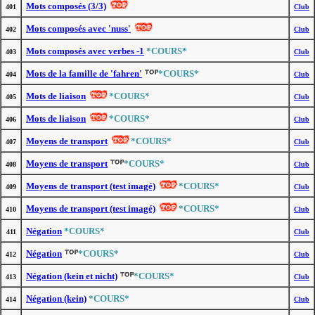
Mots composés (3/3)
401
Club
Mots composés avec 'nuss'
402
Club
Mots composés avec verbes -1
*COURS*
403
Club
Mots de la famille de 'fahren'
*COURS*
404
Club
Mots de liaison
*COURS*
405
Club
Mots de liaison
*COURS*
406
Club
Moyens de transport
*COURS*
407
Club
Moyens de transport
*COURS*
408
Club
Moyens de transport (test imagé)
*COURS*
409
Club
Moyens de transport (test imagé)
*COURS*
410
Club
Négation
*COURS*
411
Club
Négation
*COURS*
412
Club
Négation (kein et nicht)
*COURS*
413
Club
Négation (kein)
*COURS*
414
Club