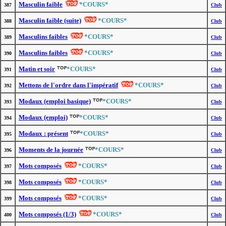
Masculin faible
*COURS*
387
Club
Masculin faible (suite)
*COURS*
388
Club
Masculins faibles
*COURS*
389
Club
Masculins faibles
*COURS*
390
Club
Matin et soir
*COURS*
391
Club
Mettons de l'ordre dans l'impératif
*COURS*
392
Club
Modaux (emploi basique)
*COURS*
393
Club
Modaux (emploi)
*COURS*
394
Club
Modaux : présent
*COURS*
395
Club
Moments de la journée
*COURS*
396
Club
Mots composés
*COURS*
397
Club
Mots composés
*COURS*
398
Club
Mots composés
*COURS*
399
Club
Mots composés (1/3)
*COURS*
400
Club