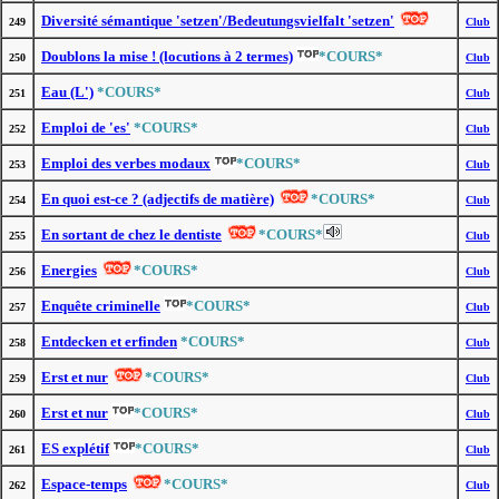
Diversité sémantique 'setzen'/Bedeutungsvielfalt 'setzen'
249
Club
Doublons la mise ! (locutions à 2 termes)
*COURS*
250
Club
Eau (L')
*COURS*
251
Club
Emploi de 'es'
*COURS*
252
Club
Emploi des verbes modaux
*COURS*
253
Club
En quoi est-ce ? (adjectifs de matière)
*COURS*
254
Club
En sortant de chez le dentiste
*COURS*
255
Club
Energies
*COURS*
256
Club
Enquête criminelle
*COURS*
257
Club
Entdecken et erfinden
*COURS*
258
Club
Erst et nur
*COURS*
259
Club
Erst et nur
*COURS*
260
Club
ES explétif
*COURS*
261
Club
Espace-temps
*COURS*
262
Club