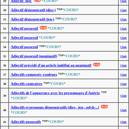
Adjectif 'neu'
*COURS*
29
Club
Adjectif démonstratif (dies-)
*COURS*
30
Club
Adjectif démonstratif (jen-)
*COURS*
31
Club
Adjectif possessif
*COURS*
32
Club
Adjectif possessif
*COURS*
33
Club
Adjectif possessif
*COURS*
34
Club
Adjectif possessif (nominatif)
*COURS*
35
Club
Adjectif précédé d'un article indéfini au nominatif
36
Club
Adjectifs composés -couleurs
*COURS*
37
Club
Adjectifs contraires
*COURS*
38
Club
Adjectifs de l'apparence avec les personnages d'Astérix
39
Club
*COURS*
Adjectifs et pronoms démonstratifs (dies-, jen-, solch-...)
40
Club
*COURS*
Adjectifs possessifs
*COURS*
41
Club