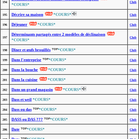
194
Club
*COURS*
Décrire sa maison
*COURS*
195
Club
Déjeuner
*COURS*
196
Club
Déterminants partagés entre 2 modèles de déclinaison
197
Club
*COURS*
Dîner et œufs brouillés
*COURS*
198
Club
Dans l'entreprise
*COURS*
199
Club
Dans la bouche
*COURS*
200
Club
Dans la cuisine
*COURS*
201
Club
Dans un grand magasin
*COURS*
202
Club
Dass et weil
*COURS*
203
Club
Dass ou das
*COURS*
204
Club
DASS ou DAS ???
*COURS*
205
Club
Date
*COURS*
206
Club