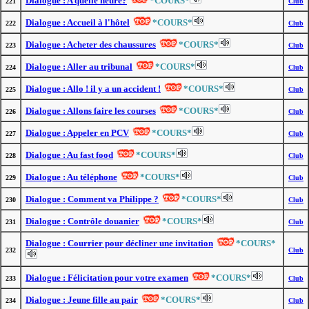
Dialogue : A quelle heure?
*COURS*
221
Club
Dialogue : Accueil à l'hôtel
*COURS*
222
Club
Dialogue : Acheter des chaussures
*COURS*
223
Club
Dialogue : Aller au tribunal
*COURS*
224
Club
Dialogue : Allo ! il y a un accident !
*COURS*
225
Club
Dialogue : Allons faire les courses
*COURS*
226
Club
Dialogue : Appeler en PCV
*COURS*
227
Club
Dialogue : Au fast food
*COURS*
228
Club
Dialogue : Au téléphone
*COURS*
229
Club
Dialogue : Comment va Philippe ?
*COURS*
230
Club
Dialogue : Contrôle douanier
*COURS*
231
Club
Dialogue : Courrier pour décliner une invitation
*COURS*
232
Club
Dialogue : Félicitation pour votre examen
*COURS*
233
Club
Dialogue : Jeune fille au pair
*COURS*
234
Club