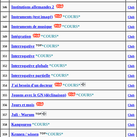
Institutions allemandes 2
346
Club
Instruments (test imagé)
*COURS*
347
Club
Instruments de musique
*COURS*
348
Club
Intégration
*COURS*
349
Club
Interrogative
*COURS*
350
Club
Interrogative
*COURS*
351
Club
Interrogative globale
*COURS*
352
Club
Interrogative partielle
*COURS*
353
Club
J'ai besoin d'un docteur
*COURS*
354
Club
Jouons avec le GN (déclinaison)
*COURS*
355
Club
Jours et mois
356
Club
Juli - Warum
357
Club
Kangourou
*COURS*
358
Club
Kennen / wissen
*COURS*
359
Club