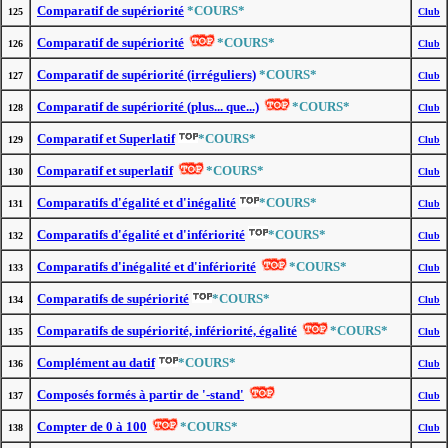
Comparatif de supériorité
*COURS*
125
Club
Comparatif de supériorité
*COURS*
126
Club
Comparatif de supériorité (irréguliers)
*COURS*
127
Club
Comparatif de supériorité (plus... que...)
*COURS*
128
Club
Comparatif et Superlatif
*COURS*
129
Club
Comparatif et superlatif
*COURS*
130
Club
Comparatifs d'égalité et d'inégalité
*COURS*
131
Club
Comparatifs d'égalité et d'infériorité
*COURS*
132
Club
Comparatifs d'inégalité et d'infériorité
*COURS*
133
Club
Comparatifs de supériorité
*COURS*
134
Club
Comparatifs de supériorité, infériorité, égalité
*COURS*
135
Club
Complément au datif
*COURS*
136
Club
Composés formés à partir de '-stand'
137
Club
Compter de 0 à 100
*COURS*
138
Club