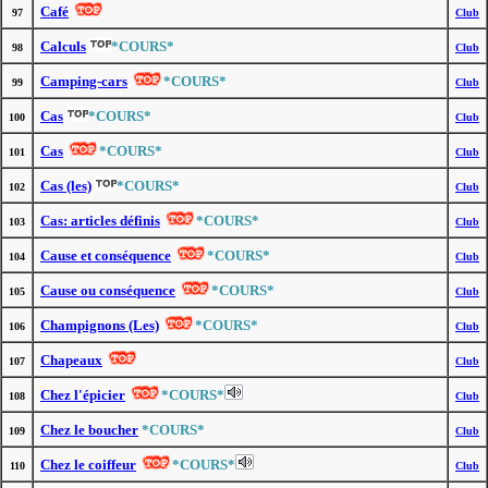
Café
97
Club
Calculs
*COURS*
98
Club
Camping-cars
*COURS*
99
Club
Cas
*COURS*
100
Club
Cas
*COURS*
101
Club
Cas (les)
*COURS*
102
Club
Cas: articles définis
*COURS*
103
Club
Cause et conséquence
*COURS*
104
Club
Cause ou conséquence
*COURS*
105
Club
Champignons (Les)
*COURS*
106
Club
Chapeaux
107
Club
Chez l'épicier
*COURS*
108
Club
Chez le boucher
*COURS*
109
Club
Chez le coiffeur
*COURS*
110
Club