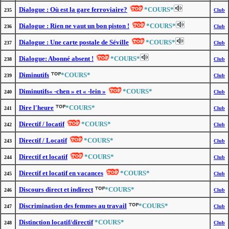
Dialogue : Où est la gare ferroviaire?
*COURS*
235
Club
Dialogue : Rien ne vaut un bon piston !
*COURS*
236
Club
Dialogue : Une carte postale de Séville
*COURS*
237
Club
Dialogue: Abonné absent !
*COURS*
238
Club
Diminutifs
*COURS*
239
Club
Diminutifs« -chen » et « -lein »
*COURS*
240
Club
Dire l'heure
*COURS*
241
Club
Directif / locatif
*COURS*
242
Club
Directif / Locatif
*COURS*
243
Club
Directif et locatif
*COURS*
244
Club
Directif et locatif en vacances
*COURS*
245
Club
Discours direct et indirect
*COURS*
246
Club
Discrimination des femmes au travail
*COURS*
247
Club
Distinction locatif/directif
*COURS*
248
Club