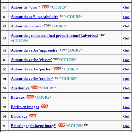
Autour de "quer"
*COURS*
84
Club
Autour du café - vocabulaire
*COURS*
85
Club
Autour du chocolat
*COURS*
86
Club
Autour du groupe nominal prépositionnel (adverbes)
87
Club
*COURS*
Autour du verbe 'apprendre'
*COURS*
88
Club
Autour du verbe 'glisser'
*COURS*
89
Club
Autour du verbe 'parler'
*COURS*
90
Club
Autour du verbe 'tomber'
*COURS*
91
Club
Auxiliaires
*COURS*
92
Club
Bateaux
*COURS*
93
Club
Berlin en images
94
Club
Bricolage
95
Club
Bricolage (dialogue imagé)
*COURS*
96
Club