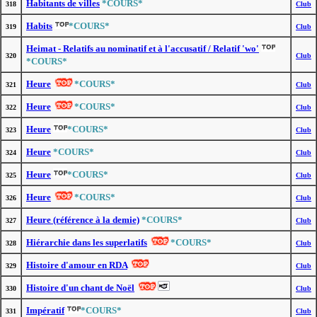
Habitants de villes
*COURS*
318
Club
Habits
*COURS*
319
Club
Heimat - Relatifs au nominatif et à l'accusatif / Relatif 'wo'
320
Club
*COURS*
Heure
*COURS*
321
Club
Heure
*COURS*
322
Club
Heure
*COURS*
323
Club
Heure
*COURS*
324
Club
Heure
*COURS*
325
Club
Heure
*COURS*
326
Club
Heure (référence à la demie)
*COURS*
327
Club
Hiérarchie dans les superlatifs
*COURS*
328
Club
Histoire d'amour en RDA
329
Club
Histoire d'un chant de Noël
330
Club
Impératif
*COURS*
331
Club