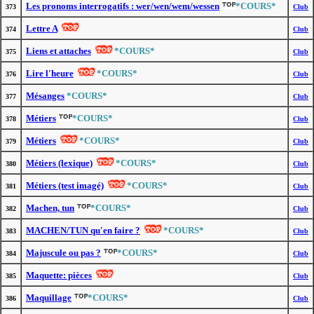
Les pronoms interrogatifs : wer/wen/wem/wessen
*COURS*
373
Club
Lettre A
374
Club
Liens et attaches
*COURS*
375
Club
Lire l'heure
*COURS*
376
Club
Mésanges
*COURS*
377
Club
Métiers
*COURS*
378
Club
Métiers
*COURS*
379
Club
Métiers (lexique)
*COURS*
380
Club
Métiers (test imagé)
*COURS*
381
Club
Machen, tun
*COURS*
382
Club
MACHEN/TUN qu'en faire ?
*COURS*
383
Club
Majuscule ou pas ?
*COURS*
384
Club
Maquette: pièces
385
Club
Maquillage
*COURS*
386
Club