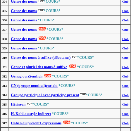
Genre des noms
*COURS*
304
Club
Genre des noms
*COURS*
305
Club
Genre des noms
*COURS*
306
Club
Genre des noms
*COURS*
307
Club
Genre des noms
*COURS*
308
Club
Genre des noms
*COURS*
309
Club
Genre des noms à suffixe (débutants)
*COURS*
310
Club
Genre et pluriel des noms à suffixe
*COURS*
311
Club
Genug ou Ziemlich
*COURS*
312
Club
GN (groupe nominal)enrichi
*COURS*
313
Club
Groupe participial avec participe présent
*COURS*
314
Club
Hérisson
*COURS*
315
Club
H. Kohl au style indirect
*COURS*
316
Club
Haben au présent+ expressions
*COURS*
317
Club