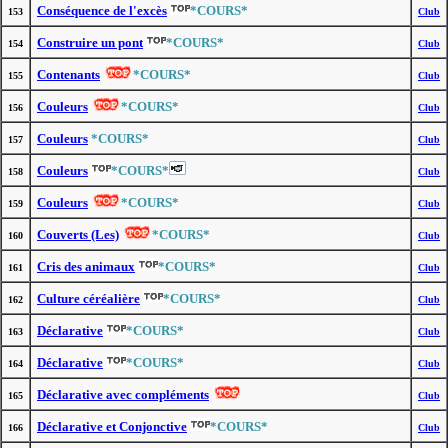
Conséquence de l'excès
*COURS*
153
Club
Construire un pont
*COURS*
154
Club
Contenants
*COURS*
155
Club
Couleurs
*COURS*
156
Club
Couleurs
*COURS*
157
Club
Couleurs
*COURS*
158
Club
Couleurs
*COURS*
159
Club
Couverts (Les)
*COURS*
160
Club
Cris des animaux
*COURS*
161
Club
Culture céréalière
*COURS*
162
Club
Déclarative
*COURS*
163
Club
Déclarative
*COURS*
164
Club
Déclarative avec compléments
165
Club
Déclarative et Conjonctive
*COURS*
166
Club