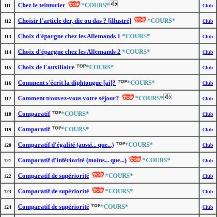
Chez le teinturier
*COURS*
111
Club
Choisir l'article der, die ou das ? [illustré]
*COURS*
112
Club
Choix d'épargne chez les Allemands 1
*COURS*
113
Club
Choix d'épargne chez les Allemands 2
*COURS*
114
Club
Choix de l'auxiliaire
*COURS*
115
Club
Comment s'écrit la diphtongue [ai]?
*COURS*
116
Club
Comment trouvez-vous votre séjour?
*COURS*
117
Club
Comparatif
*COURS*
118
Club
Comparatif
*COURS*
119
Club
Comparatif d'égalité (aussi... que...)
*COURS*
120
Club
Comparatif d'infériorité (moins... que...)
*COURS*
121
Club
Comparatif de supériorité
*COURS*
122
Club
Comparatif de supériorité
*COURS*
123
Club
Comparatif de supériorité
*COURS*
124
Club