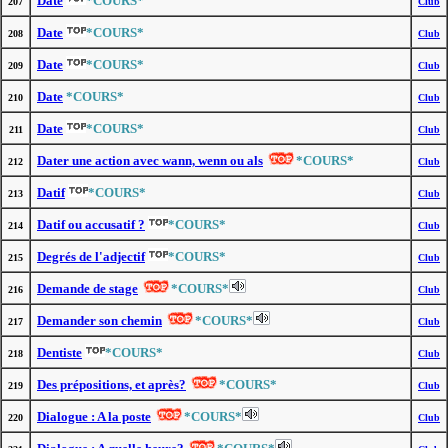
Date
*COURS*
207
Club
Date
*COURS*
208
Club
Date
*COURS*
209
Club
Date
*COURS*
210
Club
Date
*COURS*
211
Club
Dater une action avec wann, wenn ou als
*COURS*
212
Club
Datif
*COURS*
213
Club
Datif ou accusatif ?
*COURS*
214
Club
Degrés de l'adjectif
*COURS*
215
Club
Demande de stage
*COURS*
216
Club
Demander son chemin
*COURS*
217
Club
Dentiste
*COURS*
218
Club
Des prépositions, et après?
*COURS*
219
Club
Dialogue : A la poste
*COURS*
220
Club