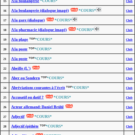
A la boulangerie
*COURS*
15
Club
A la boulangerie (dialogue imagé)
*COURS*
16
Club
A la gare (dialogue)
*COURS*
17
Club
A la pharmacie (dialogue imagé)
*COURS*
18
Club
A la plage
*COURS*
19
Club
A la poste
*COURS*
20
Club
A la poste
*COURS*
21
Club
Abeille (L')
22
Club
Aber ou Sondern
*COURS*
23
Club
Abréviations courantes à l'écrit
*COURS*
24
Club
Accusatif ou datif ?
*COURS*
25
Club
Acteur allemand: Daniel Brühl
26
Club
Adjectif
*COURS*
27
Club
Adjectif épithète
*COURS*
28
Club