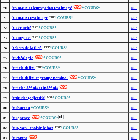
Animaux et leurs petits: test imagé
*COURS*
70
Club
Animaux: test imagé
*COURS*
71
Club
Antériorité
*COURS*
72
Club
Antonymes
*COURS*
73
Club
Arbres de la forêt
*COURS*
74
Club
Archéologie
*COURS*
75
Club
Article défini
*COURS*
76
Club
Article défini et groupe nominal
*COURS*
77
Club
Articles définis et indéfinis
78
Club
Attitudes (adjectifs)
*COURS*
79
Club
Au bureau
*COURS*
80
Club
Au garage
*COURS*
81
Club
Aus, von - choisir le bon
*COURS*
82
Club
Automne
83
Club