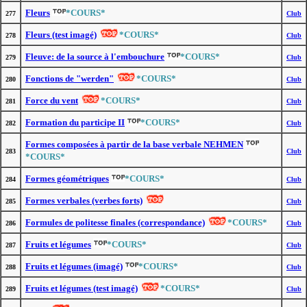
Fleurs
*COURS*
277
Club
Fleurs (test imagé)
*COURS*
278
Club
Fleuve: de la source à l'embouchure
*COURS*
279
Club
Fonctions de "werden"
*COURS*
280
Club
Force du vent
*COURS*
281
Club
Formation du participe II
*COURS*
282
Club
Formes composées à partir de la base verbale NEHMEN
283
Club
*COURS*
Formes géométriques
*COURS*
284
Club
Formes verbales (verbes forts)
285
Club
Formules de politesse finales (correspondance)
*COURS*
286
Club
Fruits et légumes
*COURS*
287
Club
Fruits et légumes (imagé)
*COURS*
288
Club
Fruits et légumes (test imagé)
*COURS*
289
Club