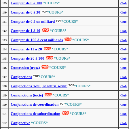
Compter de 0 à 100
*COURS*
139
Club
Compter de 0 à 30
*COURS*
140
Club
Compter de 0 à un milliard
*COURS*
141
Club
Compter de 1 à 10
*COURS*
142
Club
Compter de 100 à cent milliards
*COURS*
143
Club
Compter de 11 à 20
*COURS*
144
Club
Compter de 20 à 100
*COURS*
145
Club
Concession (trotz)
*COURS*
146
Club
Conjonctions
*COURS*
147
Club
Conjonctions 'weil , sondern, wenn'
*COURS*
148
Club
Conjonctions (texte)
*COURS*
149
Club
Conjonctions de coordination
*COURS*
150
Club
Conjonctions de subordination
*COURS*
151
Club
Conjonctive
*COURS*
152
Club