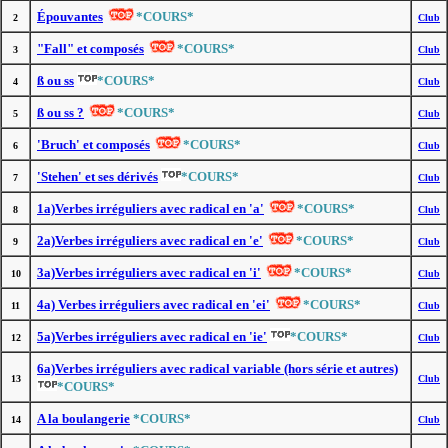
Épouvantes
*COURS*
2
Club
"Fall" et composés
*COURS*
3
Club
ß ou ss
*COURS*
4
Club
ß ou ss ?
*COURS*
5
Club
'Bruch' et composés
*COURS*
6
Club
'Stehen' et ses dérivés
*COURS*
7
Club
1a)Verbes irréguliers avec radical en 'a'
*COURS*
8
Club
2a)Verbes irréguliers avec radical en 'e'
*COURS*
9
Club
3a)Verbes irréguliers avec radical en 'i'
*COURS*
10
Club
4a) Verbes irréguliers avec radical en 'ei'
*COURS*
11
Club
5a)Verbes irréguliers avec radical en 'ie'
*COURS*
12
Club
6a)Verbes irréguliers avec radical variable (hors série et autres)
13
Club
*COURS*
A la boulangerie
*COURS*
14
Club