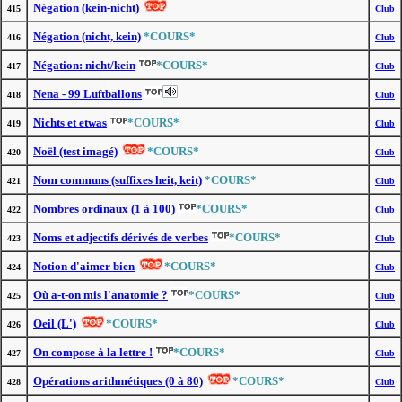
Négation (kein-nicht)
415
Club
Négation (nicht, kein)
*COURS*
416
Club
Négation: nicht/kein
*COURS*
417
Club
Nena - 99 Luftballons
418
Club
Nichts et etwas
*COURS*
419
Club
Noël (test imagé)
*COURS*
420
Club
Nom communs (suffixes heit, keit)
*COURS*
421
Club
Nombres ordinaux (1 à 100)
*COURS*
422
Club
Noms et adjectifs dérivés de verbes
*COURS*
423
Club
Notion d'aimer bien
*COURS*
424
Club
Où a-t-on mis l'anatomie ?
*COURS*
425
Club
Oeil (L')
*COURS*
426
Club
On compose à la lettre !
*COURS*
427
Club
Opérations arithmétiques (0 à 80)
*COURS*
428
Club