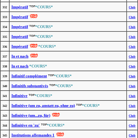
Impératif
*COURS*
332
Club
Impératif
333
Club
Impératif
*COURS*
334
Club
Impératif
*COURS*
335
Club
Impératif
*COURS*
336
Club
In et nach
337
Club
In et nach
*COURS*
338
Club
Infinitif complément
*COURS*
339
Club
Infinitifs substantivés
*COURS*
340
Club
Infinitive
*COURS*
341
Club
Infinitive (um zu, anstatt zu, ohne zu)
*COURS*
342
Club
Infinitive (um...zu, für)
343
Club
Infinitive en 'zu'
*COURS*
344
Club
Institutions allemandes 1
345
Club