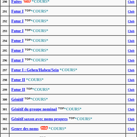
Fuites
*COURS*
290
Club
Futur I
*COURS*
291
Club
Futur I
*COURS*
292
Club
Futur I
*COURS*
293
Club
Futur I
*COURS*
294
Club
Futur I
*COURS*
295
Club
Futur I
*COURS*
296
Club
Futur I : Gehen/Haben/Sein
*COURS*
297
Club
Futur II
*COURS*
298
Club
Futur II
*COURS*
299
Club
Génitif
*COURS*
300
Club
Génitif du groupe nominal
*COURS*
301
Club
Génitif saxon avec noms propres
*COURS*
302
Club
Genre des noms
*COURS*
303
Club