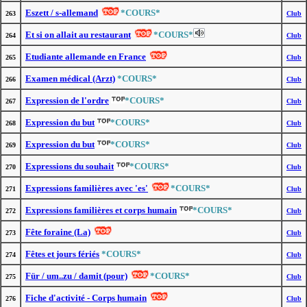
Eszett / s-allemand
*COURS*
263
Club
Et si on allait au restaurant
*COURS*
264
Club
Etudiante allemande en France
265
Club
Examen médical (Arzt)
*COURS*
266
Club
Expression de l'ordre
*COURS*
267
Club
Expression du but
*COURS*
268
Club
Expression du but
*COURS*
269
Club
Expressions du souhait
*COURS*
270
Club
Expressions familières avec 'es'
*COURS*
271
Club
Expressions familières et corps humain
*COURS*
272
Club
Fête foraine (La)
273
Club
Fêtes et jours fériés
*COURS*
274
Club
Für / um..zu / damit (pour)
*COURS*
275
Club
Fiche d'activité - Corps humain
276
Club