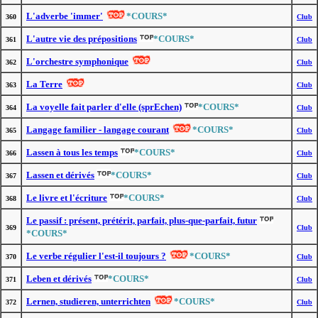
L'adverbe 'immer'
*COURS*
360
Club
L'autre vie des prépositions
*COURS*
361
Club
L'orchestre symphonique
362
Club
La Terre
363
Club
La voyelle fait parler d'elle (sprEchen)
*COURS*
364
Club
Langage familier - langage courant
*COURS*
365
Club
Lassen à tous les temps
*COURS*
366
Club
Lassen et dérivés
*COURS*
367
Club
Le livre et l'écriture
*COURS*
368
Club
Le passif : présent, prétérit, parfait, plus-que-parfait, futur
369
Club
*COURS*
Le verbe régulier l'est-il toujours ?
*COURS*
370
Club
Leben et dérivés
*COURS*
371
Club
Lernen, studieren, unterrichten
*COURS*
372
Club