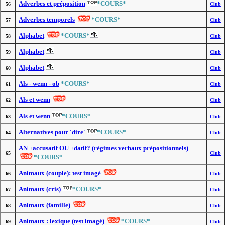
Adverbes et préposition
*COURS*
56
Club
Adverbes temporels
*COURS*
57
Club
Alphabet
*COURS*
58
Club
Alphabet
59
Club
Alphabet
60
Club
Als - wenn - ob
*COURS*
61
Club
Als et wenn
62
Club
Als et wenn
*COURS*
63
Club
Alternatives pour 'dire'
*COURS*
64
Club
AN +accusatif OU +datif? (régimes verbaux prépositionnels)
65
Club
*COURS*
Animaux (couple): test imagé
66
Club
Animaux (cris)
*COURS*
67
Club
Animaux (famille)
68
Club
Animaux : lexique (test imagé)
*COURS*
69
Club