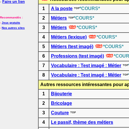
-
Faire un lien
1
A la poste
*COURS*
2
Métiers
*COURS*
Recommandés :
-
Jeux gratuits
3
Métiers
*COURS*
-
Nos autres sites
4
Métiers (lexique)
*COURS*
5
Métiers (test imagé)
*COURS*
6
Professions (test imagé)
*COUR
7
Vocabulaire : Test imagé : Métier
8
Vocabulaire : Test imagé : Métier
Autres ressources intéressantes pour ap
1
Bijouterie
2
Bricolage
3
Couture
4
Le passif, thème des métiers