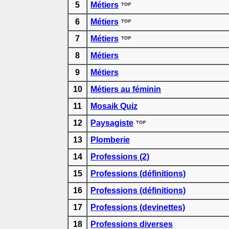
5
Métiers
6
Métiers
7
Métiers
8
Métiers
9
Métiers
10
Métiers au féminin
11
Mosaik Quiz
12
Paysagiste
13
Plomberie
14
Professions (2)
15
Professions (définitions)
16
Professions (définitions)
17
Professions (devinettes)
18
Professions diverses