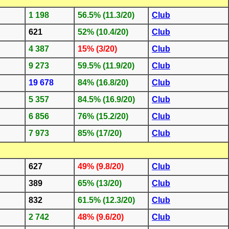
1 198
56.5% (11.3/20)
Club
621
52% (10.4/20)
Club
4 387
15% (3/20)
Club
9 273
59.5% (11.9/20)
Club
19 678
84% (16.8/20)
Club
5 357
84.5% (16.9/20)
Club
6 856
76% (15.2/20)
Club
7 973
85% (17/20)
Club
627
49% (9.8/20)
Club
389
65% (13/20)
Club
832
61.5% (12.3/20)
Club
2 742
48% (9.6/20)
Club