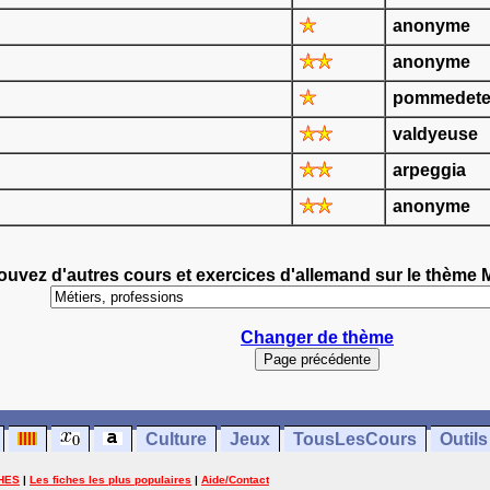
anonyme
anonyme
pommedete
valdyeuse
arpeggia
anonyme
ouvez d'autres cours et exercices d'allemand sur le thème M
Changer de thème
Culture
Jeux
TousLesCours
Outils
HES
|
Les fiches les plus populaires
|
Aide/Contact