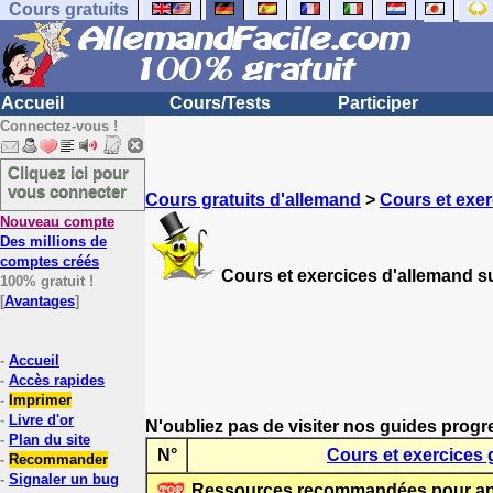
Cours gratuits
Accueil
Cours/Tests
Participer
Connectez-vous !
Cliquez ici pour
vous connecter
Cours gratuits d'allemand
>
Cours et exer
Nouveau compte
Des millions de
comptes créés
Cours et exercices d'allemand su
100% gratuit !
[
Avantages
]
-
Accueil
-
Accès rapides
-
Imprimer
-
Livre d'or
N'oubliez pas de visiter nos guides progr
-
Plan du site
N°
Cours et exercices 
-
Recommander
-
Signaler un bug
Ressources recommandées pour app