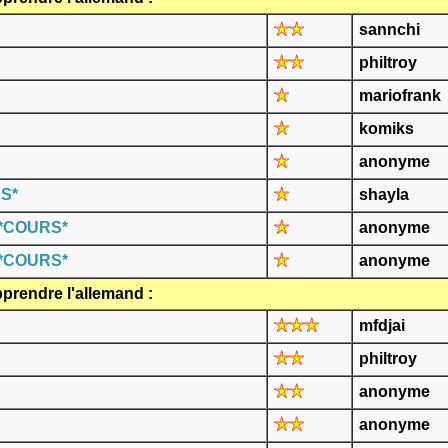
sannchi
philtroy
mariofrank
komiks
anonyme
S*
shayla
*COURS*
anonyme
*COURS*
anonyme
prendre l'allemand :
mfdjai
philtroy
anonyme
anonyme