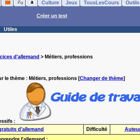
Culture
Jeux
TousLesCours
Outils
Créer un test
Utiles
cices d'allemand
> Métiers, professions
r le thème :
Métiers, professions
[
Changer de thème
]
essifs :
gratuits d'allemand
Difficulté
Auteu
rendre l'allemand :