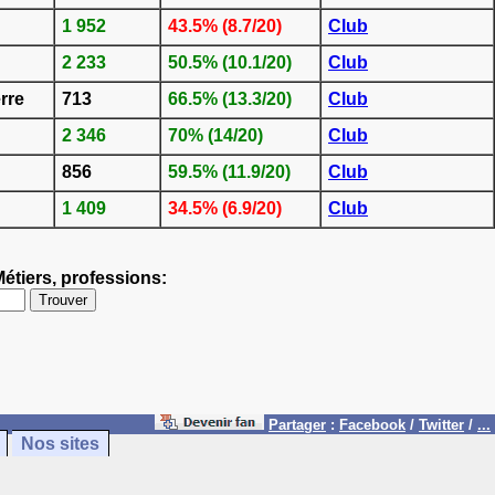
1 952
43.5% (8.7/20)
Club
2 233
50.5% (10.1/20)
Club
rre
713
66.5% (13.3/20)
Club
2 346
70% (14/20)
Club
856
59.5% (11.9/20)
Club
1 409
34.5% (6.9/20)
Club
étiers, professions:
Partager
:
Facebook
/
Twitter
/
...
Nos sites