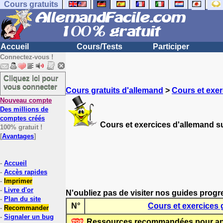
Cours gratuits
Accueil
Cours/Tests
Participer
Connectez-vous !
Cliquez ici pour
vous connecter
Cours gratuits d'allemand
>
Cours et exer
Nouveau compte
Des millions de
comptes créés
Cours et exercices d'allemand su
100% gratuit !
[
Avantages
]
-
Accueil
-
Accès rapides
-
Imprimer
-
Livre d'or
N'oubliez pas de visiter nos guides progr
-
Plan du site
N°
Cours et exercices 
-
Recommander
-
Signaler un bug
Ressources recommandées pour app