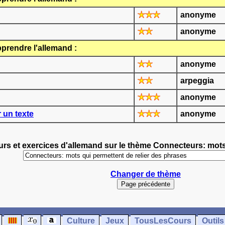
anonyme
anonyme
prendre l'allemand :
anonyme
arpeggia
anonyme
 un texte
anonyme
urs et exercices d'allemand sur le thème Connecteurs: mots 
Changer de thème
Culture
Jeux
TousLesCours
Outils