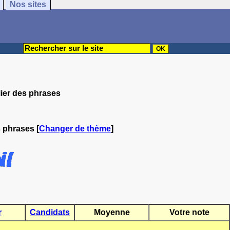
Nos sites
lier des phrases
s phrases
[
Changer de thème
]
r
Candidats
Moyenne
Votre note