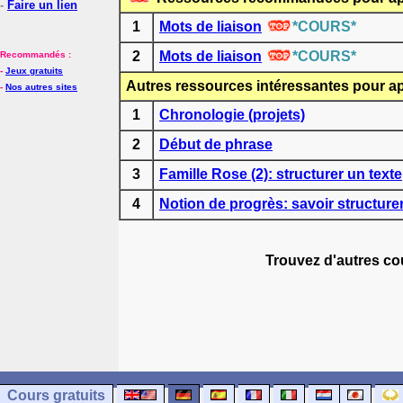
-
Faire un lien
1
Mots de liaison
*COURS*
2
Mots de liaison
*COURS*
Recommandés :
-
Jeux gratuits
Autres ressources intéressantes pour ap
-
Nos autres sites
1
Chronologie (projets)
2
Début de phrase
3
Famille Rose (2): structurer un texte
4
Notion de progrès: savoir structurer
Trouvez d'autres co
Cours gratuits