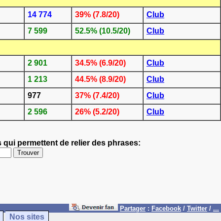
14 774
39% (7.8/20)
Club
7 599
52.5% (10.5/20)
Club
2 901
34.5% (6.9/20)
Club
1 213
44.5% (8.9/20)
Club
977
37% (7.4/20)
Club
2 596
26% (5.2/20)
Club
qui permettent de relier des phrases:
Partager
:
Facebook
/
Twitter
/
...
Nos sites