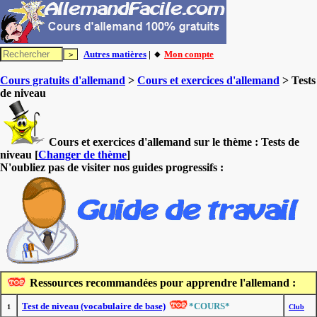
Autres matières
| 🔸
Mon compte
Cours gratuits d'allemand
>
Cours et exercices d'allemand
> Tests
de niveau
Cours et exercices d'allemand sur le thème :
Tests de
niveau
[
Changer de thème
]
N'oubliez pas de visiter nos guides progressifs :
Ressources recommandées pour apprendre l'allemand :
Test de niveau (vocabulaire de base)
*COURS*
1
Club