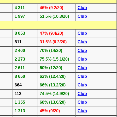
4 311
46% (9.2/20)
Club
1 997
51.5% (10.3/20)
Club
8 053
47% (9.4/20)
Club
811
31.5% (6.3/20)
Club
2 400
70% (14/20)
Club
2 273
75.5% (15.1/20)
Club
2 611
60% (12/20)
Club
8 650
62% (12.4/20)
Club
664
66% (13.2/20)
Club
113
74.5% (14.9/20)
Club
1 355
68% (13.6/20)
Club
1 313
45% (9/20)
Club