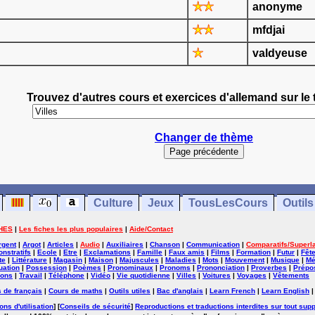
anonyme
mfdjai
valdyeuse
Trouvez d'autres cours et exercices d'allemand sur le 
Changer de thème
Culture
Jeux
TousLesCours
Outils
HES
|
Les fiches les plus populaires
|
Aide/Contact
rgent
|
Argot
|
Articles
|
Audio
|
Auxiliaires
|
Chanson
|
Communication
|
Comparatifs/Superla
nstratifs
|
Ecole
|
Etre
|
Exclamations
|
Famille
|
Faux amis
|
Films
|
Formation
|
Futur
|
Fêt
te
|
Littérature
|
Magasin
|
Maison
|
Majuscules
|
Maladies
|
Mots
|
Mouvement
|
Musique
|
Mé
uation
|
Possession
|
Poèmes
|
Pronominaux
|
Pronoms
|
Prononciation
|
Proverbes
|
Prépos
ions
|
Travail
|
Téléphone
|
Vidéo
|
Vie quotidienne
|
Villes
|
Voitures
|
Voyages
|
Vêtements
 de français
|
Cours de maths
|
Outils utiles
|
Bac d'anglais
|
Learn French
|
Learn English
ons d'utilisation
] [
Conseils de sécurité
]
Reproductions et traductions interdites sur tout supp