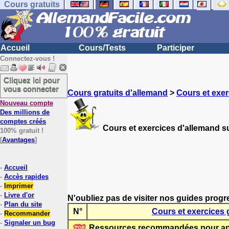
Cours gratuits
Accueil
Cours/Tests
Participer
Connectez-vous !
Cliquez ici pour
vous connecter
Cours gratuits d'allemand
>
Cours et exer
Nouveau compte
Des millions de
comptes créés
Cours et exercices d'allemand su
100% gratuit !
[
Avantages
]
-
Accueil
-
Accès rapides
-
Imprimer
-
Livre d'or
N'oubliez pas de visiter nos guides progr
-
Plan du site
N°
Cours et exercices 
-
Recommander
-
Signaler un bug
Ressources recommandées pour app