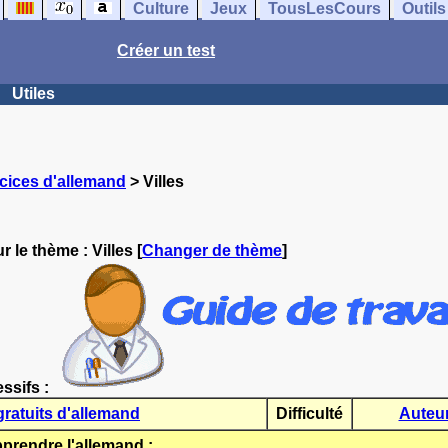
Culture
Jeux
TousLesCours
Outils
Créer un test
Utiles
cices d'allemand
> Villes
r le thème :
Villes
[
Changer de thème
]
essifs :
gratuits d'allemand
Difficulté
Auteu
rendre l'allemand :