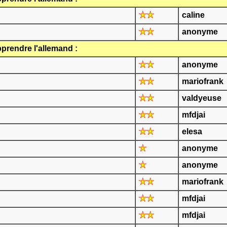
caline
anonyme
prendre l'allemand :
anonyme
mariofrank
valdyeuse
mfdjai
elesa
anonyme
anonyme
mariofrank
mfdjai
mfdjai