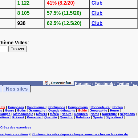
1 122
41% (8.2/20)
Club
8 105
57.5% (11.5/20)
Club
938
62.5% (12.5/20)
Club
thème Villes:
Partager
:
Facebook
/
Twitter
/
...
Nos sites
tifs
|
Composés
|
Conditionnel
|
Confusions
|
Conjonctions
|
Connecteurs
|
Contes
|
es
|
Genre
|
Goûts
|
Grammaire
|
Grands débutants
|
Guide
|
Géographie
|
Heure
|
langes
|
Méthodologie
|
Métiers
|
Météo
|
Nature
|
Nombres
|
Noms
|
Nourriture
|
Négations
|
itions
|
Présent
|
Présenter
|
Quantité
|
Question
|
Relatives
|
Sports
|
Style direct
|
|
Créez des exercices
ort (voir conditions)
|
Contenu des sites déposé chaque semaine chez un huissier de