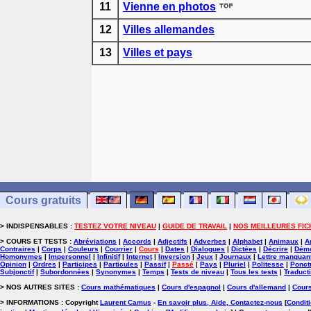
11
Vienne en photos
12
Villes allemandes
13
Villes et pays
Cours gratuits
> INDISPENSABLES :
TESTEZ VOTRE NIVEAU
|
GUIDE DE TRAVAIL
|
NOS MEILLEURES FIC
> COURS ET TESTS :
Abréviations
|
Accords
|
Adjectifs
|
Adverbes
|
Alphabet
|
Animaux
|
A
Contraires
|
Corps
|
Couleurs
|
Courrier
|
Cours
|
Dates
|
Dialogues
|
Dictées
|
Décrire
|
Démo
Homonymes
|
Impersonnel
|
Infinitif
|
Internet
|
Inversion
|
Jeux
|
Journaux
|
Lettre manquan
Opinion
|
Ordres
|
Participes
|
Particules
|
Passif
|
Passé
|
Pays
|
Pluriel
|
Politesse
|
Ponct
Subjonctif
|
Subordonnées
|
Synonymes
|
Temps
|
Tests de niveau
|
Tous les tests
|
Traduct
> NOS AUTRES SITES :
Cours mathématiques
|
Cours d'espagnol
|
Cours d'allemand
|
Cours
> INFORMATIONS : Copyright
Laurent Camus
-
En savoir plus, Aide, Contactez-nous
[
Conditi