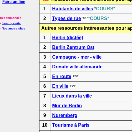
-
Faire un lien
1
Habitants de villes
*COURS*
2
Types de rue
*COURS*
Recommandés :
-
Jeux gratuits
Autres ressources intéressantes pour ap
-
Nos autres sites
1
Berlin (dictée)
2
Berlin Zentrum Ost
3
Campagne - mer - ville
4
Dresde ville allemande
5
En route
6
En ville
7
Lieux dans la ville
8
Mur de Berlin
9
Nuremberg
10
Tourisme à Paris