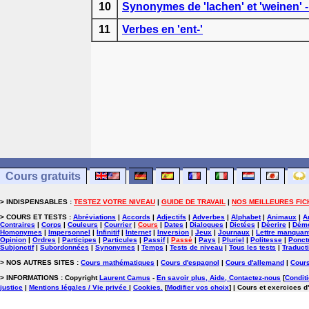
10
Synonymes de 'lachen' et 'weinen' -
11
Verbes en 'ent-'
Cours gratuits
> INDISPENSABLES :
TESTEZ VOTRE NIVEAU
|
GUIDE DE TRAVAIL
|
NOS MEILLEURES FIC
> COURS ET TESTS :
Abréviations
|
Accords
|
Adjectifs
|
Adverbes
|
Alphabet
|
Animaux
|
A
Contraires
|
Corps
|
Couleurs
|
Courrier
|
Cours
|
Dates
|
Dialogues
|
Dictées
|
Décrire
|
Démo
Homonymes
|
Impersonnel
|
Infinitif
|
Internet
|
Inversion
|
Jeux
|
Journaux
|
Lettre manquan
Opinion
|
Ordres
|
Participes
|
Particules
|
Passif
|
Passé
|
Pays
|
Pluriel
|
Politesse
|
Ponct
Subjonctif
|
Subordonnées
|
Synonymes
|
Temps
|
Tests de niveau
|
Tous les tests
|
Traduct
> NOS AUTRES SITES :
Cours mathématiques
|
Cours d'espagnol
|
Cours d'allemand
|
Cours
> INFORMATIONS : Copyright
Laurent Camus
-
En savoir plus, Aide, Contactez-nous
[
Conditi
justice
|
Mentions légales / Vie privée
|
Cookies
.
[
Modifier vos choix
]
| Cours et exercices d