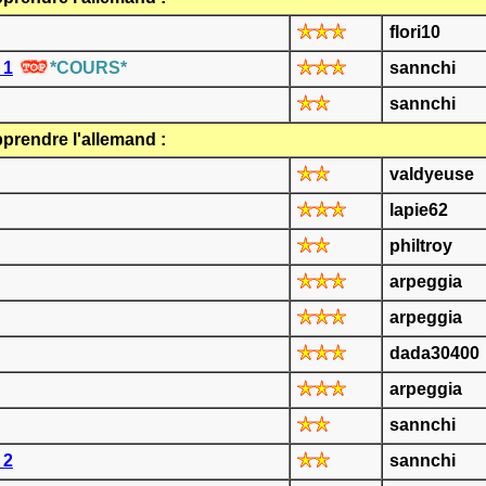
flori10
 1
*COURS*
sannchi
sannchi
prendre l'allemand :
valdyeuse
lapie62
philtroy
arpeggia
arpeggia
dada30400
arpeggia
sannchi
 2
sannchi