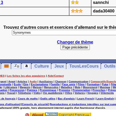
 3
sannchi
dada30400
Trouvez d'autres cours et exercices d'allemand sur le 
Changer de thème
Culture
Jeux
TousLesCours
Outils
HES
|
Les fiches les plus populaires
|
Aide/Contact
rgent
|
Argot
|
Articles
|
Audio
|
Auxiliaires
|
Chanson
|
Communication
|
Comparatifs/Superla
nstratifs
|
Ecole
|
Etre
|
Exclamations
|
Famille
|
Faux amis
|
Films
|
Formation
|
Futur
|
Fêt
te
|
Littérature
|
Magasin
|
Maison
|
Majuscules
|
Maladies
|
Mots
|
Mouvement
|
Musique
|
Mé
uation
|
Possession
|
Poèmes
|
Pronominaux
|
Pronoms
|
Prononciation
|
Proverbes
|
Prépos
ions
|
Travail
|
Téléphone
|
Vidéo
|
Vie quotidienne
|
Villes
|
Voitures
|
Voyages
|
Vêtements
 de français
|
Cours de maths
|
Outils utiles
|
Bac d'anglais
|
Learn French
|
Learn English
ons d'utilisation
] [
Conseils de sécurité
]
Reproductions et traductions interdites sur tout supp
'allemand 100% gratuits, hors abonnement internet auprès d'un fournisseur d'accès.