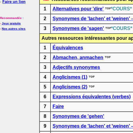
-
Faire un lien
1
Alternatives pour 'dire'
*COURS*
2
Synonymes de 'lachen' et 'weinen' -
Recommandés :
-
Jeux gratuits
3
Synonymes de 'sagen'
*COURS*
-
Nos autres sites
Autres ressources intéressantes pour ap
1
Équivalences
2
Abmachen, anmachen
3
Adjectifs synonymes
4
Anglicismes (1)
5
Anglicismes (2)
6
Expressions équivalentes (verbes)
7
Faire
8
Synonymes de 'gehen'
9
Synonymes de 'lachen' et 'weinen' -