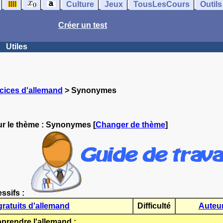
Culture
Jeux
TousLesCours
Outils
Créer un test
Utiles
cices d'allemand
> Synonymes
r le thème :
Synonymes
[
Changer de thème
]
essifs :
gratuits d'allemand
Difficulté
Auteu
rendre l'allemand :