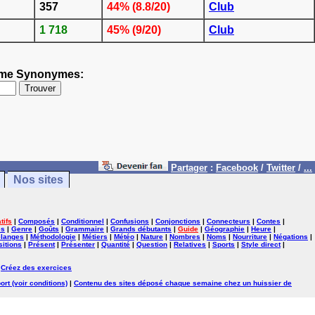
357
44% (8.8/20)
Club
1 718
45% (9/20)
Club
thème Synonymes:
Partager
:
Facebook
/
Twitter
/
...
Nos sites
tifs
|
Composés
|
Conditionnel
|
Confusions
|
Conjonctions
|
Connecteurs
|
Contes
|
es
|
Genre
|
Goûts
|
Grammaire
|
Grands débutants
|
Guide
|
Géographie
|
Heure
|
langes
|
Méthodologie
|
Métiers
|
Météo
|
Nature
|
Nombres
|
Noms
|
Nourriture
|
Négations
|
itions
|
Présent
|
Présenter
|
Quantité
|
Question
|
Relatives
|
Sports
|
Style direct
|
|
Créez des exercices
ort (voir conditions)
|
Contenu des sites déposé chaque semaine chez un huissier de