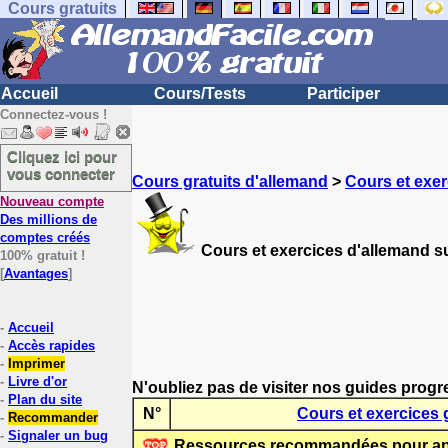
Cours gratuits
Accueil
Cours/Tests
Participer
Connectez-vous !
Cliquez ici pour
vous connecter
Cours gratuits d'allemand
>
Cours et exer
Nouveau compte
Des millions de
comptes créés
Cours et exercices d'allemand su
100% gratuit !
[
Avantages
]
-
Accueil
-
Accès rapides
-
Imprimer
-
Livre d'or
N'oubliez pas de visiter nos guides progr
-
Plan du site
N°
Cours et exercices 
-
Recommander
-
Signaler un bug
Ressources recommandées pour app