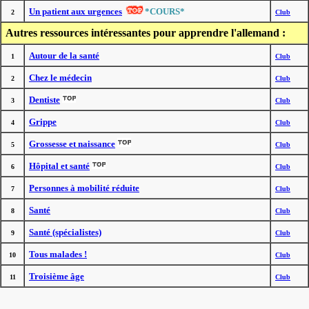
Un patient aux urgences
*COURS*
2
Club
Autres ressources intéressantes pour apprendre l'allemand :
Autour de la santé
1
Club
Chez le médecin
2
Club
Dentiste
3
Club
Grippe
4
Club
Grossesse et naissance
5
Club
Hôpital et santé
6
Club
Personnes à mobilité réduite
7
Club
Santé
8
Club
Santé (spécialistes)
9
Club
Tous malades !
10
Club
Troisième âge
11
Club