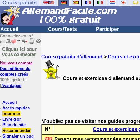
Cours gratuits
Accueil
Cours/Tests
Participer
Connectez-vous !
Cliquez ici pour
vous connecter
Cours gratuits d'allemand
>
Cours et exer
Nouveau compte
Des millions de
comptes créés
Cours et exercices d'allemand su
100% gratuit !
[
Avantages
]
-
Accueil
-
Accès rapides
-
Imprimer
-
Livre d'or
N'oubliez pas de visiter nos guides progr
-
Plan du site
N°
Cours et exercices 
-
Recommander
-
Signaler un bug
Ressources recommandées pour app