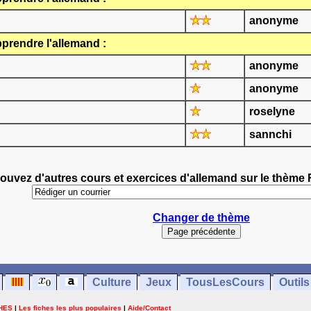
anonyme
prendre l'allemand :
anonyme
anonyme
roselyne
sannchi
ouvez d'autres cours et exercices d'allemand sur le thème 
Changer de thème
Culture
Jeux
TousLesCours
Outils
HES
|
Les fiches les plus populaires
|
Aide/Contact