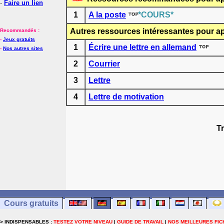
-
Faire un lien
1
A la poste
*COURS*
Autres ressources intéressantes pour ap
Recommandés :
-
Jeux gratuits
1
Écrire une lettre en allemand
-
Nos autres sites
2
Courrier
3
Lettre
4
Lettre de motivation
Tr
Cours gratuits
> INDISPENSABLES :
TESTEZ VOTRE NIVEAU
|
GUIDE DE TRAVAIL
|
NOS MEILLEURES FIC