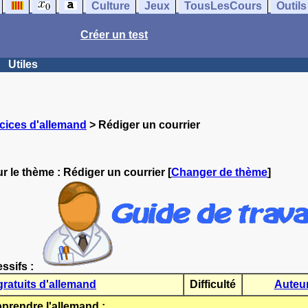
Culture
Jeux
TousLesCours
Outils
Créer un test
Utiles
cices d'allemand
> Rédiger un courrier
r le thème :
Rédiger un courrier
[
Changer de thème
]
essifs :
gratuits d'allemand
Difficulté
Auteu
rendre l'allemand :