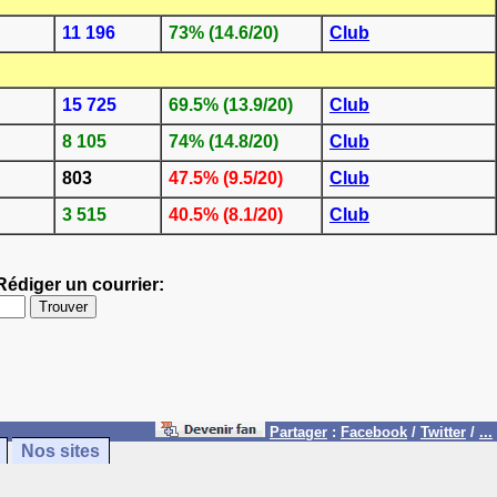
11 196
73% (14.6/20)
Club
15 725
69.5% (13.9/20)
Club
8 105
74% (14.8/20)
Club
803
47.5% (9.5/20)
Club
3 515
40.5% (8.1/20)
Club
Rédiger un courrier:
Partager
:
Facebook
/
Twitter
/
...
Nos sites