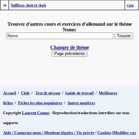
Suffixes -heit et -keit
10
Club
Trouvez d'autres cours et exercices d'allemand sur le thème
Noms:
Changer de thème
Accueil
/
Club
/
Test de niveau
/
Guide de travail
/
Meilleures
fiches
/
Fiches les plus populaires
/
Autres matières
Copyright
Laurent Camus
- Reproduction/traductions interdites sur tous
supports
Aide / Contactez-nous / Mentions légales / Vie privée
/
Cookies
[
Modifier vos