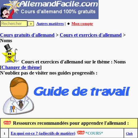
Autres matières
| 🔸
Mon compte
Cours gratuits d'allemand
>
Cours et exercices d'allemand
>
Noms
Cours et exercices d'allemand sur le thème :
Noms
[
Changer de thème
]
N'oubliez pas de visiter nos guides progressifs :
Ressources recommandées pour apprendre l'allemand :
En quoi est-ce ? (adjectifs de matière)
*COURS*
1
Club