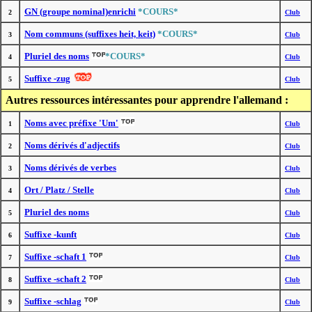
GN (groupe nominal)enrichi
*COURS*
2
Club
Nom communs (suffixes heit, keit)
*COURS*
3
Club
Pluriel des noms
*COURS*
4
Club
Suffixe -zug
5
Club
Autres ressources intéressantes pour apprendre l'allemand :
Noms avec préfixe 'Um'
1
Club
Noms dérivés d'adjectifs
2
Club
Noms dérivés de verbes
3
Club
Ort / Platz / Stelle
4
Club
Pluriel des noms
5
Club
Suffixe -kunft
6
Club
Suffixe -schaft 1
7
Club
Suffixe -schaft 2
8
Club
Suffixe -schlag
9
Club