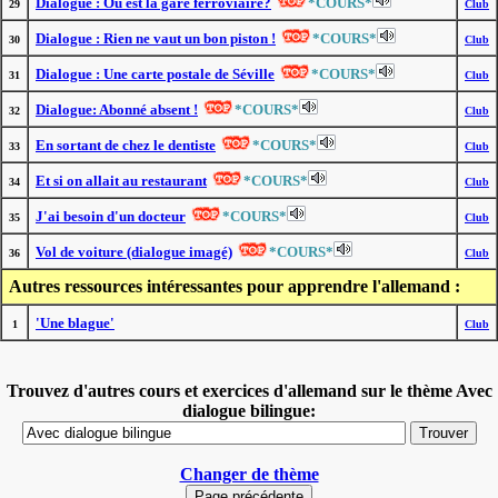
Dialogue : Où est la gare ferroviaire?
*COURS*
29
Club
Dialogue : Rien ne vaut un bon piston !
*COURS*
30
Club
Dialogue : Une carte postale de Séville
*COURS*
31
Club
Dialogue: Abonné absent !
*COURS*
32
Club
En sortant de chez le dentiste
*COURS*
33
Club
Et si on allait au restaurant
*COURS*
34
Club
J'ai besoin d'un docteur
*COURS*
35
Club
Vol de voiture (dialogue imagé)
*COURS*
36
Club
Autres ressources intéressantes pour apprendre l'allemand :
'Une blague'
1
Club
Trouvez d'autres cours et exercices d'allemand sur le thème Avec
dialogue bilingue:
Changer de thème