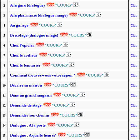
A la gare (dialogue)
*COURS*
2
Club
A la pharmacie (dialogue imagé)
*COURS*
3
Club
Au garage
*COURS*
4
Club
Bricolage (dialogue imagé)
*COURS*
5
Club
Chez l'épicier
*COURS*
6
Club
Chez le coiffeur
*COURS*
7
Club
Chez le teinturier
*COURS*
8
Club
Comment trouvez-vous votre séjour?
*COURS*
9
Club
Décrire sa maison
*COURS*
10
Club
Dans un grand magasin
*COURS*
11
Club
Demande de stage
*COURS*
12
Club
Demander son chemin
*COURS*
13
Club
Dialogue : A la poste
*COURS*
14
Club
Dialogue : A quelle heure?
*COURS*
15
Club