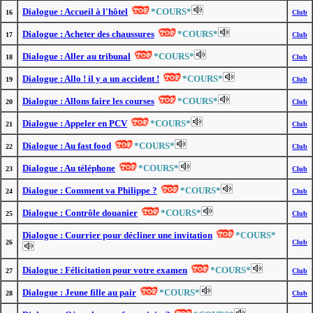
Dialogue : Accueil à l'hôtel
*COURS*
16
Club
Dialogue : Acheter des chaussures
*COURS*
17
Club
Dialogue : Aller au tribunal
*COURS*
18
Club
Dialogue : Allo ! il y a un accident !
*COURS*
19
Club
Dialogue : Allons faire les courses
*COURS*
20
Club
Dialogue : Appeler en PCV
*COURS*
21
Club
Dialogue : Au fast food
*COURS*
22
Club
Dialogue : Au téléphone
*COURS*
23
Club
Dialogue : Comment va Philippe ?
*COURS*
24
Club
Dialogue : Contrôle douanier
*COURS*
25
Club
Dialogue : Courrier pour décliner une invitation
*COURS*
26
Club
Dialogue : Félicitation pour votre examen
*COURS*
27
Club
Dialogue : Jeune fille au pair
*COURS*
28
Club