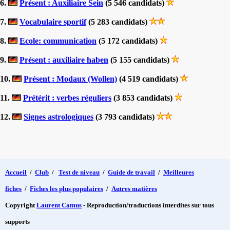
6.
Présent : Auxiliaire Sein
(5 546 candidats)
7.
Vocabulaire sportif
(5 283 candidats)
8.
Ecole: communication
(5 172 candidats)
9.
Présent : auxiliaire haben
(5 155 candidats)
10.
Présent : Modaux (Wollen)
(4 519 candidats)
11.
Prétérit : verbes réguliers
(3 853 candidats)
12.
Signes astrologiques
(3 793 candidats)
Accueil
/
Club
/
Test de niveau
/
Guide de travail
/
Meilleures
fiches
/
Fiches les plus populaires
/
Autres matières
Copyright
Laurent Camus
- Reproduction/traductions interdites sur tous
supports