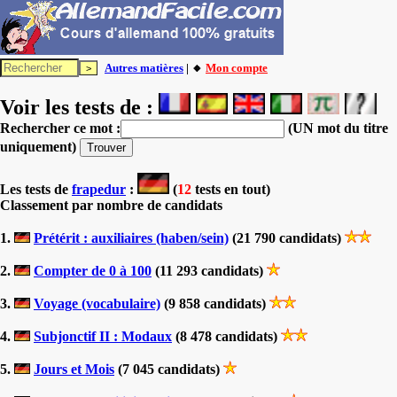
Autres matières
| 🔸
Mon compte
Voir les tests de :
Rechercher ce mot :
(UN mot du titre
uniquement)
Les tests
de
frapedur
:
(
12
tests en tout)
Classement par nombre de candidats
1.
Prétérit : auxiliaires (haben/sein)
(21 790 candidats)
2.
Compter de 0 à 100
(11 293 candidats)
3.
Voyage (vocabulaire)
(9 858 candidats)
4.
Subjonctif II : Modaux
(8 478 candidats)
5.
Jours et Mois
(7 045 candidats)