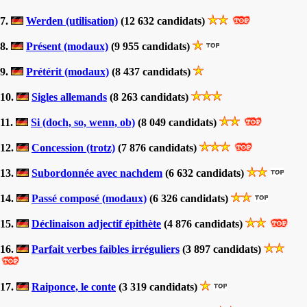
7.
Werden (utilisation)
(12 632 candidats)
8.
Présent (modaux)
(9 955 candidats)
9.
Prétérit (modaux)
(8 437 candidats)
10.
Sigles allemands
(8 263 candidats)
11.
Si (doch, so, wenn, ob)
(8 049 candidats)
12.
Concession (trotz)
(7 876 candidats)
13.
Subordonnée avec nachdem
(6 632 candidats)
14.
Passé composé (modaux)
(6 326 candidats)
15.
Déclinaison adjectif épithète
(4 876 candidats)
16.
Parfait verbes faibles irréguliers
(3 897 candidats)
17.
Raiponce, le conte
(3 319 candidats)