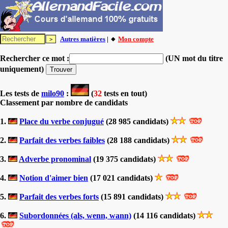
Autres matières
| 🔸
Mon compte
Rechercher ce mot :
(UN mot du titre
uniquement)
Les tests
de
milo90
:
(
32
tests en tout)
Classement par nombre de candidats
1.
Place du verbe conjugué
(28 985 candidats)
2.
Parfait des verbes faibles
(28 188 candidats)
3.
Adverbe pronominal
(19 375 candidats)
4.
Notion d'aimer bien
(17 021 candidats)
5.
Parfait des verbes forts
(15 891 candidats)
6.
Subordonnées (als, wenn, wann)
(14 116 candidats)