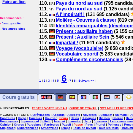
-
Faire un lien
110.
Pays du nord au sud
(795 candida
111.
Pays du nord au sud
(1 125 candi
112.
A l'impératif !
(131 685 candidats)
Recommandés :
113.
Molière - Oeuvres à classer
(819 c
-
Jeux gratuits
114.
Identités remarquables (développ
-
Nos autres sites
115.
Présent : auxiliaire haben
(5 155 c
116.
Présent : Auxiliaire Sein
(5 546 ca
117.
Imparfait !
(11 911 candidats)
118.
Voyage (vocabulaire)
(9 858 candi
119.
Vocabulaire sportif
(5 283 candida
120.
Compléments circonstanciels
(38 
6
1
|
2
|
3
|
4
|
5
|
|
7
|
8
|
Suivant >>
|
Cours gratuits
> INDISPENSABLES :
TESTEZ VOTRE NIVEAU
|
GUIDE DE TRAVAIL
|
NOS MEILLEURES FIC
> COURS ET TESTS :
Abréviations
|
Accords
|
Adjectifs
|
Adverbes
|
Alphabet
|
Animaux
|
A
Contraires
|
Corps
|
Couleurs
|
Courrier
|
Cours
|
Dates
|
Dialogues
|
Dictées
|
Décrire
|
Démo
Homonymes
|
Impersonnel
|
Infinitif
|
Internet
|
Inversion
|
Jeux
|
Journaux
|
Lettre manquan
Opinion
|
Ordres
|
Participes
|
Particules
|
Passif
|
Passé
|
Pays
|
Pluriel
|
Politesse
|
Ponct
Subjonctif
|
Subordonnées
|
Synonymes
|
Temps
|
Tests de niveau
|
Tous les tests
|
Traduct