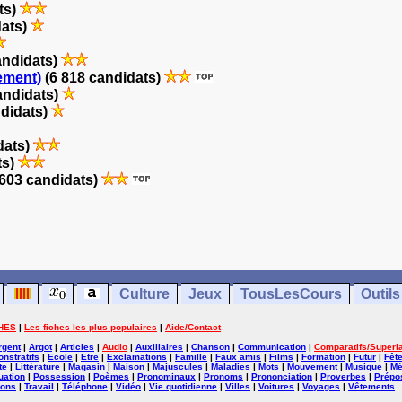
ts)
dats)
andidats)
ement)
(6 818 candidats)
andidats)
ndidats)
dats)
ts)
603 candidats)
Culture
Jeux
TousLesCours
Outils
HES
|
Les fiches les plus populaires
|
Aide/Contact
rgent
|
Argot
|
Articles
|
Audio
|
Auxiliaires
|
Chanson
|
Communication
|
Comparatifs/Superla
nstratifs
|
Ecole
|
Etre
|
Exclamations
|
Famille
|
Faux amis
|
Films
|
Formation
|
Futur
|
Fêt
te
|
Littérature
|
Magasin
|
Maison
|
Majuscules
|
Maladies
|
Mots
|
Mouvement
|
Musique
|
Mé
uation
|
Possession
|
Poèmes
|
Pronominaux
|
Pronoms
|
Prononciation
|
Proverbes
|
Prépos
ions
|
Travail
|
Téléphone
|
Vidéo
|
Vie quotidienne
|
Villes
|
Voitures
|
Voyages
|
Vêtements