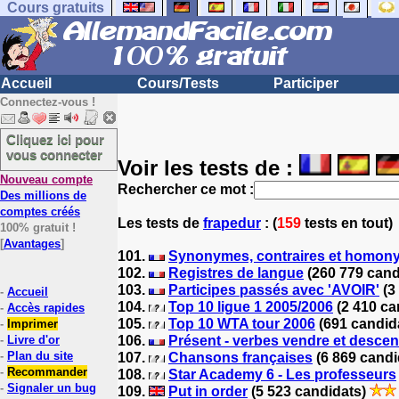
Cours gratuits
Accueil
Cours/Tests
Participer
Connectez-vous !
Cliquez ici pour
vous connecter
Voir les tests de :
Nouveau compte
Rechercher ce mot :
Des millions de
comptes créés
Les tests
de
frapedur
: (
159
tests en tout)
100% gratuit !
[
Avantages
]
101.
Synonymes, contraires et homony
102.
Registres de langue
(260 779 cand
103.
Participes passés avec 'AVOIR'
(3
-
Accueil
104.
Top 10 ligue 1 2005/2006
(2 410 ca
-
Accès rapides
105.
Top 10 WTA tour 2006
(691 candid
-
Imprimer
-
Livre d'or
106.
Présent - verbes vendre et desce
-
Plan du site
107.
Chansons françaises
(6 869 candi
-
Recommander
108.
Star Academy 6 - Les professeurs
-
Signaler un bug
109.
Put in order
(5 523 candidats)