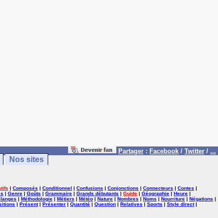
Partager
:
Facebook
/
Twitter
/
...
Nos sites
tifs
|
Composés
|
Conditionnel
|
Confusions
|
Conjonctions
|
Connecteurs
|
Contes
|
es
|
Genre
|
Goûts
|
Grammaire
|
Grands débutants
|
Guide
|
Géographie
|
Heure
|
langes
|
Méthodologie
|
Métiers
|
Météo
|
Nature
|
Nombres
|
Noms
|
Nourriture
|
Négations
|
itions
|
Présent
|
Présenter
|
Quantité
|
Question
|
Relatives
|
Sports
|
Style direct
|