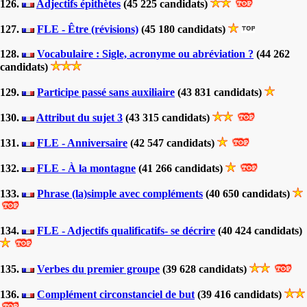
126.
Adjectifs épithètes
(45 225 candidats)
127.
FLE - Être (révisions)
(45 180 candidats)
128.
Vocabulaire : Sigle, acronyme ou abréviation ?
(44 262
candidats)
129.
Participe passé sans auxiliaire
(43 831 candidats)
130.
Attribut du sujet 3
(43 315 candidats)
131.
FLE - Anniversaire
(42 547 candidats)
132.
FLE - À la montagne
(41 266 candidats)
133.
Phrase (la)simple avec compléments
(40 650 candidats)
134.
FLE - Adjectifs qualificatifs- se décrire
(40 424 candidats)
135.
Verbes du premier groupe
(39 628 candidats)
136.
Complément circonstanciel de but
(39 416 candidats)