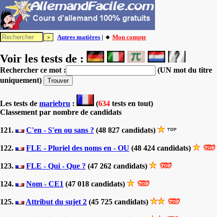
Autres matières
| 🔸
Mon compte
Voir les tests de :
Rechercher ce mot :
(UN mot du titre
uniquement)
Les tests
de
mariebru
:
(
634
tests en tout)
Classement par nombre de candidats
121.
C'en - S'en ou sans ?
(48 827 candidats)
122.
FLE - Pluriel des noms en - OU
(48 424 candidats)
123.
FLE - Qui - Que ?
(47 262 candidats)
124.
Nom - CE1
(47 018 candidats)
125.
Attribut du sujet 2
(45 725 candidats)