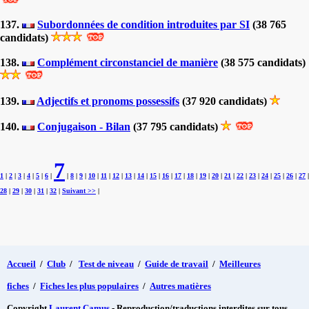
137.
Subordonnées de condition introduites par SI
(38 765
candidats)
138.
Complément circonstanciel de manière
(38 575 candidats)
139.
Adjectifs et pronoms possessifs
(37 920 candidats)
140.
Conjugaison - Bilan
(37 795 candidats)
7
1
|
2
|
3
|
4
|
5
|
6
|
|
8
|
9
|
10
|
11
|
12
|
13
|
14
|
15
|
16
|
17
|
18
|
19
|
20
|
21
|
22
|
23
|
24
|
25
|
26
|
27
|
28
|
29
|
30
|
31
|
32
|
Suivant >>
|
Accueil
/
Club
/
Test de niveau
/
Guide de travail
/
Meilleures
fiches
/
Fiches les plus populaires
/
Autres matières
Copyright
Laurent Camus
- Reproduction/traductions interdites sur tous