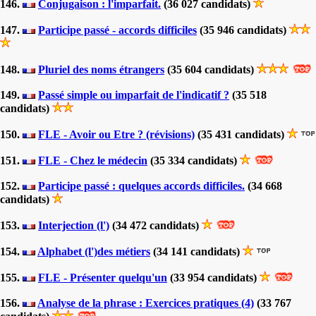
146.
Conjugaison : l'imparfait.
(36 027 candidats)
147.
Participe passé - accords difficiles
(35 946 candidats)
148.
Pluriel des noms étrangers
(35 604 candidats)
149.
Passé simple ou imparfait de l'indicatif ?
(35 518
candidats)
150.
FLE - Avoir ou Etre ? (révisions)
(35 431 candidats)
151.
FLE - Chez le médecin
(35 334 candidats)
152.
Participe passé : quelques accords difficiles.
(34 668
candidats)
153.
Interjection (l')
(34 472 candidats)
154.
Alphabet (l')des métiers
(34 141 candidats)
155.
FLE - Présenter quelqu'un
(33 954 candidats)
156.
Analyse de la phrase : Exercices pratiques (4)
(33 767