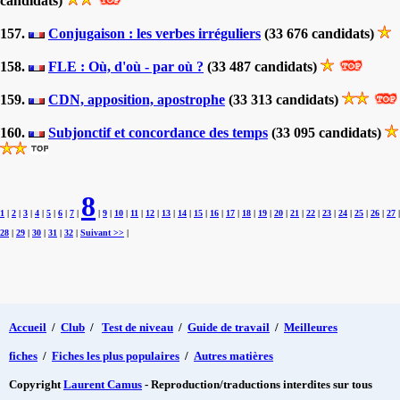
candidats)
157.
Conjugaison : les verbes irréguliers
(33 676 candidats)
158.
FLE : Où, d'où - par où ?
(33 487 candidats)
159.
CDN, apposition, apostrophe
(33 313 candidats)
160.
Subjonctif et concordance des temps
(33 095 candidats)
8
1
|
2
|
3
|
4
|
5
|
6
|
7
|
|
9
|
10
|
11
|
12
|
13
|
14
|
15
|
16
|
17
|
18
|
19
|
20
|
21
|
22
|
23
|
24
|
25
|
26
|
27
|
28
|
29
|
30
|
31
|
32
|
Suivant >>
|
Accueil
/
Club
/
Test de niveau
/
Guide de travail
/
Meilleures
fiches
/
Fiches les plus populaires
/
Autres matières
Copyright
Laurent Camus
- Reproduction/traductions interdites sur tous