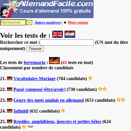
Autres matières
| 🔸
Mon compte
Voir les tests de :
Rechercher ce mot :
(UN mot du titre
uniquement)
Les tests
de
berengaria
:
(
41
tests en tout)
Classement par nombre de candidats
21.
Vocabulaire-Mariage
(784 candidats)
22.
Passé composé (être/avoir)
(730 candidats)
23.
Genre des mots anglais en allemand
(653 candidats)
24.
Infinitif
(632 candidats)
25.
Reptiles, amphibiens, insectes et petites bêtes
(624
candidats)