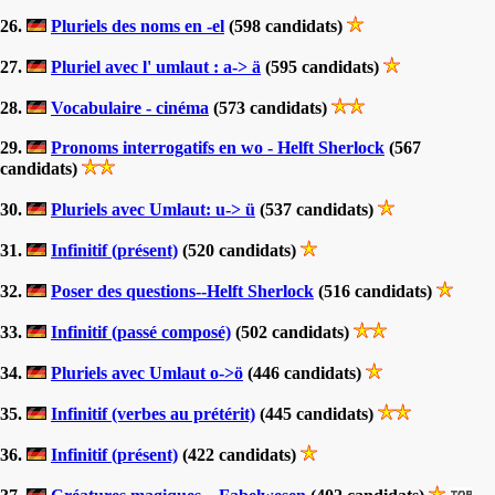
26.
Pluriels des noms en -el
(598 candidats)
27.
Pluriel avec l' umlaut : a-> ä
(595 candidats)
28.
Vocabulaire - cinéma
(573 candidats)
29.
Pronoms interrogatifs en wo - Helft Sherlock
(567
candidats)
30.
Pluriels avec Umlaut: u-> ü
(537 candidats)
31.
Infinitif (présent)
(520 candidats)
32.
Poser des questions--Helft Sherlock
(516 candidats)
33.
Infinitif (passé composé)
(502 candidats)
34.
Pluriels avec Umlaut o->ö
(446 candidats)
35.
Infinitif (verbes au prétérit)
(445 candidats)
36.
Infinitif (présent)
(422 candidats)