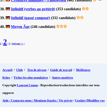
37.
Créatures magiques – Fabelwesen
(402 candidats)
38.
Infinitif (verbes au prétérit)
(353 candidats)
39.
Infinitif (passé composé)
(332 candidats)
40.
Moyen Âge
(246 candidats)
2
1
|
|
3
|
Suivant >>
|
Accueil
/
Club
/
Test de niveau
/
Guide de travail
/
Meilleures
fiches
/
Fiches les plus populaires
/
Autres matières
Copyright
Laurent Camus
- Reproduction/traductions interdites sur tous
supports
Aide / Contactez-nous / Mentions légales / Vie privée
/
Cookies
[
Modifier vos