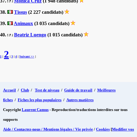
37.
Mónica Cruz
(1 948 candidats)
38.
Tissus
(2 227 candidats)
39.
Animaux
(3 035 candidats)
40.
Beatriz Luengo
(1 015 candidats)
2
1
|
|
3
|
4
|
Suivant >>
|
Accueil
/
Club
/
Test de niveau
/
Guide de travail
/
Meilleures
fiches
/
Fiches les plus populaires
/
Autres matières
Copyright
Laurent Camus
- Reproduction/traductions interdites sur tous
supports
Aide / Contactez-nous / Mentions légales / Vie privée
/
Cookies
[
Modifier vos