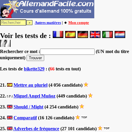
Autres matières
| 🔸
Mon compte
Voir les tests de :
Rechercher ce mot :
(UN mot du titre
uniquement)
Les tests
de
bikette329
: (
66
tests en tout)
21.
Mettre au pluriel
(4 056 candidats)
22.
Miguel Angel Muñoz
(449 candidats)
23.
Should / Might
(4 254 candidats)
24.
Comparatif
(16 126 candidats)
25.
Adverbes de fréquence
(27 101 candidats)