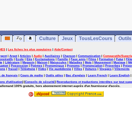
Culture
Jeux
TousLesCours
Outils
HES
|
Les fiches les plus populaires
|
Aide/Contact
rgent
|
Argot
|
Articles
|
Audio
|
Auxiliaires
|
Chanson
|
Communication
|
Comparatifs/Superla
nstratifs
|
Ecole
|
Etre
|
Exclamations
|
Famille
|
Faux amis
|
Films
|
Formation
|
Futur
|
Fêt
te
|
Littérature
|
Magasin
|
Maison
|
Majuscules
|
Maladies
|
Mots
|
Mouvement
|
Musique
|
Mé
uation
|
Possession
|
Poèmes
|
Pronominaux
|
Pronoms
|
Prononciation
|
Proverbes
|
Prépos
ions
|
Travail
|
Téléphone
|
Vidéo
|
Vie quotidienne
|
Villes
|
Voitures
|
Voyages
|
Vêtements
 de français
|
Cours de maths
|
Outils utiles
|
Bac d'anglais
|
Learn French
|
Learn English
ons d'utilisation
] [
Conseils de sécurité
]
Reproductions et traductions interdites sur tout supp
'allemand 100% gratuits, hors abonnement internet auprès d'un fournisseur d'accès.