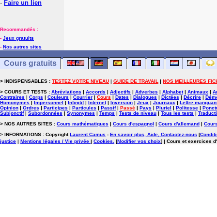
-
Faire un lien
Recommandés :
-
Jeux gratuits
-
Nos autres sites
Cours gratuits
> INDISPENSABLES :
TESTEZ VOTRE NIVEAU
|
GUIDE DE TRAVAIL
|
NOS MEILLEURES FIC
> COURS ET TESTS :
Abréviations
|
Accords
|
Adjectifs
|
Adverbes
|
Alphabet
|
Animaux
|
A
Contraires
|
Corps
|
Couleurs
|
Courrier
|
Cours
|
Dates
|
Dialogues
|
Dictées
|
Décrire
|
Démo
Homonymes
|
Impersonnel
|
Infinitif
|
Internet
|
Inversion
|
Jeux
|
Journaux
|
Lettre manquan
Opinion
|
Ordres
|
Participes
|
Particules
|
Passif
|
Passé
|
Pays
|
Pluriel
|
Politesse
|
Ponct
Subjonctif
|
Subordonnées
|
Synonymes
|
Temps
|
Tests de niveau
|
Tous les tests
|
Traduct
> NOS AUTRES SITES :
Cours mathématiques
|
Cours d'espagnol
|
Cours d'allemand
|
Cours
> INFORMATIONS : Copyright
Laurent Camus
-
En savoir plus, Aide, Contactez-nous
[
Conditi
justice
|
Mentions légales / Vie privée
|
Cookies
.
[
Modifier vos choix
]
| Cours et exercices d