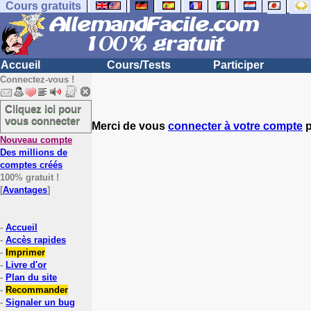
Cours gratuits
Accueil
Cours/Tests
Participer
Connectez-vous !
Cliquez ici pour
vous connecter
Merci de vous
connecter à votre compte
p
Nouveau compte
Des millions de
comptes créés
100% gratuit !
[
Avantages
]
-
Accueil
-
Accès rapides
-
Imprimer
-
Livre d'or
-
Plan du site
-
Recommander
-
Signaler un bug