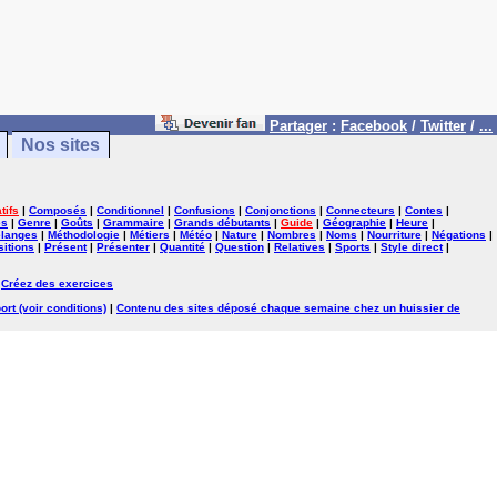
Partager
:
Facebook
/
Twitter
/
...
Nos sites
tifs
|
Composés
|
Conditionnel
|
Confusions
|
Conjonctions
|
Connecteurs
|
Contes
|
es
|
Genre
|
Goûts
|
Grammaire
|
Grands débutants
|
Guide
|
Géographie
|
Heure
|
langes
|
Méthodologie
|
Métiers
|
Météo
|
Nature
|
Nombres
|
Noms
|
Nourriture
|
Négations
|
itions
|
Présent
|
Présenter
|
Quantité
|
Question
|
Relatives
|
Sports
|
Style direct
|
|
Créez des exercices
ort (voir conditions)
|
Contenu des sites déposé chaque semaine chez un huissier de