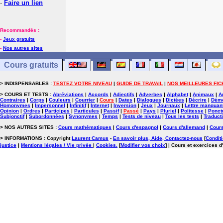
-
Faire un lien
Recommandés :
-
Jeux gratuits
-
Nos autres sites
Cours gratuits
> INDISPENSABLES :
TESTEZ VOTRE NIVEAU
|
GUIDE DE TRAVAIL
|
NOS MEILLEURES FIC
> COURS ET TESTS :
Abréviations
|
Accords
|
Adjectifs
|
Adverbes
|
Alphabet
|
Animaux
|
A
Contraires
|
Corps
|
Couleurs
|
Courrier
|
Cours
|
Dates
|
Dialogues
|
Dictées
|
Décrire
|
Démo
Homonymes
|
Impersonnel
|
Infinitif
|
Internet
|
Inversion
|
Jeux
|
Journaux
|
Lettre manquan
Opinion
|
Ordres
|
Participes
|
Particules
|
Passif
|
Passé
|
Pays
|
Pluriel
|
Politesse
|
Ponct
Subjonctif
|
Subordonnées
|
Synonymes
|
Temps
|
Tests de niveau
|
Tous les tests
|
Traduct
> NOS AUTRES SITES :
Cours mathématiques
|
Cours d'espagnol
|
Cours d'allemand
|
Cours
> INFORMATIONS : Copyright
Laurent Camus
-
En savoir plus, Aide, Contactez-nous
[
Conditi
justice
|
Mentions légales / Vie privée
|
Cookies
.
[
Modifier vos choix
]
| Cours et exercices d