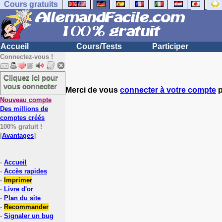
Cours gratuits
Accueil
Cours/Tests
Participer
Connectez-vous !
Cliquez ici pour
vous connecter
Merci de vous
connecter à votre compte
p
Nouveau compte
Des millions de
comptes créés
100% gratuit !
[
Avantages
]
-
Accueil
-
Accès rapides
-
Imprimer
-
Livre d'or
-
Plan du site
-
Recommander
-
Signaler un bug