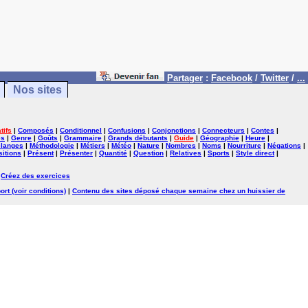
Partager
:
Facebook
/
Twitter
/
...
Nos sites
tifs
|
Composés
|
Conditionnel
|
Confusions
|
Conjonctions
|
Connecteurs
|
Contes
|
es
|
Genre
|
Goûts
|
Grammaire
|
Grands débutants
|
Guide
|
Géographie
|
Heure
|
langes
|
Méthodologie
|
Métiers
|
Météo
|
Nature
|
Nombres
|
Noms
|
Nourriture
|
Négations
|
itions
|
Présent
|
Présenter
|
Quantité
|
Question
|
Relatives
|
Sports
|
Style direct
|
|
Créez des exercices
ort (voir conditions)
|
Contenu des sites déposé chaque semaine chez un huissier de