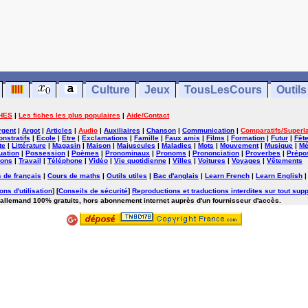
Culture
Jeux
TousLesCours
Outils
HES
|
Les fiches les plus populaires
|
Aide/Contact
rgent
|
Argot
|
Articles
|
Audio
|
Auxiliaires
|
Chanson
|
Communication
|
Comparatifs/Superla
nstratifs
|
Ecole
|
Etre
|
Exclamations
|
Famille
|
Faux amis
|
Films
|
Formation
|
Futur
|
Fêt
te
|
Littérature
|
Magasin
|
Maison
|
Majuscules
|
Maladies
|
Mots
|
Mouvement
|
Musique
|
Mé
uation
|
Possession
|
Poèmes
|
Pronominaux
|
Pronoms
|
Prononciation
|
Proverbes
|
Prépos
ions
|
Travail
|
Téléphone
|
Vidéo
|
Vie quotidienne
|
Villes
|
Voitures
|
Voyages
|
Vêtements
 de français
|
Cours de maths
|
Outils utiles
|
Bac d'anglais
|
Learn French
|
Learn English
ons d'utilisation
] [
Conseils de sécurité
]
Reproductions et traductions interdites sur tout supp
'allemand 100% gratuits, hors abonnement internet auprès d'un fournisseur d'accès.