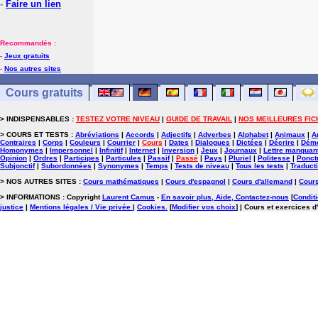
-
Faire un lien
Recommandés :
-
Jeux gratuits
-
Nos autres sites
Cours gratuits
> INDISPENSABLES :
TESTEZ VOTRE NIVEAU
|
GUIDE DE TRAVAIL
|
NOS MEILLEURES FIC
> COURS ET TESTS :
Abréviations
|
Accords
|
Adjectifs
|
Adverbes
|
Alphabet
|
Animaux
|
A
Contraires
|
Corps
|
Couleurs
|
Courrier
|
Cours
|
Dates
|
Dialogues
|
Dictées
|
Décrire
|
Démo
Homonymes
|
Impersonnel
|
Infinitif
|
Internet
|
Inversion
|
Jeux
|
Journaux
|
Lettre manquan
Opinion
|
Ordres
|
Participes
|
Particules
|
Passif
|
Passé
|
Pays
|
Pluriel
|
Politesse
|
Ponct
Subjonctif
|
Subordonnées
|
Synonymes
|
Temps
|
Tests de niveau
|
Tous les tests
|
Traduct
> NOS AUTRES SITES :
Cours mathématiques
|
Cours d'espagnol
|
Cours d'allemand
|
Cours
> INFORMATIONS : Copyright
Laurent Camus
-
En savoir plus, Aide, Contactez-nous
[
Conditi
justice
|
Mentions légales / Vie privée
|
Cookies
.
[
Modifier vos choix
]
| Cours et exercices d