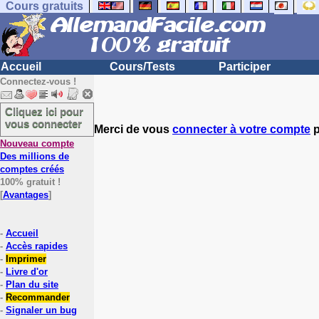
Cours gratuits
Accueil
Cours/Tests
Participer
Connectez-vous !
Cliquez ici pour
vous connecter
Merci de vous
connecter à votre compte
p
Nouveau compte
Des millions de
comptes créés
100% gratuit !
[
Avantages
]
-
Accueil
-
Accès rapides
-
Imprimer
-
Livre d'or
-
Plan du site
-
Recommander
-
Signaler un bug