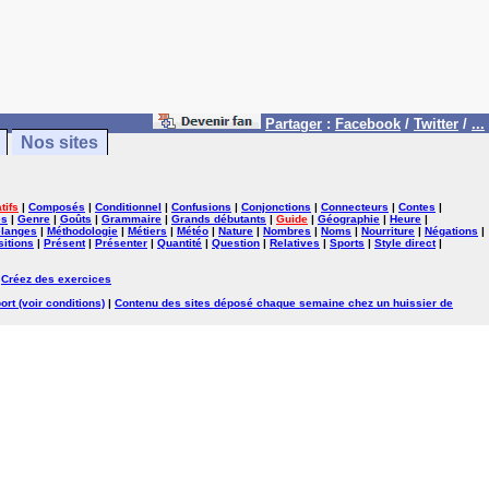
Partager
:
Facebook
/
Twitter
/
...
Nos sites
tifs
|
Composés
|
Conditionnel
|
Confusions
|
Conjonctions
|
Connecteurs
|
Contes
|
es
|
Genre
|
Goûts
|
Grammaire
|
Grands débutants
|
Guide
|
Géographie
|
Heure
|
langes
|
Méthodologie
|
Métiers
|
Météo
|
Nature
|
Nombres
|
Noms
|
Nourriture
|
Négations
|
itions
|
Présent
|
Présenter
|
Quantité
|
Question
|
Relatives
|
Sports
|
Style direct
|
|
Créez des exercices
ort (voir conditions)
|
Contenu des sites déposé chaque semaine chez un huissier de