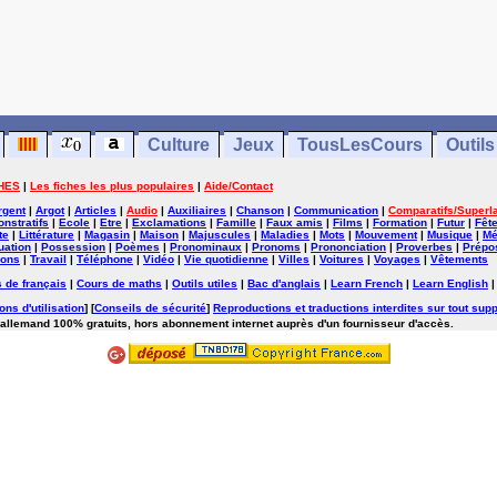
Culture
Jeux
TousLesCours
Outils
HES
|
Les fiches les plus populaires
|
Aide/Contact
rgent
|
Argot
|
Articles
|
Audio
|
Auxiliaires
|
Chanson
|
Communication
|
Comparatifs/Superla
nstratifs
|
Ecole
|
Etre
|
Exclamations
|
Famille
|
Faux amis
|
Films
|
Formation
|
Futur
|
Fêt
te
|
Littérature
|
Magasin
|
Maison
|
Majuscules
|
Maladies
|
Mots
|
Mouvement
|
Musique
|
Mé
uation
|
Possession
|
Poèmes
|
Pronominaux
|
Pronoms
|
Prononciation
|
Proverbes
|
Prépos
ions
|
Travail
|
Téléphone
|
Vidéo
|
Vie quotidienne
|
Villes
|
Voitures
|
Voyages
|
Vêtements
 de français
|
Cours de maths
|
Outils utiles
|
Bac d'anglais
|
Learn French
|
Learn English
ons d'utilisation
] [
Conseils de sécurité
]
Reproductions et traductions interdites sur tout supp
'allemand 100% gratuits, hors abonnement internet auprès d'un fournisseur d'accès.