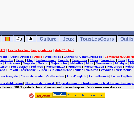
Culture
Jeux
TousLesCours
Outils
HES
|
Les fiches les plus populaires
|
Aide/Contact
rgent
|
Argot
|
Articles
|
Audio
|
Auxiliaires
|
Chanson
|
Communication
|
Comparatifs/Superla
nstratifs
|
Ecole
|
Etre
|
Exclamations
|
Famille
|
Faux amis
|
Films
|
Formation
|
Futur
|
Fêt
te
|
Littérature
|
Magasin
|
Maison
|
Majuscules
|
Maladies
|
Mots
|
Mouvement
|
Musique
|
Mé
uation
|
Possession
|
Poèmes
|
Pronominaux
|
Pronoms
|
Prononciation
|
Proverbes
|
Prépos
ions
|
Travail
|
Téléphone
|
Vidéo
|
Vie quotidienne
|
Villes
|
Voitures
|
Voyages
|
Vêtements
 de français
|
Cours de maths
|
Outils utiles
|
Bac d'anglais
|
Learn French
|
Learn English
ons d'utilisation
] [
Conseils de sécurité
]
Reproductions et traductions interdites sur tout supp
'allemand 100% gratuits, hors abonnement internet auprès d'un fournisseur d'accès.