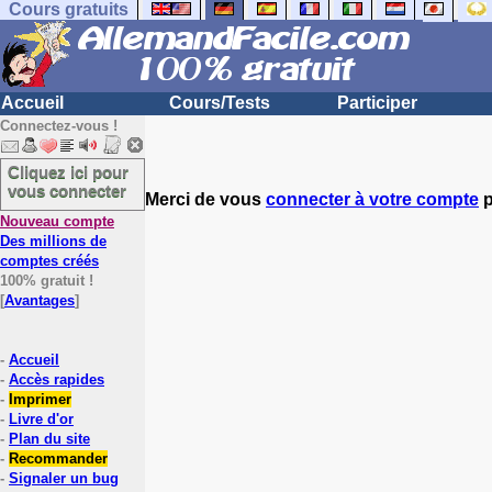
Cours gratuits
Accueil
Cours/Tests
Participer
Connectez-vous !
Cliquez ici pour
vous connecter
Merci de vous
connecter à votre compte
p
Nouveau compte
Des millions de
comptes créés
100% gratuit !
[
Avantages
]
-
Accueil
-
Accès rapides
-
Imprimer
-
Livre d'or
-
Plan du site
-
Recommander
-
Signaler un bug