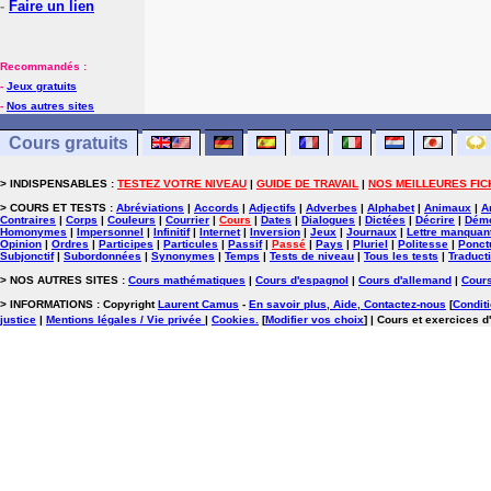
-
Faire un lien
Recommandés :
-
Jeux gratuits
-
Nos autres sites
Cours gratuits
> INDISPENSABLES :
TESTEZ VOTRE NIVEAU
|
GUIDE DE TRAVAIL
|
NOS MEILLEURES FIC
> COURS ET TESTS :
Abréviations
|
Accords
|
Adjectifs
|
Adverbes
|
Alphabet
|
Animaux
|
A
Contraires
|
Corps
|
Couleurs
|
Courrier
|
Cours
|
Dates
|
Dialogues
|
Dictées
|
Décrire
|
Démo
Homonymes
|
Impersonnel
|
Infinitif
|
Internet
|
Inversion
|
Jeux
|
Journaux
|
Lettre manquan
Opinion
|
Ordres
|
Participes
|
Particules
|
Passif
|
Passé
|
Pays
|
Pluriel
|
Politesse
|
Ponct
Subjonctif
|
Subordonnées
|
Synonymes
|
Temps
|
Tests de niveau
|
Tous les tests
|
Traduct
> NOS AUTRES SITES :
Cours mathématiques
|
Cours d'espagnol
|
Cours d'allemand
|
Cours
> INFORMATIONS : Copyright
Laurent Camus
-
En savoir plus, Aide, Contactez-nous
[
Conditi
justice
|
Mentions légales / Vie privée
|
Cookies
.
[
Modifier vos choix
]
| Cours et exercices d