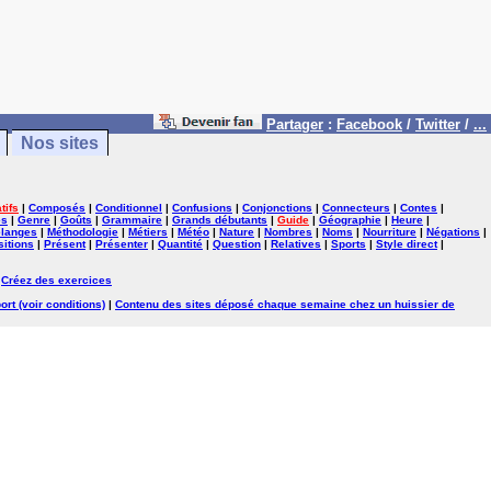
Partager
:
Facebook
/
Twitter
/
...
Nos sites
tifs
|
Composés
|
Conditionnel
|
Confusions
|
Conjonctions
|
Connecteurs
|
Contes
|
es
|
Genre
|
Goûts
|
Grammaire
|
Grands débutants
|
Guide
|
Géographie
|
Heure
|
langes
|
Méthodologie
|
Métiers
|
Météo
|
Nature
|
Nombres
|
Noms
|
Nourriture
|
Négations
|
itions
|
Présent
|
Présenter
|
Quantité
|
Question
|
Relatives
|
Sports
|
Style direct
|
|
Créez des exercices
ort (voir conditions)
|
Contenu des sites déposé chaque semaine chez un huissier de