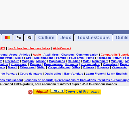
Culture
Jeux
TousLesCours
Outils
HES
|
Les fiches les plus populaires
|
Aide/Contact
rgent
|
Argot
|
Articles
|
Audio
|
Auxiliaires
|
Chanson
|
Communication
|
Comparatifs/Superla
nstratifs
|
Ecole
|
Etre
|
Exclamations
|
Famille
|
Faux amis
|
Films
|
Formation
|
Futur
|
Fêt
te
|
Littérature
|
Magasin
|
Maison
|
Majuscules
|
Maladies
|
Mots
|
Mouvement
|
Musique
|
Mé
uation
|
Possession
|
Poèmes
|
Pronominaux
|
Pronoms
|
Prononciation
|
Proverbes
|
Prépos
ions
|
Travail
|
Téléphone
|
Vidéo
|
Vie quotidienne
|
Villes
|
Voitures
|
Voyages
|
Vêtements
 de français
|
Cours de maths
|
Outils utiles
|
Bac d'anglais
|
Learn French
|
Learn English
ons d'utilisation
] [
Conseils de sécurité
]
Reproductions et traductions interdites sur tout supp
'allemand 100% gratuits, hors abonnement internet auprès d'un fournisseur d'accès.