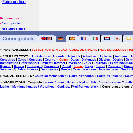
-
Faire un lien
Recommandés :
-
Jeux gratuits
-
Nos autres sites
Cours gratuits
> INDISPENSABLES :
TESTEZ VOTRE NIVEAU
|
GUIDE DE TRAVAIL
|
NOS MEILLEURES FIC
> COURS ET TESTS :
Abréviations
|
Accords
|
Adjectifs
|
Adverbes
|
Alphabet
|
Animaux
|
A
Contraires
|
Corps
|
Couleurs
|
Courrier
|
Cours
|
Dates
|
Dialogues
|
Dictées
|
Décrire
|
Démo
Homonymes
|
Impersonnel
|
Infinitif
|
Internet
|
Inversion
|
Jeux
|
Journaux
|
Lettre manquan
Opinion
|
Ordres
|
Participes
|
Particules
|
Passif
|
Passé
|
Pays
|
Pluriel
|
Politesse
|
Ponct
Subjonctif
|
Subordonnées
|
Synonymes
|
Temps
|
Tests de niveau
|
Tous les tests
|
Traduct
> NOS AUTRES SITES :
Cours mathématiques
|
Cours d'espagnol
|
Cours d'allemand
|
Cours
> INFORMATIONS : Copyright
Laurent Camus
-
En savoir plus, Aide, Contactez-nous
[
Conditi
justice
|
Mentions légales / Vie privée
|
Cookies
.
[
Modifier vos choix
]
| Cours et exercices d