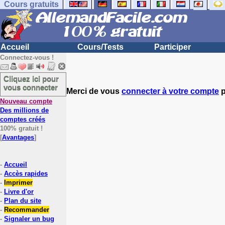
Cours gratuits
Accueil
Cours/Tests
Participer
Connectez-vous !
Cliquez ici pour
vous connecter
Merci de vous
connecter à votre compte
p
Nouveau compte
Des millions de
comptes créés
100% gratuit !
[
Avantages
]
-
Accueil
-
Accès rapides
-
Imprimer
-
Livre d'or
-
Plan du site
-
Recommander
-
Signaler un bug