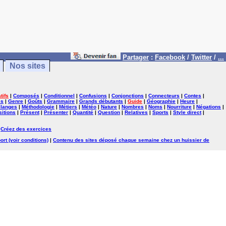
Partager
:
Facebook
/
Twitter
/
...
Nos sites
tifs
|
Composés
|
Conditionnel
|
Confusions
|
Conjonctions
|
Connecteurs
|
Contes
|
es
|
Genre
|
Goûts
|
Grammaire
|
Grands débutants
|
Guide
|
Géographie
|
Heure
|
langes
|
Méthodologie
|
Métiers
|
Météo
|
Nature
|
Nombres
|
Noms
|
Nourriture
|
Négations
|
itions
|
Présent
|
Présenter
|
Quantité
|
Question
|
Relatives
|
Sports
|
Style direct
|
|
Créez des exercices
ort (voir conditions)
|
Contenu des sites déposé chaque semaine chez un huissier de