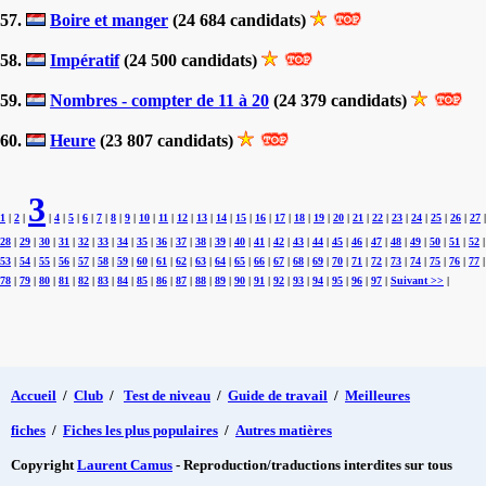
57.
Boire et manger
(24 684 candidats)
58.
Impératif
(24 500 candidats)
59.
Nombres - compter de 11 à 20
(24 379 candidats)
60.
Heure
(23 807 candidats)
3
1
|
2
|
|
4
|
5
|
6
|
7
|
8
|
9
|
10
|
11
|
12
|
13
|
14
|
15
|
16
|
17
|
18
|
19
|
20
|
21
|
22
|
23
|
24
|
25
|
26
|
27
|
28
|
29
|
30
|
31
|
32
|
33
|
34
|
35
|
36
|
37
|
38
|
39
|
40
|
41
|
42
|
43
|
44
|
45
|
46
|
47
|
48
|
49
|
50
|
51
|
52
|
53
|
54
|
55
|
56
|
57
|
58
|
59
|
60
|
61
|
62
|
63
|
64
|
65
|
66
|
67
|
68
|
69
|
70
|
71
|
72
|
73
|
74
|
75
|
76
|
77
|
78
|
79
|
80
|
81
|
82
|
83
|
84
|
85
|
86
|
87
|
88
|
89
|
90
|
91
|
92
|
93
|
94
|
95
|
96
|
97
|
Suivant >>
|
Accueil
/
Club
/
Test de niveau
/
Guide de travail
/
Meilleures
fiches
/
Fiches les plus populaires
/
Autres matières
Copyright
Laurent Camus
- Reproduction/traductions interdites sur tous