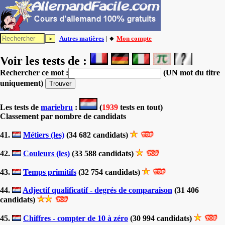
Autres matières
| 🔸
Mon compte
Voir les tests de :
Rechercher ce mot :
(UN mot du titre
uniquement)
Les tests
de
mariebru
:
(
1939
tests en tout)
Classement par nombre de candidats
41.
Métiers (les)
(34 682 candidats)
42.
Couleurs (les)
(33 588 candidats)
43.
Temps primitifs
(32 754 candidats)
44.
Adjectif qualificatif - degrés de comparaison
(31 406
candidats)
45.
Chiffres - compter de 10 à zéro
(30 994 candidats)