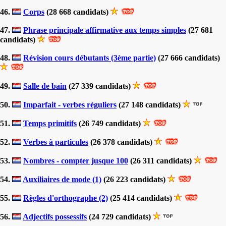
46.
Corps
(28 668 candidats)
47.
Phrase principale affirmative aux temps simples
(27 681
candidats)
48.
Révision cours débutants (3ème partie)
(27 666 candidats)
49.
Salle de bain
(27 339 candidats)
50.
Imparfait - verbes réguliers
(27 148 candidats)
51.
Temps primitifs
(26 749 candidats)
52.
Verbes à particules
(26 378 candidats)
53.
Nombres - compter jusque 100
(26 311 candidats)
54.
Auxiliaires de mode (1)
(26 223 candidats)
55.
Règles d'orthographe (2)
(25 414 candidats)
56.
Adjectifs possessifs
(24 729 candidats)