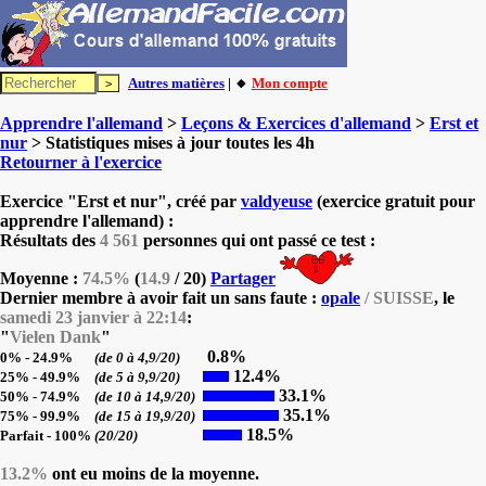
Autres matières
| 🔸
Mon compte
Apprendre l'allemand
>
Leçons & Exercices d'allemand
>
Erst et
nur
> Statistiques mises à jour toutes les 4h
Retourner à l'exercice
Exercice "Erst et nur", créé par
valdyeuse
(exercice gratuit pour
apprendre l'allemand) :
Résultats des
4 561
personnes qui ont passé ce test :
Moyenne :
74.5%
(
14.9
/ 20)
Partager
Dernier membre à avoir fait un sans faute :
opale
/ SUISSE
, le
samedi 23 janvier à 22:14
:
"
Vielen Dank
"
0.8%
0% - 24.9%
(de 0 à 4,9/20)
12.4%
25% - 49.9%
(de 5 à 9,9/20)
33.1%
50% - 74.9%
(de 10 à 14,9/20)
35.1%
75% - 99.9%
(de 15 à 19,9/20)
18.5%
Parfait - 100%
(20/20)
13.2%
ont eu moins de la moyenne.