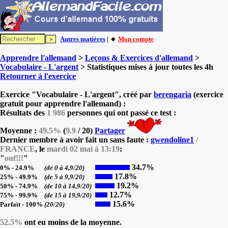
Autres matières
| 🔸
Mon compte
Apprendre l'allemand
>
Leçons & Exercices d'allemand
>
Vocabulaire - L'argent
> Statistiques mises à jour toutes les 4h
Retourner à l'exercice
Exercice "Vocabulaire - L'argent", créé par
berengaria
(exercice
gratuit pour apprendre l'allemand) :
Résultats des
1 986
personnes qui ont passé ce test :
Moyenne :
49.5%
(
9.9
/ 20)
Partager
Dernier membre à avoir fait un sans faute :
gwendoline1
/
FRANCE
, le
mardi 02 mai à 13:19
:
"
ouf!!!
"
34.7%
0% - 24.9%
(de 0 à 4,9/20)
17.8%
25% - 49.9%
(de 5 à 9,9/20)
19.2%
50% - 74.9%
(de 10 à 14,9/20)
12.7%
75% - 99.9%
(de 15 à 19,9/20)
15.6%
Parfait - 100%
(20/20)
52.5%
ont eu moins de la moyenne.