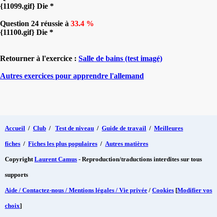
{11099.gif} Die *
Question 24 réussie à
33.4 %
{11100.gif} Die *
Retourner à l'exercice :
Salle de bains (test imagé)
Autres exercices pour apprendre l'allemand
Accueil
/
Club
/
Test de niveau
/
Guide de travail
/
Meilleures
fiches
/
Fiches les plus populaires
/
Autres matières
Copyright
Laurent Camus
- Reproduction/traductions interdites sur tous
supports
Aide / Contactez-nous / Mentions légales / Vie privée
/
Cookies
[
Modifier vos
choix
]