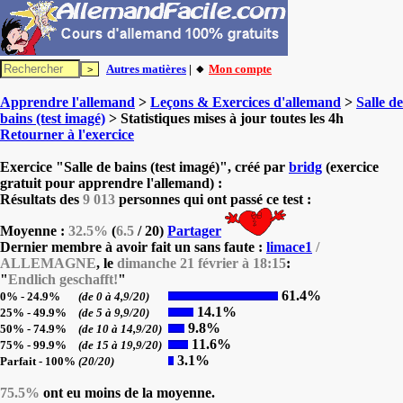
Autres matières
| 🔸
Mon compte
Apprendre l'allemand
>
Leçons & Exercices d'allemand
>
Salle de
bains (test imagé)
> Statistiques mises à jour toutes les 4h
Retourner à l'exercice
Exercice "Salle de bains (test imagé)", créé par
bridg
(exercice
gratuit pour apprendre l'allemand) :
Résultats des
9 013
personnes qui ont passé ce test :
Moyenne :
32.5%
(
6.5
/ 20)
Partager
Dernier membre à avoir fait un sans faute :
limace1
/
ALLEMAGNE
, le
dimanche 21 février à 18:15
:
"
Endlich geschafft!
"
61.4%
0% - 24.9%
(de 0 à 4,9/20)
14.1%
25% - 49.9%
(de 5 à 9,9/20)
9.8%
50% - 74.9%
(de 10 à 14,9/20)
11.6%
75% - 99.9%
(de 15 à 19,9/20)
3.1%
Parfait - 100%
(20/20)
75.5%
ont eu moins de la moyenne.