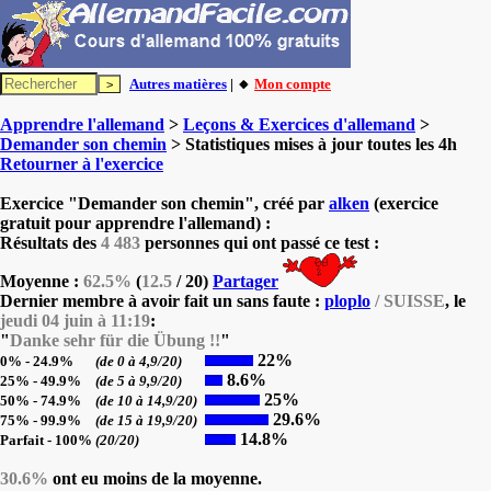
Autres matières
| 🔸
Mon compte
Apprendre l'allemand
>
Leçons & Exercices d'allemand
>
Demander son chemin
> Statistiques mises à jour toutes les 4h
Retourner à l'exercice
Exercice "Demander son chemin", créé par
alken
(exercice
gratuit pour apprendre l'allemand) :
Résultats des
4 483
personnes qui ont passé ce test :
Moyenne :
62.5%
(
12.5
/ 20)
Partager
Dernier membre à avoir fait un sans faute :
ploplo
/ SUISSE
, le
jeudi 04 juin à 11:19
:
"
Danke sehr für die Übung !!
"
22%
0% - 24.9%
(de 0 à 4,9/20)
8.6%
25% - 49.9%
(de 5 à 9,9/20)
25%
50% - 74.9%
(de 10 à 14,9/20)
29.6%
75% - 99.9%
(de 15 à 19,9/20)
14.8%
Parfait - 100%
(20/20)
30.6%
ont eu moins de la moyenne.