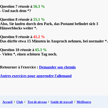
Question 7 réussie à
56.3 %
- Und nach dem *?
Question 8 réussie à
55.1 %
Also, Sie laufen durch den Park, das Postamt befindet sich 3
Häuserblocks weiter *.
Question 9 réussie à
41.2 %
Das dürfte etwa 15 Minuten in Anspruch nehmen, bei normaler *.
Question 10 réussie à
65.3 %
- Vielen *, einen schönen Tag noch.
Retourner à l'exercice :
Demander son chemin
Autres exercices pour apprendre l'allemand
Accueil
/
Club
/
Test de niveau
/
Guide de travail
/
Meilleures