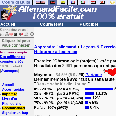
Cours gratuits
Accueil
Cours/Tests
Participer
Connectez-vous !
Cliquez ici pour
vous connecter
Apprendre l'allemand
>
Leçons & Exercic
Retourner à l'exercice
Nouveau compte
Des millions de
Exercice "Chronologie (projets)", créé pa
comptes créés
Résultats des
2 901
personnes qui ont pas
100% gratuit !
[
Avantages
]
Moyenne :
34.5%
(
6.9
/ 20)
Partager
Dernier membre à avoir fait un sans faute
"
Danke sehr für die Übung
"
-
Accueil
5
0% - 24.9%
(de 0 à 4,9/20)
-
Accès rapides
18.1%
25% - 49.9%
(de 5 à 9,9/20)
-
Imprimer
12%
50% - 74.9%
(de 10 à 14,9/20)
-
Livre d'or
5.5%
75% - 99.9%
(de 15 à 19,9/20)
-
Plan du site
8.4%
Parfait - 100%
(20/20)
-
Recommander
-
Signaler un bug