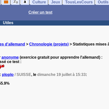
Culture
Jeux
TousLesCours
Outils
Créer un test
Utiles
es d'allemand
>
Chronologie (projets)
> Statistiques mises à
r
anonyme
(exercice gratuit pour apprendre l'allemand) :
sé ce test :
 :
ploplo
/ SUISSE
, le
dimanche 19 juillet à 15:33
:
5.9%