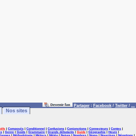
Partager
:
Facebook
/
Twitter
/
...
Nos sites
tifs
|
Composés
|
Conditionnel
|
Confusions
|
Conjonctions
|
Connecteurs
|
Contes
|
es
|
Genre
|
Goûts
|
Grammaire
|
Grands débutants
|
Guide
|
Géographie
|
Heure
|
langes
|
Méthodologie
|
Métiers
|
Météo
|
Nature
|
Nombres
|
Noms
|
Nourriture
|
Négations
|