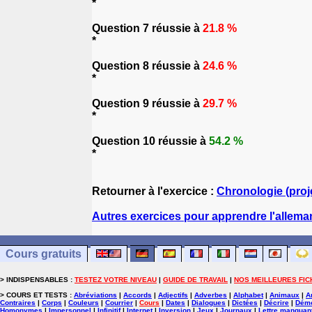
*
Question 7 réussie à
21.8 %
*
Question 8 réussie à
24.6 %
*
Question 9 réussie à
29.7 %
*
Question 10 réussie à
54.2 %
*
Retourner à l'exercice :
Chronologie (proj
Autres exercices pour apprendre l'allem
Cours gratuits
> INDISPENSABLES :
TESTEZ VOTRE NIVEAU
|
GUIDE DE TRAVAIL
|
NOS MEILLEURES FIC
> COURS ET TESTS :
Abréviations
|
Accords
|
Adjectifs
|
Adverbes
|
Alphabet
|
Animaux
|
A
Contraires
|
Corps
|
Couleurs
|
Courrier
|
Cours
|
Dates
|
Dialogues
|
Dictées
|
Décrire
|
Démo
Homonymes
|
Impersonnel
|
Infinitif
|
Internet
|
Inversion
|
Jeux
|
Journaux
|
Lettre manquan