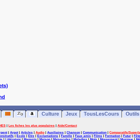
ets)
and
Culture
Jeux
TousLesCours
Outils
HES
|
Les fiches les plus populaires
|
Aide/Contact
rgent
|
Argot
|
Articles
|
Audio
|
Auxiliaires
|
Chanson
|
Communication
|
Comparatifs/Superla
nstratifs
|
Ecole
|
Etre
|
Exclamations
|
Famille
|
Faux amis
|
Films
|
Formation
|
Futur
|
Fêt
te
|
Littérature
|
Magasin
|
Maison
|
Majuscules
|
Maladies
|
Mots
|
Mouvement
|
Musique
|
Mé