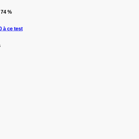
74 %
 à ce test
s