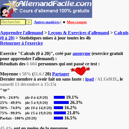
Autres matières
| 🔸
Mon compte
Apprendre l'allemand
>
Leçons & Exercices d'allemand
>
Calculs
(0 à 20)
> Statistiques mises à jour toutes les 4h
Retourner à l'exercice
Exercice "Calculs (0 à 20)", créé par
anonyme
(exercice gratuit
pour apprendre l'allemand) :
Résultats des
6 604
personnes qui ont passé ce test :
Moyenne :
58%
(
11.6
/ 20)
Partager
Dernier membre à avoir fait un sans faute :
ipad
/ ALGéRIE
, le
samedi 13 décembre à 15:15
:
"
❤️
"
19.1%
0% - 24.9%
(de 0 à 4,9/20)
26.3%
25% - 49.9%
(de 5 à 9,9/20)
16.2%
50% - 74.9%
(de 10 à 14,9/20)
21.8%
75% - 99.9%
(de 15 à 19,9/20)
16.5%
Parfait - 100%
(20/20)
45.4%
ont eu moins de la moyenne.