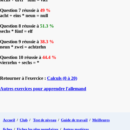
Question 7 réussie à
49 %
acht + eins * neun = null
Question 8 réussie à
51.3 %
sechs * fünf = elf
Question 9 réussie à
38.3 %
neun * zwei = achtzehn
Question 10 réussie à
44.4 %
vierzehn + sechs = *
Retourner à l'exercice :
Calculs (0 à 20)
Autres exercices pour apprendre l'allemand
Accueil
/
Club
/
Test de niveau
/
Guide de travail
/
Meilleures
fiches
/
Fiches les plus populaires
/
Autres matières