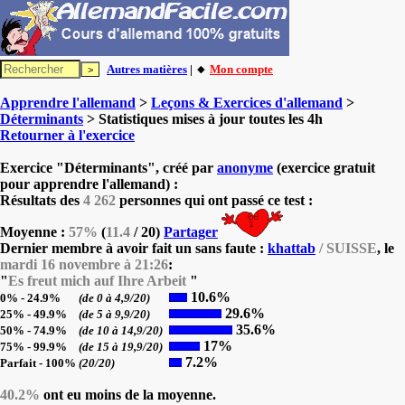
Autres matières
| 🔸
Mon compte
Apprendre l'allemand
>
Leçons & Exercices d'allemand
>
Déterminants
> Statistiques mises à jour toutes les 4h
Retourner à l'exercice
Exercice "Déterminants", créé par
anonyme
(exercice gratuit
pour apprendre l'allemand) :
Résultats des
4 262
personnes qui ont passé ce test :
Moyenne :
57%
(
11.4
/ 20)
Partager
Dernier membre à avoir fait un sans faute :
khattab
/ SUISSE
, le
mardi 16 novembre à 21:26
:
"
Es freut mich auf Ihre Arbeit
"
10.6%
0% - 24.9%
(de 0 à 4,9/20)
29.6%
25% - 49.9%
(de 5 à 9,9/20)
35.6%
50% - 74.9%
(de 10 à 14,9/20)
17%
75% - 99.9%
(de 15 à 19,9/20)
7.2%
Parfait - 100%
(20/20)
40.2%
ont eu moins de la moyenne.