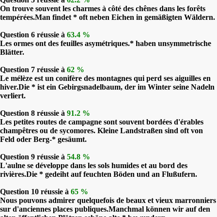
On trouve souvent les charmes à côté des chênes dans les forêts
tempérées.Man findet * oft neben Eichen in gemäßigten Wäldern.
Question 6 réussie à
63.4 %
Les ormes ont des feuilles asymétriques.* haben unsymmetrische
Blätter.
Question 7 réussie à
62 %
Le mélèze est un conifère des montagnes qui perd ses aiguilles en
hiver.Die * ist ein Gebirgsnadelbaum, der im Winter seine Nadeln
verliert.
Question 8 réussie à
91.2 %
Les petites routes de campagne sont souvent bordées d'érables
champêtres ou de sycomores. Kleine Landstraßen sind oft von
Feld oder Berg-* gesäumt.
Question 9 réussie à
54.8 %
L'aulne se développe dans les sols humides et au bord des
rivières.Die * gedeiht auf feuchten Böden und an Flußufern.
Question 10 réussie à
65 %
Nous pouvons admirer quelquefois de beaux et vieux marronniers
sur d'anciennes places publiques.Manchmal können wir auf den