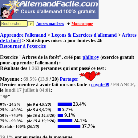
Autres matières
| 🔸
Mon compte
Apprendre l'allemand
>
Leçons & Exercices d'allemand
>
Arbres
de la forêt
> Statistiques mises à jour toutes les 4h
Retourner à l'exercice
Exercice "Arbres de la forêt", créé par
philtroy
(exercice gratuit
pour apprendre l'allemand) :
Résultats des
1 363
personnes qui ont passé ce test :
Moyenne :
69.5%
(
13.9
/ 20)
Partager
Dernier membre à avoir fait un sans faute :
coyote09
/ FRANCE
,
le
lundi 17 juillet à 04:01
:
"
❤️
"
23.4%
0% - 24.9%
(de 0 à 4,9/20)
5.7%
25% - 49.9%
(de 5 à 9,9/20)
9.1%
50% - 74.9%
(de 10 à 14,9/20)
24.1%
75% - 99.9%
(de 15 à 19,9/20)
37.7%
Parfait - 100%
(20/20)
29.1%
ont eu moins de la moyenne.