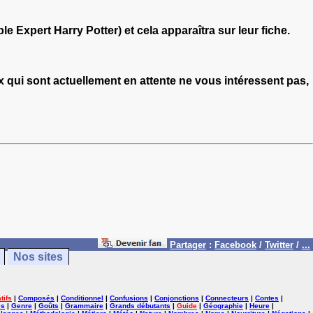
xpert Harry Potter) et cela apparaîtra sur leur fiche.
 qui sont actuellement en attente ne vous intéressent pas,
Partager
:
Facebook
/
Twitter
/
...
Nos sites
tifs
|
Composés
|
Conditionnel
|
Confusions
|
Conjonctions
|
Connecteurs
|
Contes
|
es
|
Genre
|
Goûts
|
Grammaire
|
Grands débutants
|
Guide
|
Géographie
|
Heure
|