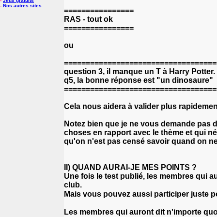
-
Jeux gratuits
-
Nos autres sites
================
RAS - tout ok
================
ou
===================================
question 3, il manque un T à Harry Potter.
q5, la bonne réponse est "un dinosaure"
===================================
Cela nous aidera à valider plus rapidement
Notez bien que je ne vous demande pas de
choses en rapport avec le thème et qui né
qu'on n'est pas censé savoir quand on ne
II) QUAND AURAI-JE MES POINTS ?
Une fois le test publié, les membres qui aur
club.
Mais vous pouvez aussi participer juste p
Les membres qui auront dit n'importe quo