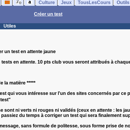
Culture
Jeux
TousLesCours
Outils
Créer un test
Utiles
r un test en attente jaune
ests en attente. 10 pts club vous seront attribués à chaque f
 la matière *****
est qui vous intéresse sur l'un des sites concernés par ce p
 test"
e sont ni verts ni rouges ni validés (ceux en attente : les jau
passiez du temps à corriger un test qui sera finalement su
message, sans formule de politesse, sous forme prise de no