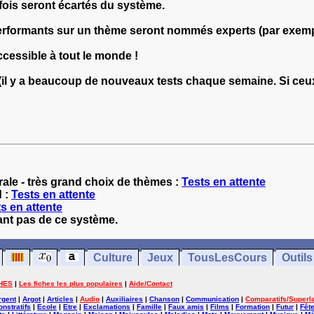
fois seront écartés du système.
formants sur un thème seront nommés experts (par exemple E
ccessible à tout le monde !
(il y a beaucoup de nouveaux tests chaque semaine. Si ceux
ale - très grand choix de thèmes :
Tests en attente
d :
Tests en attente
s en attente
tant pas de ce système.
Culture
Jeux
TousLesCours
Outils
HES
|
Les fiches les plus populaires
|
Aide/Contact
rgent
|
Argot
|
Articles
|
Audio
|
Auxiliaires
|
Chanson
|
Communication
|
Comparatifs/Superla
nstratifs
|
Ecole
|
Etre
|
Exclamations
|
Famille
|
Faux amis
|
Films
|
Formation
|
Futur
|
Fêt