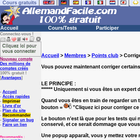
Cours gratuits
Accueil
Cours/Tests
Participer
Connectez-vous !
Cliquez ici pour
vous connecter
Accueil
>
Membres
>
Points club
> Corrige
Nouveau compte
Des millions de
Vous pouvez maintenant corriger certains t
comptes créés
100% gratuit !
[
Avantages
]
LE PRINCIPE :
****** Uniquement si vous êtes un expert de
-
Accueil
-
Accès rapides
Quand vous êtes en train de regarder un t
-
Imprimer
-
Livre d'or
bouton =
"Cliquez ici pour corriger ce
-
Plan du site
-
Recommander
Le bouton n'est là que pour les tests qui n
-
Signaler un bug
conservé, et ce serait dommage que vous 
-
Faire un lien
Une popup apparaît, vous y mettez votre 
Recommandés :