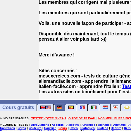
Les membres qui corrigent mal plusieurs 
Les membres qui sont particulièrement per
Voilà, une nouvelle façon de participer - a
Disponible dès maintenant, tout le temps 
pensez à aller voir plus tard :-))
Merci d'avance !
Sites concernés :
mesexercices.com - tests de culture génér
allemandfacile.com - apprendre l'alleman
italien-facile.com - apprendre l'italien:
Test
Les autres sites ne bénéficient pour l'ins
Cours gratuits
> INDISPENSABLES :
TESTEZ VOTRE NIVEAU
|
GUIDE DE TRAVAIL
|
NOS MEILLEURES FIC
> COURS ET TESTS :
Abréviations
|
Accords
|
Adjectifs
|
Adverbes
|
Alphabet
|
Animaux
|
A
Contraires
|
Corps
|
Couleurs
|
Courrier
|
Cours
|
Dates
|
Dialogues
|
Dictées
|
Décrire
|
Démo