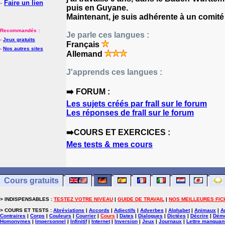
-
Faire un lien
puis en Guyane.
Maintenant, je suis adhérente à un comité 
Recommandés :
Je parle ces langues :
-
Jeux gratuits
Français
-
Nos autres sites
Allemand
J'apprends ces langues :
➡️ FORUM :
Les sujets créés par frall sur le forum
Les réponses de frall sur le forum
➡️COURS ET EXERCICES :
Mes tests & mes cours
Cours gratuits
> INDISPENSABLES :
TESTEZ VOTRE NIVEAU
|
GUIDE DE TRAVAIL
|
NOS MEILLEURES FIC
> COURS ET TESTS :
Abréviations
|
Accords
|
Adjectifs
|
Adverbes
|
Alphabet
|
Animaux
|
A
Contraires
|
Corps
|
Couleurs
|
Courrier
|
Cours
|
Dates
|
Dialogues
|
Dictées
|
Décrire
|
Démo
Homonymes
|
Impersonnel
|
Infinitif
|
Internet
|
Inversion
|
Jeux
|
Journaux
|
Lettre manquan