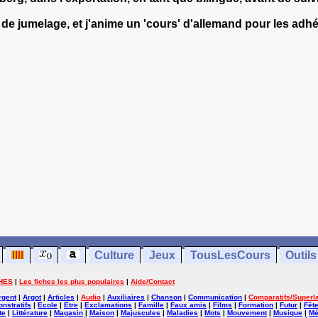
de jumelage, et j'anime un 'cours' d'allemand pour les adhé
Culture
Jeux
TousLesCours
Outils
HES
|
Les fiches les plus populaires
|
Aide/Contact
rgent
|
Argot
|
Articles
|
Audio
|
Auxiliaires
|
Chanson
|
Communication
|
Comparatifs/Superla
nstratifs
|
Ecole
|
Etre
|
Exclamations
|
Famille
|
Faux amis
|
Films
|
Formation
|
Futur
|
Fêt
te
|
Littérature
|
Magasin
|
Maison
|
Majuscules
|
Maladies
|
Mots
|
Mouvement
|
Musique
|
Mé