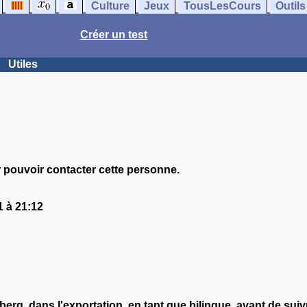
Culture
Jeux
TousLesCours
Outils
Créer un test
Utiles
 pouvoir contacter cette personne.
 à 21:12
emberg, dans l'exportation, en tant que bilingue, avant de 