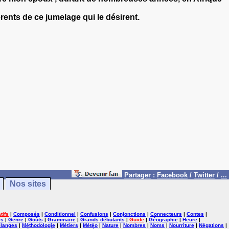
rents de ce jumelage qui le désirent.
Partager
:
Facebook
/
Twitter
/
...
Nos sites
tifs
|
Composés
|
Conditionnel
|
Confusions
|
Conjonctions
|
Connecteurs
|
Contes
|
es
|
Genre
|
Goûts
|
Grammaire
|
Grands débutants
|
Guide
|
Géographie
|
Heure
|
langes
|
Méthodologie
|
Métiers
|
Météo
|
Nature
|
Nombres
|
Noms
|
Nourriture
|
Négations
|