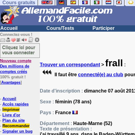
Cours gratuits
Accueil
Cours/Tests
Participer
Connectez-vous !
Cliquez ici pour
vous connecter
frall
Nouveau compte
Trouver un correspondant
>
:
Des millions de
comptes créés
Il faut être
connecté(e) au club
pour
100% gratuit !
[
Avantages
]
Date d'inscription :
dimanche 07 août 2011
-
Accueil
Sexe :
féminin (78 ans)
-
Accès rapides
-
Imprimer
Pays :
France
-
Livre d'or
-
Plan du site
Département :
Haute-Marne (52)
-
Recommander
Texte de présentation :
-
Signaler un bug
j'ai travaillé 9 ans, dans le Baden-Württ