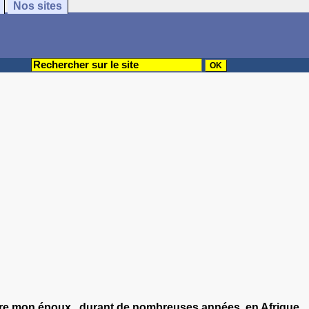
Nos sites
suivre mon époux , durant de nombreuses années, en Afrique