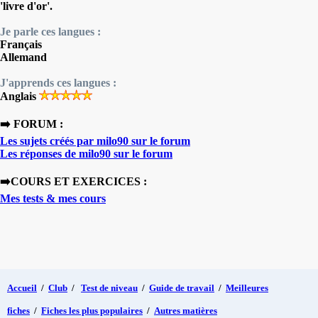
'livre d'or'.
Je parle ces langues :
Français
Allemand
J'apprends ces langues :
Anglais
➡️ FORUM :
Les sujets créés par milo90 sur le forum
Les réponses de milo90 sur le forum
➡️COURS ET EXERCICES :
Mes tests & mes cours
Accueil
/
Club
/
Test de niveau
/
Guide de travail
/
Meilleures
fiches
/
Fiches les plus populaires
/
Autres matières